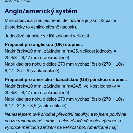
6.67 - 0 = 42.
Anglo/americký systém
Míra odpovídá zrnu ječmene, definována je jako 1/3 palce
(historicky to vzniklo přesně naopak).
Jednotlivé stupnice se liší základní velikostí.
Přepočet pro anglickou (UK) stupnici:
Nadměrek=10 mm, základní míra=25, velikost jednotky =
25,4/3 = 8,47 mm (zaokrouhleně)
Například pro nohu o délce 270 mm vychází číslo (270 + 10) /
8,47 - 25 = 8 (zaokrouhleně).
Přepočet pro americko - kanadskou (US) pánskou stupnici:
Nadměrek=10 mm, základní míra=24,5, velikost jednotky =
25,4/3 = 8,47 mm (zaokrouhleně)
Například pro nohu o délce 270 mm vychází číslo (270 + 10) /
8,47 - 24,5 = 8,5 (zaokrouhleně).
Nenašel jsem dvě shodné převodní tabulky, a to jsem používal
pouze renomované zdroje - celosvětově působící výrobce a
výrobce měřících zařízení na velikost bot. Američané mají