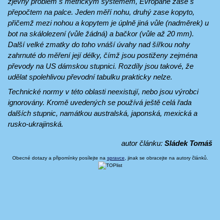
zjevný problém s metrickým systémem, Evropané zase s
přepočtem na palce. Jeden měří nohu, druhý zase kopyto,
přičemž mezi nohou a kopytem je úplně jiná vůle (nadměrek) u
bot na skálolezení (vůle žádná) a bačkor (vůle až 20 mm).
Další velké zmatky do toho vnáší úvahy nad šířkou nohy
zahrnuté do měření její délky, čímž jsou postiženy zejména
převody na US dámskou stupnici. Rozdíly jsou takové, že
udělat spolehlivou převodní tabulku prakticky nelze.
Technické normy v této oblasti neexistují, nebo jsou výrobci
ignorovány. Kromě uvedených se používá ještě celá řada
dalších stupnic, namátkou australská, japonská, mexická a
rusko-ukrajinská.
autor článku:
Sládek Tomáš
Obecné dotazy a připomínky posílejte na
spravce
, jinak se obracejte na autory článků.