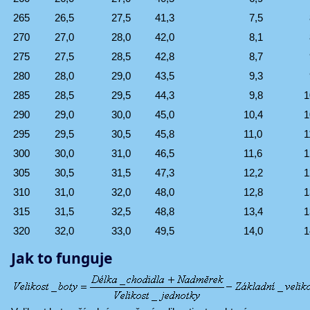
265
26,5
27,5
41,3
7,5
270
27,0
28,0
42,0
8,1
275
27,5
28,5
42,8
8,7
280
28,0
29,0
43,5
9,3
285
28,5
29,5
44,3
9,8
1
290
29,0
30,0
45,0
10,4
1
295
29,5
30,5
45,8
11,0
1
300
30,0
31,0
46,5
11,6
1
305
30,5
31,5
47,3
12,2
1
310
31,0
32,0
48,0
12,8
1
315
31,5
32,5
48,8
13,4
1
320
32,0
33,0
49,5
14,0
1
Jak to funguje