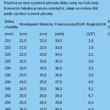
Používá se šest systémů převodu délky nohy na číslo boty.
Konverzní tabulka je pouze orientační, údaje se mohou lišit
podle výrobce a země původu.
Délka
P
Mondopoint
Metrický
Francouzský/EUR
Anglický/UK
chodidla
(mm)
(cm)
(cm)
(steh)
(1/3")
(
210
21,0
22,0
33,0
1,0
215
21,5
22,5
33,8
1,6
220
22,0
23,0
34,5
2,2
225
22,5
23,5
35,3
2,8
230
23,0
24,0
36,0
3,3
235
23,5
24,5
36,8
3,9
240
24,0
25,0
37,5
4,5
245
24,5
25,5
38,3
5,1
250
25,0
26,0
39,0
5,7
255
25,5
26,5
39,8
6,3
260
26,0
27,0
40,5
6,9