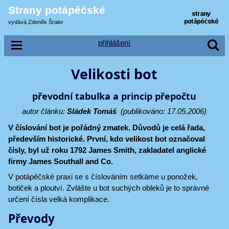
Strany potápěčské
vydává Zdeněk Šraier
přihlášení
Velikosti bot
převodní tabulka a princip přepočtu
autor článku:
Sládek Tomáš
(publikováno: 17.05.2006)
V číslování bot je pořádný zmatek. Důvodů je celá řada,
především historické. První, kdo velikost bot označoval
čísly, byl už roku 1792 James Smith, zakladatel anglické
firmy James Southall and Co.
V potápěčské praxi se s číslováním setkáme u ponožek,
botiček a ploutví. Zvlášte u bot suchých obleků je to správné
určení čísla velká komplikace.
Převody