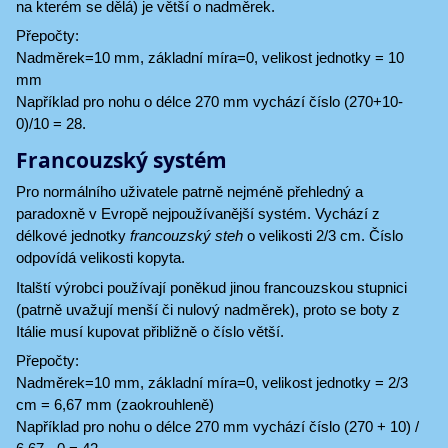
na kterém se dělá) je větší o nadměrek.
Přepočty:
Nadměrek=10 mm, základní míra=0, velikost jednotky = 10
mm
Například pro nohu o délce 270 mm vychází číslo (270+10-
0)/10 = 28.
Francouzský systém
Pro normálního uživatele patrně nejméně přehledný a
paradoxně v Evropě nejpoužívanější systém. Vychází z
délkové jednotky
francouzský steh
o velikosti 2/3 cm. Číslo
odpovídá velikosti kopyta.
Italští výrobci používají poněkud jinou francouzskou stupnici
(patrně uvažují menší či nulový nadměrek), proto se boty z
Itálie musí kupovat přibližně o číslo větší.
Přepočty:
Nadměrek=10 mm, základní míra=0, velikost jednotky = 2/3
cm = 6,67 mm (zaokrouhleně)
Například pro nohu o délce 270 mm vychází číslo (270 + 10) /