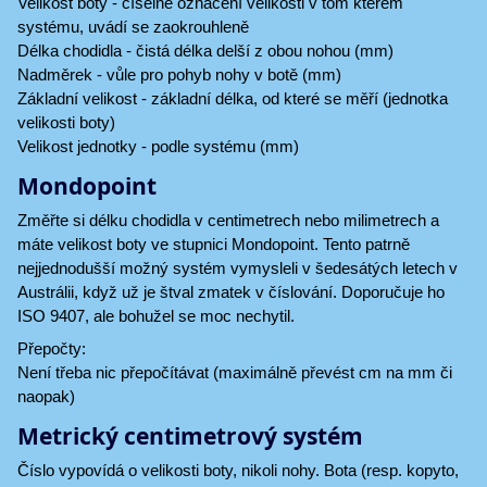
Velikost boty - číselné označení velikosti v tom kterém
systému, uvádí se zaokrouhleně
Délka chodidla - čistá délka delší z obou nohou (mm)
Nadměrek - vůle pro pohyb nohy v botě (mm)
Základní velikost - základní délka, od které se měří (jednotka
velikosti boty)
Velikost jednotky - podle systému (mm)
Mondopoint
Změřte si délku chodidla v centimetrech nebo milimetrech a
máte velikost boty ve stupnici Mondopoint. Tento patrně
nejjednodušší možný systém vymysleli v šedesátých letech v
Austrálii, když už je štval zmatek v číslování. Doporučuje ho
ISO 9407, ale bohužel se moc nechytil.
Přepočty:
Není třeba nic přepočítávat (maximálně převést cm na mm či
naopak)
Metrický centimetrový systém
Číslo vypovídá o velikosti boty, nikoli nohy. Bota (resp. kopyto,