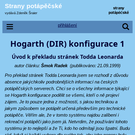
Strany potápěčské
vydává Zdeněk Šraier
přihlášení
Hogarth (DIR) konfigurace 1
Úvod k překladu stránek Todda Leonarda
autor článku:
Šmok Radek
(publikováno: 21.09.1999)
Pro překlad stránek Todda Leonarda jsem se rozhodl z důvodu
absence jakýchkoliv podrobnějších informací na českých
potápěčských serverech. Chci se o všechny informace týkající
se Hogarth konfigurace podělit se všemi, kteří o ně projeví
zájem. Je to pouze jedna z možností, s jakou technikou a
jakym způsobem se potápět určená především pro technické
potápěče. Věřím ale, že v tomto systému najdou zalíbení i
rekreační potápěči jako jsem já. Netvrdim, že používání tohoto
systému je to nejlepší a že Ti, kdo ho odmítají jsou špatní. Budu
rád, když si každý vybere dle svého tak, aby jeho ponory byly