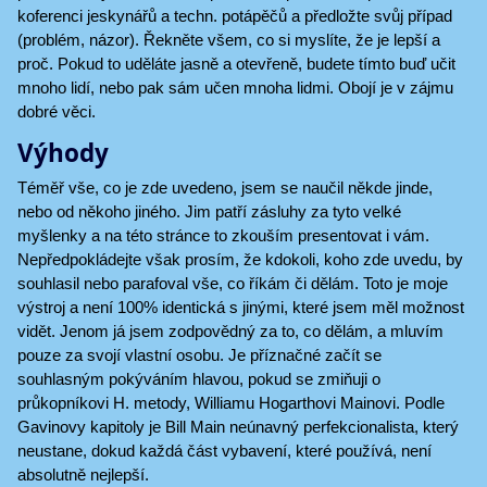
koferenci jeskynářů a techn. potápěčů a předložte svůj případ
(problém, názor). Řekněte všem, co si myslíte, že je lepší a
proč. Pokud to uděláte jasně a otevřeně, budete tímto buď učit
mnoho lidí, nebo pak sám učen mnoha lidmi. Obojí je v zájmu
dobré věci.
Výhody
Téměř vše, co je zde uvedeno, jsem se naučil někde jinde,
nebo od někoho jiného. Jim patří zásluhy za tyto velké
myšlenky a na této stránce to zkouším presentovat i vám.
Nepředpokládejte však prosím, že kdokoli, koho zde uvedu, by
souhlasil nebo parafoval vše, co říkám či dělám. Toto je moje
výstroj a není 100% identická s jinými, které jsem měl možnost
vidět. Jenom já jsem zodpovědný za to, co dělám, a mluvím
pouze za svojí vlastní osobu. Je příznačné začít se
souhlasným pokýváním hlavou, pokud se zmiňuji o
průkopníkovi H. metody, Williamu Hogarthovi Mainovi. Podle
Gavinovy kapitoly je Bill Main neúnavný perfekcionalista, který
neustane, dokud každá část vybavení, které používá, není
absolutně nejlepší.