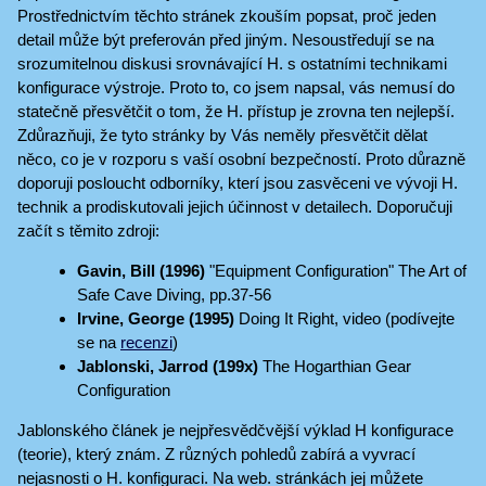
Prostřednictvím těchto stránek zkouším popsat, proč jeden
detail může být preferován před jiným. Nesoustředují se na
srozumitelnou diskusi srovnávající H. s ostatními technikami
konfigurace výstroje. Proto to, co jsem napsal, vás nemusí do
statečně přesvětčit o tom, že H. přístup je zrovna ten nejlepší.
Zdůrazňuji, že tyto stránky by Vás neměly přesvětčit dělat
něco, co je v rozporu s vaší osobní bezpečností. Proto důrazně
doporuji posloucht odborníky, kterí jsou zasvěceni ve vývoji H.
technik a prodiskutovali jejich účinnost v detailech. Doporučuji
začít s těmito zdroji:
Gavin, Bill (1996)
"Equipment Configuration" The Art of
Safe Cave Diving, pp.37-56
Irvine, George (1995)
Doing It Right, video (podívejte
se na
recenzi
)
Jablonski, Jarrod (199x)
The Hogarthian Gear
Configuration
Jablonského článek je nejpřesvědčvější výklad H konfigurace
(teorie), který znám. Z různých pohledů zabírá a vyvrací
nejasnosti o H. konfiguraci. Na web. stránkách jej můžete