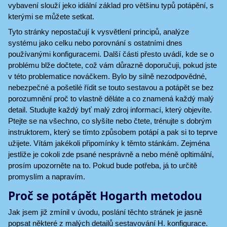
vybavení slouží jeko idiální základ pro většinu typů potápění, s
kterými se můžete setkat.
Tyto stránky nepostačují k vysvětlení principů, analýze
systému jako celku nebo porovnání s ostatními dnes
používanými konfiguracemi. Další části přesto uvádí, kde se o
problému blže dočtete, což vám důrazně doporučuji, pokud jste
v této problematice nováčkem. Bylo by silně nezodpovědné,
nebezpečné a pošetilé řídit se touto sestavou a potápět se bez
porozumnění proč to vlastně děláte a co znamená každý malý
detail. Studujte každý byť malý zdroj informací, který objevíte.
Ptejte se na všechno, co slyšíte nebo čtete, trénujte s dobrým
instruktorem, který se tímto způsobem potápí a pak si to teprve
užijete. Vítám jakékoli připomínky k těmto stánkám. Zejména
jestliže je cokoli zde psané nesprávně a nebo méně opltimální,
prosím upozorněte na to. Pokud bude potřeba, já to určitě
promyslím a napravím.
Proč se potápět Hogarth metodou
Jak jsem již zmínil v úvodu, poslání těchto stránek je jasně
popsat některé z malých detailů sestavování H. konfigurace.