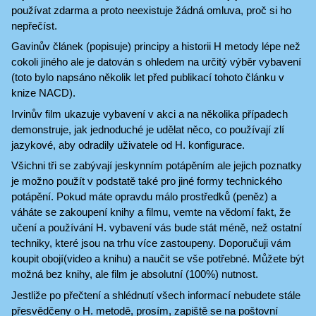
používat zdarma a proto neexistuje žádná omluva, proč si ho
nepřečíst.
Gavinův článek (popisuje) principy a historii H metody lépe než
cokoli jiného ale je datován s ohledem na určitý výběr vybavení
(toto bylo napsáno několik let před publikací tohoto článku v
knize NACD).
Irvinův film ukazuje vybavení v akci a na několika případech
demonstruje, jak jednoduché je udělat něco, co používají zlí
jazykové, aby odradily uživatele od H. konfigurace.
Všichni tři se zabývají jeskynním potápěním ale jejich poznatky
je možno použít v podstatě také pro jiné formy technického
potápění. Pokud máte opravdu málo prostředků (peněz) a
váháte se zakoupení knihy a filmu, vemte na vědomí fakt, že
učení a používání H. vybavení vás bude stát méně, než ostatní
techniky, které jsou na trhu více zastoupeny. Doporučuji vám
koupit obojí(video a knihu) a naučit se vše potřebné. Můžete být
možná bez knihy, ale film je absolutní (100%) nutnost.
Jestliže po přečtení a shlédnutí všech informací nebudete stále
přesvědčeny o H. metodě, prosím, zapiště se na poštovní