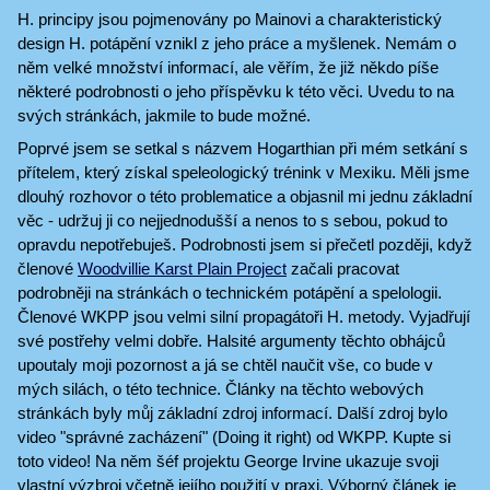
H. principy jsou pojmenovány po Mainovi a charakteristický
design H. potápění vznikl z jeho práce a myšlenek. Nemám o
něm velké množství informací, ale věřím, že již někdo píše
některé podrobnosti o jeho příspěvku k této věci. Uvedu to na
svých stránkách, jakmile to bude možné.
Poprvé jsem se setkal s názvem Hogarthian při mém setkání s
přítelem, který získal speleologický trénink v Mexiku. Měli jsme
dlouhý rozhovor o této problematice a objasnil mi jednu základní
věc - udržuj ji co nejjednodušší a nenos to s sebou, pokud to
opravdu nepotřebuješ. Podrobnosti jsem si přečetl později, když
členové
Woodvillie Karst Plain Project
začali pracovat
podrobněji na stránkách o technickém potápění a spelologii.
Členové WKPP jsou velmi silní propagátoři H. metody. Vyjadřují
své postřehy velmi dobře. Halsité argumenty těchto obhájců
upoutaly moji pozornost a já se chtěl naučit vše, co bude v
mých silách, o této technice. Články na těchto webových
stránkách byly můj základní zdroj informací. Další zdroj bylo
video "správné zacházení" (Doing it right) od WKPP. Kupte si
toto video! Na něm šéf projektu George Irvine ukazuje svoji
vlastní výzbroj včetně jejího použití v praxi. Výborný článek je