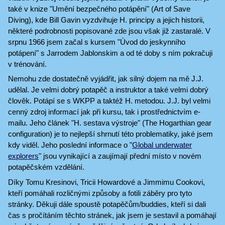
také v knize "Umění bezpečného potápění" (Art of Save
Diving), kde Bill Gavin vyzdvihuje H. principy a jejich historii,
některé podrobnosti popisované zde jsou však již zastaralé. V
srpnu 1966 jsem začal s kursem "Úvod do jeskynního
potápení" s Jarrodem Jablonskim a od té doby s ním pokračuji
v trénování.
Nemohu zde dostatečně vyjádřit, jak silný dojem na mě J.J.
udělal. Je velmi dobrý potapěč a instruktor a také velmi dobrý
člověk. Potápí se s WKPP a taktéž H. metodou. J.J. byl velmi
cenný zdroj informací jak při kursu, tak i prostřednictvím e-
mailu. Jeho článek "H. sestava výstroje" (The Hogarthian gear
configuration) je to nejlepší shrnutí této problematiky, jaké jsem
kdy viděl. Jeho poslední informace o "
Global underwater
explorers
" jsou vynikající a zaujímají přední místo v novém
potapěčském vzdělání.
Díky Tomu Kresinovi, Tricii Howardové a Jimmimu Cookovi,
kteří pomáhali rozličnými způsoby a fotili záběry pro tyto
stránky. Děkuji dále spoustě potapěčům/buddies, kteří si dali
čas s pročítáním těchto stránek, jak jsem je sestavil a pomáhají