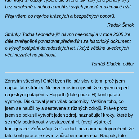
bez problémů a nehod a mohl si svých ponorů maximálně užít.
Přeji všem co nejvíce krásných a bezpečných ponorů.
Radek Šmok
Stránky Todda Leonadra již dávno neexistují a v roce 2005 lze
dále zveřejněné považovat především za historický dokument
o vývoji potápění devadesátých let, i když většina uvedených
věci neztrácí na platnosti.
Tomáš Sládek, editor
Zdravím všechny! Chtěl bych říci pár slov o tom, proč jsem
napsal tyto stránky. Nejprve musím ujasnit, že nejsem expert
na jeskyní potápění s Hogarth (dále pouze H) konfigurací
výstroje. Diskutoval jsem však odborníky. Většina toho, co
jsem se naučil byla sestavena z různých zdrojů. Právě proto
jsem se pokusil vytvořit jeden zdroj, naznačující kroky, které by
se měly podniknout v sestavování H. (dvojí výstroje)
konfigurace. Zdůrazňuji, že "základ" neznamená doporučení, že
tato konfigurace je svým způsobem omezená. Naopak, toto