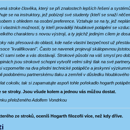
ená stroke člověka, který se při znalostech lepších řešení a systé
je se na instruktory, jež pobízejí své studenty (kteří se snaží něčemu
bem s ohledem na osobní preference. Vztahuje se na ty, jež neplánu
cí vlastních možností, ty kteří provádějí hloubkové potápění se vzduche
velkého charakteru s novou výstrojí, a ty jejichž jediným cílem je dos
oky nás přesouvá do oblasti, kde naše vlastní bezpečnost už přestáv
soce "kvalifikovaní". Často se navenek projevují skálopevnou jistoto
í sami sebe a vás dostávají. Strokové působí na váš smysl pro dobr
inách jsou strokové schopni vytvořit velmi silný tlak na své partnery.
 si vzpomeňte na dva přední technické potápěče a jeskynní výzkumn
li podobnému partnerskému tlaku a zemřeli v důsledku hloubkového
lat cokoliv, tak si zapamatujte aspoň tohle pořekadlo hogarth potápěn
e se stroky. Jsou všude kolem a jednou vás můžou dostat.
lánku přeloženého Adolfem Vondrkou
erého ze stroků, oceníš Hogarth filozofii více, než kdy dříve.
ti