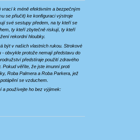
mů vrací k méně efektivním a bezpečným
 se přiučit) ke konfiguraci výstroje
jí své sestupy předem, na ty kteří se
m, ty kteří zbytečně riskují, ty kteří
ažení rekordní hloubky.
á být v našich vlastních rukou. Strokové
u - obvykle protože nemají představu do
odružství předstíraje použití zdravého
 Pokud věříte, že jste imunní proti
íky, Roba Palmera a Roba Parkera, jež
 potápění se vzduchem.
í a používejte ho bez výjimek: