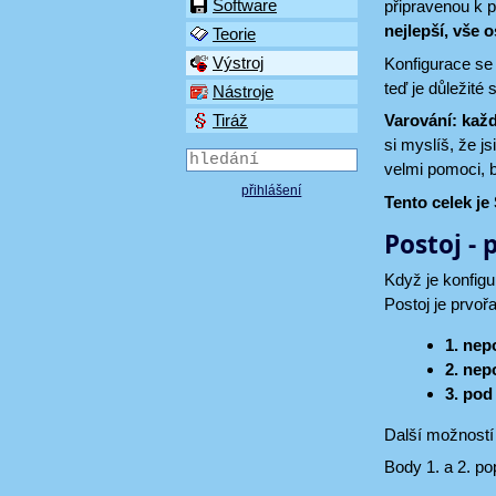
Software
připravenou k p
nejlepší, vše o
Teorie
Výstroj
Konfigurace se s
teď je důležité
Nástroje
Varování: kaž
Tiráž
si myslíš, že j
velmi pomoci, b
přihlášení
Tento celek j
Postoj - 
Když je konfigu
Postoj je prvoř
1. nep
2. ne
3. pod 
Další možností 
Body 1. a 2. po