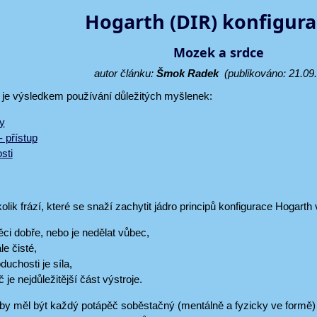
Hogarth (DIR) konfigura
Mozek a srdce
autor článku:
Šmok Radek
(publikováno: 21.09
j je výsledkem používání důležitých myšlenek:
py
- přístup
sti
olik frází, které se snaží zachytit jádro principů konfigurace Hogarth 
ěci dobře, nebo je nedělat vůbec,
le čisté,
duchosti je síla,
 je nejdůležitější část výstroje.
y měl být každý potápěč soběstačný (mentálně a fyzicky ve formě) 