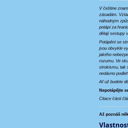
V češtine znam
zásadám. Vztahu
náhodným způso
potápí za hrani
dělají sestupy 
Potápění se str
jsou obvykle vy
jakého nebezpeč
rozumu. Ve skup
strokismu, tak
nedávno podleh
Ať už budete dě
Nepotápějte s
Citace části č
Až poznáš někt
Vlastnos