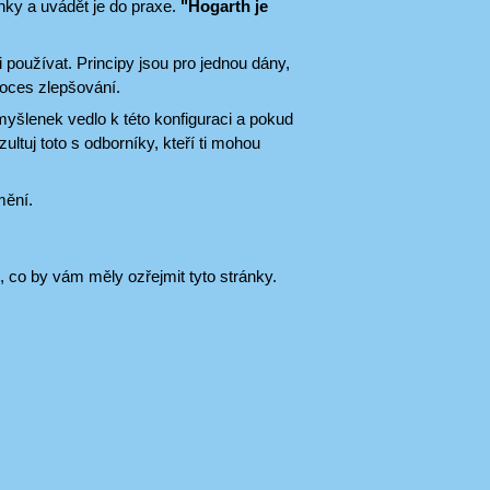
inky a uvádět je do praxe.
"Hogarth je
ji používat. Principy jsou pro jednou dány,
proces zlepšování.
šlenek vedlo k této konfiguraci a pokud
ultuj toto s odborníky, kteří ti mohou
mění.
, co by vám měly ozřejmit tyto stránky.