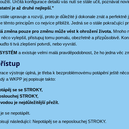
oužití. Určitá konfigurace detailů vás nutí se stále učit, poznávat nov
statní je až druhé nejlepší."
tále upravuje a rozvíjí, proto je důležité ji dokonale znát a perfektně 
 se těmto principům co nejvíce přiblížit. Jedná se o stále pokračující 
dá změna pouze pro změnu může vést k ohrožení života.
Mnoho my
si něco vylepšil, přistupuj tomu pomalu, obezřetně a přizpůsobivě. Konz
uďto ti tvá zlepšení potvrdí, nebo vyvrátí.
e SYSTÉM
a existuje velmi malá pravděpodobnost, že ho jedna věc z
přístup
race výstroje úplná, je třeba k bezproblémovému potápění ještě něco
adý a WKPP jej popisuje takto:
otápěj se se STROKY,
poslouchej STROKY,
vodou je nejdůležitější přežít.
je se nepotápět.
pisují následující: Nepotápěj se a neposlouchej STROKY.