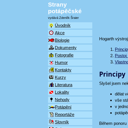
Strany
potápěčské
vydává Zdeněk Šraier
Úvodník
Akce
Hogarth výstro
Biologie
Dokumenty
Princi
Fotografie
Postoj 
Vlastno
Humor
Kontakty
Principy
Kurzy
Slyšel jsem nek
Literatura
Lokality
dělat v
Nehody
vše stá
v jedno
Potápění
potápěč
Reportáže
Slovník
Během ponoru b