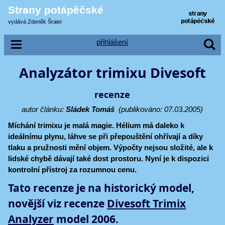
Strany potápěčské
vydává Zdeněk Šraier
přihlášení
Analyzátor trimixu Divesoft
recenze
autor článku:
Sládek Tomáš
(publikováno: 07.03.2005)
Míchání trimixu je malá magie. Hélium má daleko k
ideálnímu plynu, láhve se při přepouštění ohřívají a díky
tlaku a pružnosti mění objem. Výpočty nejsou složité, ale k
lidské chybě dávají také dost prostoru. Nyní je k dispozici
kontrolní přístroj za rozumnou cenu.
Tato recenze je na historický model,
novější viz recenze
Divesoft Trimix
Analyzer
model 2006.