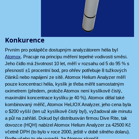
Konkurence
Prvním pro potápěče dostupným analyzátorem hélia byl
Atomox
. Pracuje na principu měření tepelné vodivosti směsi.
Jeho čidlo má životnost 10 let, měří v rozsahu od 5 do 95 % s
přesností ±1 procentní bod, pro ohřev potřebuje 8 tužkových
článků nebo napájení ze sítě. Atomox Helium Analyzer měří
pouze koncentraci hélia, kyslík je třeba měřit samostatným
oximetrem (předem, protože Atomox není kyslíkově čistý,
maximální koncentrace kyslíku je 40 %). Atomox dělal také
kombinovaný měřič, Atomox HeLIOX Analyzer, jeho cena byla
o $200 vyšší (ten už kyslíkově čistý byl), vyžadoval ale minutu
a půl na zahřátí. Dokud byl distribuován firmou Dive Rite, tak
dovozce (HQH) nabízel Atomox Helium Analyzer za 42500 Kč
včetně DPH (to bylo v roce 2000, ještě v době silného dolaru).
Podle všeho to ale vypadá, že Atomox skončil.