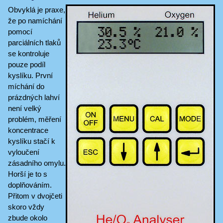
Obvyklá je praxe,
že po namíchání
pomocí
parciálních tlaků
se kontroluje
pouze podíl
kyslíku. První
míchání do
prázdných lahví
není velký
problém, měření
koncentrace
kyslíku stačí k
vyloučení
zásadního omylu.
Horší je to s
doplňováním.
Přitom v dvojčeti
skoro vždy
zbude okolo