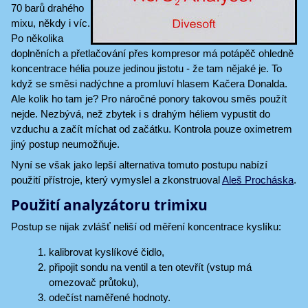
70 barů drahého
mixu, někdy i víc.
Po několika
doplněních a přetlačování přes kompresor má potápěč ohledně
koncentrace hélia pouze jedinou jistotu - že tam nějaké je. To
když se směsi nadýchne a promluví hlasem Kačera Donalda.
Ale kolik ho tam je? Pro náročné ponory takovou směs použít
nejde. Nezbývá, než zbytek i s drahým héliem vypustit do
vzduchu a začít míchat od začátku. Kontrola pouze oximetrem
jiný postup neumožňuje.
Nyní se však jako lepší alternativa tomuto postupu nabízí
použití přístroje, který vymyslel a zkonstruoval
Aleš Procháska
.
Použití analyzátoru trimixu
Postup se nijak zvlášť neliší od měření koncentrace kyslíku:
kalibrovat kyslíkové čidlo,
připojit sondu na ventil a ten otevřít (vstup má
omezovač průtoku),
odečíst naměřené hodnoty.