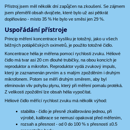
Přístroj jsem měl několik dní zapůjčen na zkoušení. Se zájmem
jsem přeměřil obsah dvojčete, které bylo už asi pětkrát
doplňováno - místo 35 % He bylo ve směsi jen 29 %.
Uspořádání přístroje
Princip měření koncentrace kyslíku je totožný, jako u všech
běžných potápěčských oximetrů, je použito totožné čidlo.
Koncentrace hélia je měřena pomocí rychlosti zvuku. Héliové
čidlo má tvar asi 20 cm dlouhé trubičky, na obou koncích je
reproduktor a mikrofon. Reproduktor vydá zvukový impuls,
který je zaznamenán prvním a s malým zpožděním i druhým
mikrofonem. Potom se měří druhým směrem, aby byl
eliminován vliv pohybu plynu, který při měření pomalu protéká.
Z velikosti zpoždění lze obsah hélia vypočítat.
Héliové čidlo měřící rychlost zvuku má několik výhod:
stabilita - čidlo je přesně zkalibrováno jednou, při
výrobě, kalibrace se nemusí opakovat před měřením,
rozsah a přesnost - od 0 do 100 % s přesností ±0.5