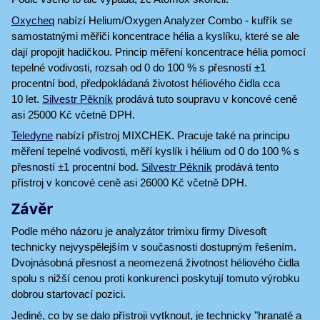
Oxycheq
nabízí Helium/Oxygen Analyzer Combo - kufřík se
samostatnými měřiči koncentrace hélia a kyslíku, které se ale
dají propojit hadičkou. Princip měření koncentrace hélia pomocí
tepelné vodivosti, rozsah od 0 do 100 % s přesností ±1
procentní bod, předpokládaná životost héliového čidla cca
10 let.
Silvestr Pěkník
prodává tuto soupravu v koncové ceně
asi 25000 Kč včetně DPH.
Teledyne
nabízí přístroj MIXCHEK. Pracuje také na principu
měření tepelné vodivosti, měří kyslík i hélium od 0 do 100 % s
přesností ±1 procentní bod.
Silvestr Pěkník
prodává tento
přístroj v koncové ceně asi 26000 Kč včetně DPH.
Závěr
Podle mého názoru je analyzátor trimixu firmy Divesoft
technicky nejvyspělejším v současnosti dostupným řešením.
Dvojnásobná přesnost a neomezená životnost héliového čidla
spolu s nižší cenou proti konkurenci poskytují tomuto výrobku
dobrou startovací pozici.
Jediné, co by se dalo přístroji vytknout, je technicky "hranaté a