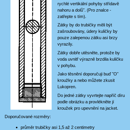
rychlé vertikální pohyby střídavě
nahoru a dolů". (Pro znalce -
zatřepte s tím).
Zátky by do trubičky měli být
zašroubovány, údery kuličky by
pouze zalepenou zátku asi brzy
vyrazily.
Zátky dobře utěsněte, protože by
voda uvnitř výrazně brzdila kuličku
v pohybu.
Jako těsnění doporučuji buď "O"
kroužky a nebo můžete zkusit
Lukopren.
Do jedné zátky vyvrtejte napříč díru
podle obrázku a provlékněte jí
kroužek pro upevnění na jacket.
Doporučované rozměry:
průměr trubičky asi 1,5 až 2 centimetry