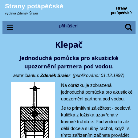
Strany potápěčské
vydává Zdeněk Šraier
přihlášení
Klepač
Jednoduchá pomůcka pro akustické
upozornění partnera pod vodou.
autor článku:
Zdeněk Šraier
(publikováno: 01.12.1997)
Na obrázku je zobrazená
jednoduchá pomůcka pro akustické
upozornění partnera pod vodou.
Je to primitivní záležitost - ocelová
kulička z ložiska uzavřená v
kovové trubičce. Pod vodou to ale
dělá docela slušný rachot, když "s
tímto zařízením začnete provádět