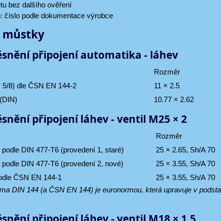
tu bez dalšího ověření
o: číslo podle dokumentace výrobce
a můstky
snění připojení automatika - láhev
Rozměr
G 5/8) dle ČSN EN 144-2
11 × 2.5
(DIN)
10.77 × 2.62
snění připojení láhev - ventil M25 × 2
Rozměr
 podle DIN 477-T6 (provedení 1, staré)
25 × 2.65, Sh/A 70
 podle DIN 477-T6 (provedení 2, nové)
25 × 3.55, Sh/A 70
podle ČSN EN 144-1
25 × 3.55, Sh/A 70
a DIN 144 (a ČSN EN 144) je euronormou, která upravuje v podstatě
snění připojení láhev - ventil M18 × 1.5