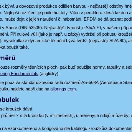
k bývá u dovozové produkce odlišen barvou - nejčastěji odstíny hně
. Nejlepší rozlišení je podle hustoty, Viton v perchloru klesá ke dn
o, může dojít k jejich narušení či nabotnání. EPDM se dá poznat pod
 v Shore (DIN 53505). Nejčastější tvrdost je Sh/A 70, v našem příp
nění. Při nulové vůli (jako je např. u zátky) vydržel při pokusu krouže
 Vysokotlaké dynamické těsnění bývá tvrdší (nejčastěji Sh/A 90), a
ka použít také.
změrů
pouze rozměry těsnících ploch, pak buď použijte normy, tabulky a s
ering Fundamentals
(anglicky).
 se používá standardizovaná řada rozměrů AS-568A (Aerospace St
abulku najdete například na
allorings.com
.
abulek
 se kroužek dává
í průměr × síla kroužku (v milimetrech), u měřených údajů může být 
no na vzorku/měřeno a korigováno dle katalogu kroužků/z dokumentac