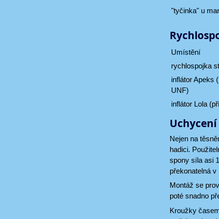
"tyčinka" u m
Rychlospo
Umístění
rychlospojka s
inflátor Apeks (
UNF)
inflátor Lola (
Uchycení 
Nejen na těsněn
hadici. Použite
spony síla asi 
překonatelná v 
Montáž se prov
poté snadno př
Kroužky časem p