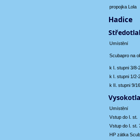
propojka Lola
Hadice
Středotlak
Umístění
Scubapro na o
k I. stupni 3/8
k I. stupni 1/2
k II. stupni 9/
Vysokotla
Umístění
Vstup do I. st.
Vstup do I. st
HP zátka Scub