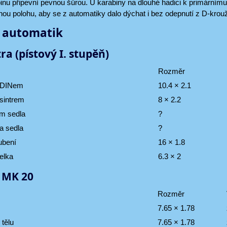
inu připevní pevnou šůrou. U karabiny na dlouhé hadici k primárnímu 
ou polohu, aby se z automatiky dalo dýchat i bez odepnutí z D-krouž
ě automatik
ra (pístový I. stupěň)
Rozměr
d DINem
10.4 × 2.1
 sintrem
8 × 2.2
em sedla
?
ka sedla
?
oubení
16 × 1.8
želka
6.3 × 2
 MK 20
Rozměr
7.65 × 1.78
 tělu
7.65 × 1.78