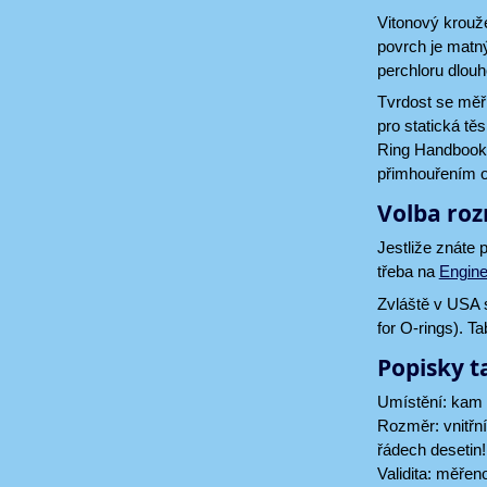
Vitonový krouže
povrch je matný
perchloru dlouh
Tvrdost se měří
pro statická těs
Ring Handbook].
přimhouřením o
Volba ro
Jestliže znáte 
třeba na
Engine
Zvláště v USA
for O-rings). T
Popisky t
Umístění: kam
Rozměr: vnitřn
řádech desetin!
Validita: měře