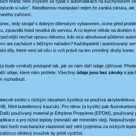
šich hranic není zvykem se rýpat v automatikách na kuchyňském s
ělej/urob si sám". Neodbornou manipulací nejen že zaniká záruka, al
vaného zařízení.
šinec, tedy strojař s dobrým dílenským vybavením, octne před prob
, zpravidla hned neutíká do servisu. A co teprve někde na druhém k
ezpečnější nechat opravu někomu, kdo sice absolvoval půldenní auto
eumí ani zacházet s běžným nářadím? Každopádně i autorizovaný ser
dní díly, které není od věci si vzít právě na ten zmíněný druhý konec
(a bude vznikat) postupně tak, jak se nám daří údaje zjišťovat. Před
lší údaje, které nám pošlete. Všechny
údaje jsou bez záruky
a jejic
 rozhodnutí.
becně směsi s nízkým obsahem kyslíku) se používá akrylonitrilová pr
, Nitril butedienový kaučuk). Pro nitrox (a kyslík) pak fluorokarbony
). Další používaný materiál je Ethylene Propylene (EPDM), používaný
likace a pro nízké teploty (nesnáší ale minerální olej). Nepoužívej
ání horší mechanické vlastnosti než nitril (zejména za nízkých teplo
 zatímco nitrilový kroužek by ještě vydržel.