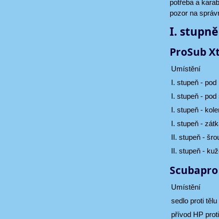
potřeba a karab
pozor na správn
I. stupn
ProSub Xt
Umístění
I. stupeň - po
I. stupeň - pod
I. stupeň - kol
I. stupeň - zát
II. stupeň - šr
II. stupeň - ku
Scubapro
Umístění
sedlo proti tělu
přívod HP proti