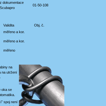
z dokumentace
01-50-108
Scubapro
Validita
Obj. č.
měřeno a kor.
měřeno a kor.
měřeno
abiny na
 na utržení
o
ě oka se
utomatika.
í" spoj není