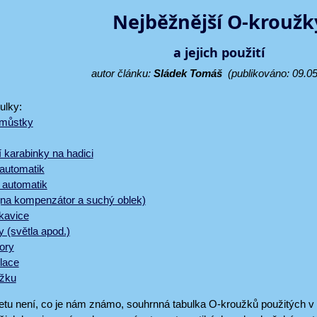
Nejběžnější O-kroužk
a jejich použití
autor článku:
Sládek Tomáš
(publikováno: 09.05
ulky:
 můstky
 karabinky na hadici
 automatik
ě automatik
 (na kompenzátor a suchý oblek)
kavice
 (světla apod.)
ory
lace
užku
etu není, co je nám známo, souhrnná tabulka O-kroužků použitých v 