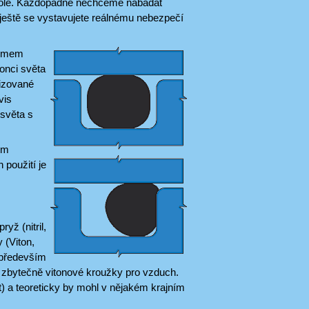
tole. Každopádně nechceme nabádat
e ještě se vystavujete reálnému nebezpečí
lémem
onci světa
rizované
vis
 světa s
em
h použití je
yž (nitril,
 (Viton,
 především
te zbytečně vitonové kroužky pro vzduch.
t) a teoreticky by mohl v nějakém krajním