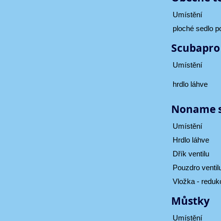
Umístění
ploché sedlo 
Scubapro 
Umístění
hrdlo láhve
Noname st
Umístění
Hrdlo láhve
Dřík ventilu
Pouzdro ventil
Vložka - redu
Můstky
Umístění