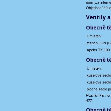
normy/z interne
Objednací čísl
Ventily 
Obecně tě
Umístění
těsnění DIN (
Apeks TX 100 
Obecně tě
Umístění
kuželové sedlo
kuželové sedlo
ploché sedlo 
Poznámka: norm
477.
Obecně tě