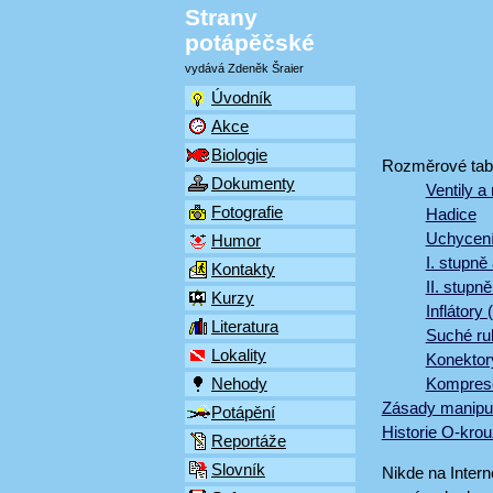
Strany
potápěčské
vydává Zdeněk Šraier
Úvodník
Akce
Biologie
Rozměrové tab
Dokumenty
Ventily a
Fotografie
Hadice
Uchycení
Humor
I. stupně
Kontakty
II. stupn
Kurzy
Inflátory
Literatura
Suché ru
Lokality
Konektory
Kompres
Nehody
Zásady manipu
Potápění
Historie O-kro
Reportáže
Slovník
Nikde na Intern