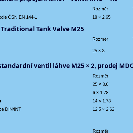
Rozměr
podle ČSN EN 144-1
18 × 2.65
Traditional Tank Valve M25
Rozměr
25 × 3
andardní ventil láhve M25 × 2, prodej MD
Rozměr
25 × 3.6
6 × 1.78
u
14 × 1.78
kce DIN/INT
12.5 × 2.62
Rozměr