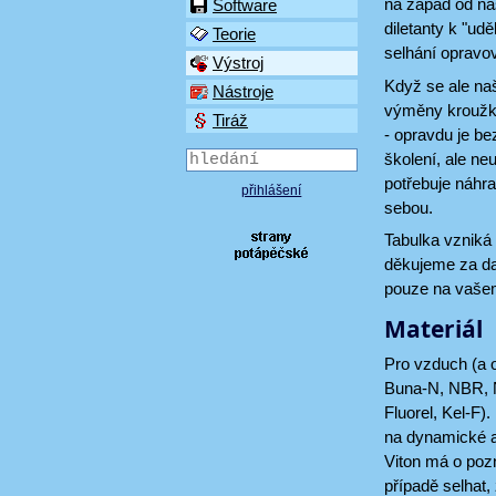
na západ od na
Software
diletanty k "ud
Teorie
selhání opravo
Výstroj
Když se ale na
Nástroje
výměny kroužku
Tiráž
- opravdu je b
školení, ale n
potřebuje náhra
přihlášení
sebou.
Tabulka vzniká 
děkujeme za da
pouze na vašem
Materiál
Pro vzduch (a o
Buna-N, NBR, NB
Fluorel, Kel-F
na dynamické ap
Viton má o pozn
případě selhat,