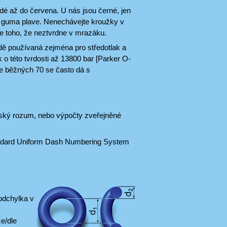
dé až do červena. U nás jsou černé, jen
u a guma plave. Nenechávejte kroužky v
le toho, že neztvrdne v mrazáku.
adě používaná zejména pro středotlak a
k o této tvrdosti až 13800 bar [Parker O-
le běžných 70 se často dá s
elský rozum, nebo výpočty zveřejněné
andard Uniform Dash Numbering System
odchylka v
e/dle