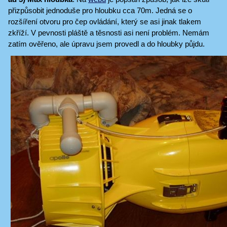
přizpůsobit jednoduše pro hloubku cca 70m. Jedná se o
rozšíření otvoru pro čep ovládání, který se asi jinak tlakem
zkříží. V pevnosti pláště a těsnosti asi není problém. Nemám
zatím ověřeno, ale úpravu jsem provedl a do hloubky půjdu.