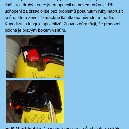
tlačítku a druhý konec jsem upevnil na novém držadle. Při
uchopení za držadlo lze bez problémů posunutím ruky napružit
šňůru, která zevnitř"zmáčkne tlačítko na původním madle.
Kupodivu to funguje spolehlivě. Znovu zdůrazňuji, že pracovní
poloha je pravým bokem vzhůru.
ad 5) Max hloubka
. Na
webu
je popsán způsob, jak lze skútr