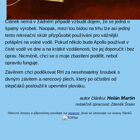
Článek nemá v žádném případě vzbudit dojem, že se jedná o
špatný výrobek. Naopak, mezi tou bídou na trhu lze asi jediný
tento rekreační skútr přizpůsobit používání pro vážnější
potápění na volné vodě. Pokud někdo bude Apollo používat v
čisté vodě ve dne a na krátké vzdálenosti, lze jej doporučit i bez
úprav. Nicméně, chci se o moje zbastlení podělit, neboť
opravdu funguje.
Závěrem chci poděkovat RH za nesehnatelný šroubek s
divným závitem a nerezový plech, který po očistění od
slepičáků posloužil k upevnění plováku.
autor článku:
Helán Martin
redakčně zpracoval:
Zdeněk Šraier
Obecné dotazy a připomínky posílejte na
spravce
, jinak se obracejte na autory článků.