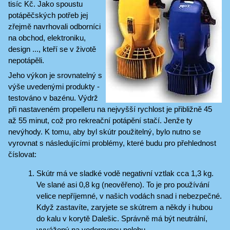
tisíc Kč. Jako spoustu
potápěčských potřeb jej
zřejmě navrhovali odborníci
na obchod, elektroniku,
design ..., kteří se v životě
nepotápěli.
Jeho výkon je srovnatelný s
výše uvedenými produkty -
testováno v bazénu. Výdrž
při nastaveném propelleru na nejvyšší rychlost je přibližně 45
až 55 minut, což pro rekreační potápění stačí. Jenže ty
nevýhody. K tomu, aby byl skútr použitelný, bylo nutno se
vyrovnat s následujícími problémy, které budu pro přehlednost
číslovat:
Skútr má ve sladké vodě negativní vztlak cca 1,3 kg.
Ve slané asi 0,8 kg (neověřeno). To je pro používání
velice nepříjemné, v našich vodách snad i nebezpečné.
Když zastavíte, zaryjete se skútrem a někdy i hubou
do kalu v korytě Dalešic. Správně má být neutrální,
vyvážený na vodorovnou polohu.