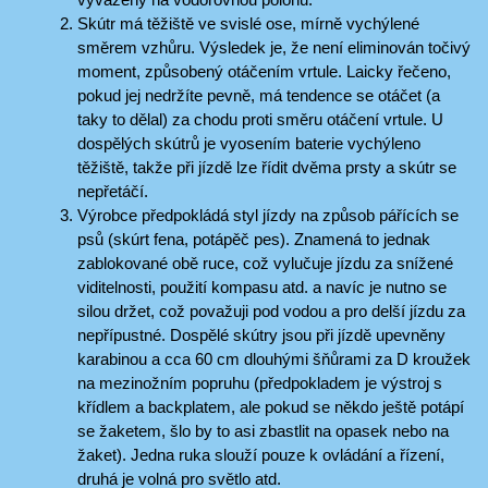
Skútr má těžiště ve svislé ose, mírně vychýlené
směrem vzhůru. Výsledek je, že není eliminován točivý
moment, způsobený otáčením vrtule. Laicky řečeno,
pokud jej nedržíte pevně, má tendence se otáčet (a
taky to dělal) za chodu proti směru otáčení vrtule. U
dospělých skútrů je vyosením baterie vychýleno
těžiště, takže při jízdě lze řídit dvěma prsty a skútr se
nepřetáčí.
Výrobce předpokládá styl jízdy na způsob pářících se
psů (skúrt fena, potápěč pes). Znamená to jednak
zablokované obě ruce, což vylučuje jízdu za snížené
viditelnosti, použití kompasu atd. a navíc je nutno se
silou držet, což považuji pod vodou a pro delší jízdu za
nepřípustné. Dospělé skútry jsou při jízdě upevněny
karabinou a cca 60 cm dlouhými šňůrami za D kroužek
na mezinožním popruhu (předpokladem je výstroj s
křídlem a backplatem, ale pokud se někdo ještě potápí
se žaketem, šlo by to asi zbastlit na opasek nebo na
žaket). Jedna ruka slouží pouze k ovládání a řízení,
druhá je volná pro světlo atd.