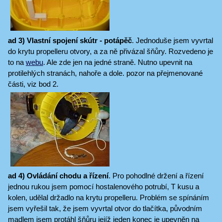
ad 3) Vlastní spojení skútr - potápěč
. Jednoduše jsem vyvrtal
do krytu propelleru otvory, a za ně přivázal šňůry. Rozvedeno je
to na
webu
. Ale zde jen na jedné straně. Nutno upevnit na
protilehlých stranách, nahoře a dole. pozor na přejmenované
části, viz bod 2.
ad 4) Ovládání chodu a řízení
. Pro pohodlné držení a řízení
jednou rukou jsem pomocí hostalenového potrubí, T kusu a
kolen, udělal držadlo na krytu propelleru. Problém se spínáním
jsem vyřešil tak, že jsem vyvrtal otvor do tlačítka, původním
madlem jsem protáhl šňůru jejíž jeden konec je upevněn na