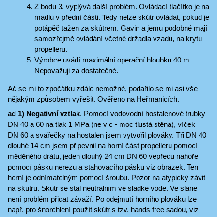
Z bodu 3. vyplývá další problém. Ovládací tlačítko je na
madlu v přední části. Tedy nelze skútr ovládat, pokud je
potápěč tažen za skútrem. Gavin a jemu podobné mají
samozřejmě ovládání včetně držadla vzadu, na krytu
propelleru.
Výrobce uvádí maximální operační hloubku 40 m.
Nepovažuji za dostatečné.
Ač se mi to zpočátku zdálo nemožné, podařilo se mi asi vše
nějakým způsobem vyřešit. Ověřeno na Heřmanicích.
ad 1) Negativní vztlak
. Pomocí vodovodní hostalenové trubky
DN 40 a 60 na tlak 1 MPa (ne víc - moc tlustá stěna), víček
DN 60 a svářečky na hostalen jsem vytvořil plováky. Tři DN 40
dlouhé 14 cm jsem připevnil na horní část propelleru pomocí
měděného drátu, jeden dlouhý 24 cm DN 60 vepředu nahoře
pomocí pásku nerezu a stahovacího pásku viz obrázek. Ten
horní je odnímatelným pomocí šroubu. Pozor na atypický závit
na skútru. Skútr se stal neutrálním ve sladké vodě. Ve slané
není problém přidat závaží. Po odejmutí horního plováku lze
např. pro šnorchlení použít skútr s tzv. hands free sadou, viz