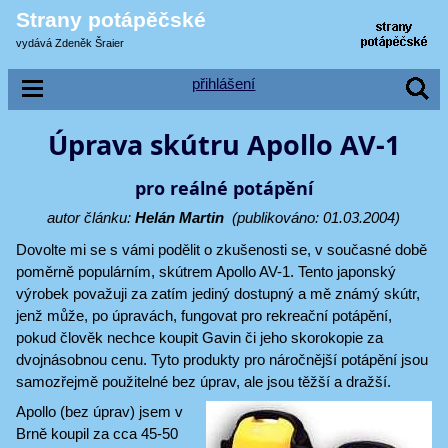
Strany potápěčské
vydává Zdeněk Šraier
přihlášení
Úprava skútru Apollo AV-1
pro reálné potápění
autor článku:
Helán Martin
(publikováno: 01.03.2004)
Dovolte mi se s vámi podělit o zkušenosti se, v současné době
poměrně populárním, skútrem Apollo AV-1. Tento japonský
výrobek považuji za zatím jediný dostupný a mě známý skútr,
jenž může, po úpravách, fungovat pro rekreační potápění,
pokud člověk nechce koupit Gavin či jeho skorokopie za
dvojnásobnou cenu. Tyto produkty pro náročnější potápění jsou
samozřejmě použitelné bez úprav, ale jsou těžší a dražší.
Apollo (bez úprav) jsem v
Brně koupil za cca 45-50