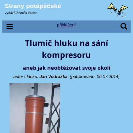
Strany potápěčské
vydává Zdeněk Šraier
přihlášení
Tlumič hluku na sání
kompresoru
aneb jak neobtěžovat svoje okolí
autor článku:
Jan Vodrážka
(publikováno: 06.07.2014)