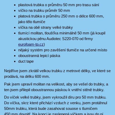
plastová trubka o průměru 50 mm pro trasu sání
víčko na trubku průměr 50 mm
platová trubka o průměru 250 mm o délce 600 mm,
jako tělo tlumiče
víčka na obě strany velké trubky
tlumící molitan, tloušťka minimálně 50 mm (já koupil
akustickou pěnu Audiotec S220-070 od firmy
eurofoam-tp.cz
)
nějaký systém pro zavěšení tlumiče na určené místo
oboustranná lepicí páska
duct tape
Nejdříve jsem zkrátil velkou trubku z metrové délky, ve které se
prodává, na délku 600 mm.
Pak jsem upravil molitan na velikost, aby se vešel do trubky, a
ten jsem přilepil oboustrannou páskou k vnitřní stěně trubky.
Do víček velké trubky, jsem vykroužil díru pro 50 mm trubku.
Do víčka, skrz které přichází vzduch z venku, jsem protáhnul
50mm trubku, která bude zasahovat souose s tlumičem
450 mm dovnitř. Na konci je zaslepená víčkem a jsou do ní