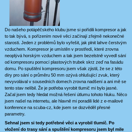
Do našeho potápěčského klubu jsme si pořídili kompresor a jak
to tak bývá, s pořízením nové věci začínají zřejmě nekonečné
starosti. Jeden z problémů bylo vyřešit, jak plnit lahve čerstvým
vzduchem. Kompresor je umístěn v prostředí, které zrovna
neoplývá horským vzduchem a tak jsem bezelstně vyvedl sání
od kompresoru pomocí plastových trubek skrz zeď na fasádu
domu. Po spuštění kompresoru jsem však zjistil, že se z této
díry pro sání o průměru 50 mm ozývá ohlušující zvuk, který
nevyvolával v sousedních domech zrovna nadšení a ani mě se
tento stav nelíbil. Že je potřeba vyrobit tlumič mi bylo jasné.
Začal jsem tedy hledat možná řešení útlumu tohoto hluku. Něco
jsem našel na internetu, ale hlavně mi poradili lidé z e-mailové
konference na scuba-cz, kde jsem se dozvěděl přesné
parametry.
Sehnal jsem si tedy potřebné věci a vyrobil tlumič. Po
vložení do trasy sání a spuštění kompresoru jsem byl mile