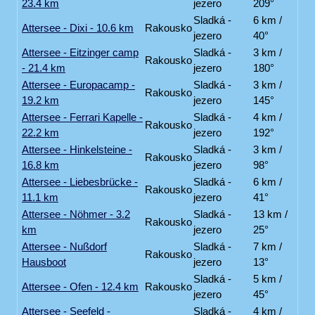
23.4 km
jezero
209°
Sladká -
6 km /
Attersee - Dixi - 10.6 km
Rakousko
jezero
40°
Attersee - Eitzinger camp
Sladká -
3 km /
Rakousko
- 21.4 km
jezero
180°
Attersee - Europacamp -
Sladká -
3 km /
Rakousko
19.2 km
jezero
145°
Attersee - Ferrari Kapelle -
Sladká -
4 km /
Rakousko
22.2 km
jezero
192°
Attersee - Hinkelsteine -
Sladká -
3 km /
Rakousko
16.8 km
jezero
98°
Attersee - Liebesbrücke -
Sladká -
6 km /
Rakousko
11.1 km
jezero
41°
Attersee - Nöhmer - 3.2
Sladká -
13 km /
Rakousko
km
jezero
25°
Attersee - Nußdorf
Sladká -
7 km /
Rakousko
Hausboot
jezero
13°
Sladká -
5 km /
Attersee - Ofen - 12.4 km
Rakousko
jezero
45°
Attersee - Seefeld -
Sladká -
4 km /