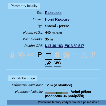
Parametry lokality
Rakousko
Stát
Horní Rakousy
Oblast
Sladká - jezero
Typ
440 m.n.m
Nadm. výška
35 m
Max. hloubka
N47 49.183, E013 30.517
Poloha GPS
Statistické údaje
12 m (v hloubce)
Průměrná viditelnost
- Velmi pěkná
Hodnocení lokality
(hodnotilo 36 potápěčů)
Průměrné teploty vody v hloubce po měsících