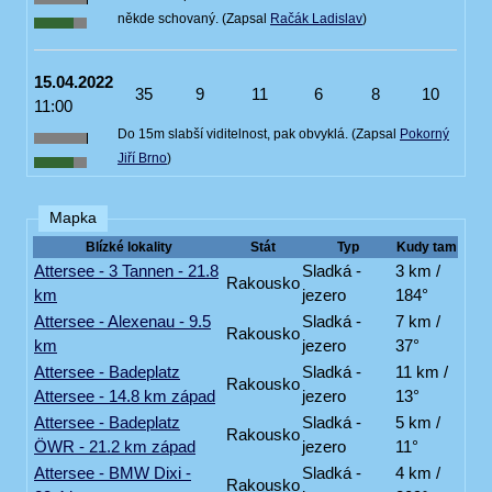
někde schovaný. (Zapsal
Račák Ladislav
)
15.04.2022
35
9
11
6
8
10
11:00
Do 15m slabší viditelnost, pak obvyklá. (Zapsal
Pokorný
Jiří Brno
)
Mapka
Blízké lokality
Stát
Typ
Kudy tam
Attersee - 3 Tannen - 21.8
Sladká -
3 km /
Rakousko
km
jezero
184°
Attersee - Alexenau - 9.5
Sladká -
7 km /
Rakousko
km
jezero
37°
Attersee - Badeplatz
Sladká -
11 km /
Rakousko
Attersee - 14.8 km západ
jezero
13°
Attersee - Badeplatz
Sladká -
5 km /
Rakousko
ÖWR - 21.2 km západ
jezero
11°
Attersee - BMW Dixi -
Sladká -
4 km /
Rakousko