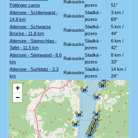
Rakousko
Föttinger camp
jezero
51°
Attersee - Schlierwand -
Sladká -
3 km /
Rakousko
14.8 km
jezero
69°
Attersee - Schwarze
Sladká -
5 km /
Rakousko
Brücke - 11.8 km
jezero
44°
Attersee - Steinschlag -
Sladká -
6 km /
Rakousko
Tafel - 11.5 km
jezero
42°
Attersee - Steinwand - 8.6
Sladká -
8 km /
Rakousko
km
jezero
33°
Attersee - Surfplatz - 2.3
Sladká -
14 km /
Rakousko
km
jezero
24°