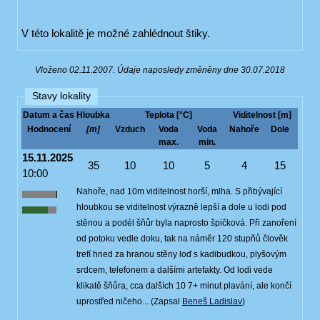
V této lokalitě je možné zahlédnout štiky.
Vloženo 02.11.2007. Údaje naposledy změněny dne 30.07.2018
Stavy lokality
Datum a čas
Hloubka
Teplota [°C]
Viditelnost [m]
Hodnocení
[m]
Vzduch
Voda
Voda
Nahoře
Dole
max.
min.
15.11.2025
35
10
10
5
4
15
10:00
Nahoře, nad 10m viditelnost horší, mlha. S přibývající
hloubkou se viditelnost výrazně lepší a dole u lodi pod
stěnou a podél šňůr byla naprosto špičková. Při zanoření
od potoku vedle doku, tak na náměr 120 stupňů člověk
trefí hned za hranou stěny loď s kadibudkou, plyšovým
srdcem, telefonem a dalšími artefakty. Od lodi vede
klikatě šňůra, cca dalších 10 7+ minut plavání, ale končí
uprostřed ničeho... (Zapsal
Beneš Ladislav
)