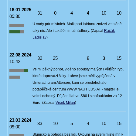
18.01.2025
31
0
4
4
10
10
09:30
U vody pár místních. Mník pod latrínou zmizel ve stěně
taky nic. Ale i tak 50 minut nádhery. (Zapsal
Račák
Ladislav
)
22.08.2024
32
25
8
3
15
10:42
Velmi pěkný ponor, viděno spousty malých i větších ryb,
které doprovází štiky. Lahve jsme měli vypůjčená v
Unterachu am Attersee, kam se přestěhohalo
potapěčské centrum WWW.NAUTILUS.AT - majitel je
velmi ochotný. Půjčení lahve S80 i s nafoukáním za 12
Euro. (Zapsal
Vršek Milan
)
23.03.2024
33
10
5
4
10
15
09:00
Sluníčko a pohoda bez lidí. Okouni na svém místě mník