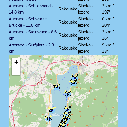
Attersee - Schlierwand -
Sladká -
3 km /
Rakousko
14.8 km
jezero
197°
Attersee - Schwarze
Sladká -
0 km /
Rakousko
Brücke - 11.8 km
jezero
204°
Attersee - Steinwand - 8.6
Sladká -
3 km /
Rakousko
km
jezero
16°
Attersee - Surfplatz - 2.3
Sladká -
9 km /
Rakousko
km
jezero
13°