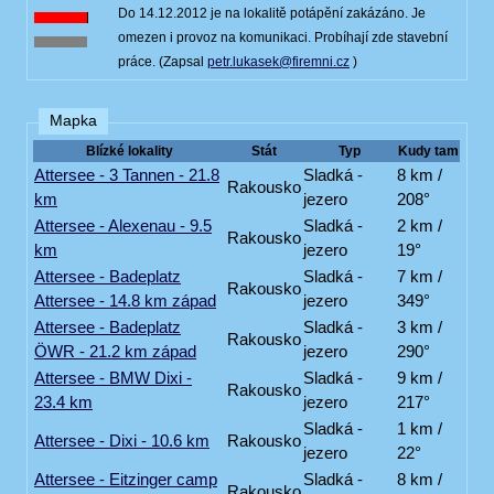
Do 14.12.2012 je na lokalitě potápění zakázáno. Je
omezen i provoz na komunikaci. Probíhají zde stavební
práce. (Zapsal
petr.lukasek@firemni.cz
)
Mapka
Blízké lokality
Stát
Typ
Kudy tam
Attersee - 3 Tannen - 21.8
Sladká -
8 km /
Rakousko
km
jezero
208°
Attersee - Alexenau - 9.5
Sladká -
2 km /
Rakousko
km
jezero
19°
Attersee - Badeplatz
Sladká -
7 km /
Rakousko
Attersee - 14.8 km západ
jezero
349°
Attersee - Badeplatz
Sladká -
3 km /
Rakousko
ÖWR - 21.2 km západ
jezero
290°
Attersee - BMW Dixi -
Sladká -
9 km /
Rakousko
23.4 km
jezero
217°
Sladká -
1 km /
Attersee - Dixi - 10.6 km
Rakousko
jezero
22°
Attersee - Eitzinger camp
Sladká -
8 km /
Rakousko