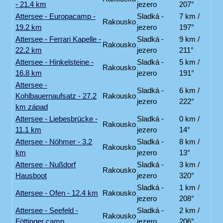
- 21.4 km
jezero
207°
Attersee - Europacamp -
Sladká -
7 km /
Rakousko
19.2 km
jezero
197°
Attersee - Ferrari Kapelle -
Sladká -
9 km /
Rakousko
22.2 km
jezero
211°
Attersee - Hinkelsteine -
Sladká -
5 km /
Rakousko
16.8 km
jezero
191°
Attersee -
Sladká -
6 km /
Kohlbauernaufsatz - 27.2
Rakousko
jezero
222°
km západ
Attersee - Liebesbrücke -
Sladká -
0 km /
Rakousko
11.1 km
jezero
14°
Attersee - Nöhmer - 3.2
Sladká -
8 km /
Rakousko
km
jezero
13°
Attersee - Nußdorf
Sladká -
3 km /
Rakousko
Hausboot
jezero
320°
Sladká -
1 km /
Attersee - Ofen - 12.4 km
Rakousko
jezero
208°
Attersee - Seefeld -
Sladká -
2 km /
Rakousko
Föttinger camp
jezero
206°