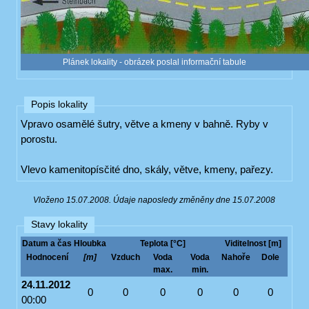
Plánek lokality - obrázek poslal informační tabule
Popis lokality
Vpravo osamělé šutry, větve a kmeny v bahně. Ryby v
porostu.
Vlevo kamenitopísčité dno, skály, větve, kmeny, pařezy.
Vloženo 15.07.2008. Údaje naposledy změněny dne 15.07.2008
Stavy lokality
Datum a čas
Hloubka
Teplota [°C]
Viditelnost [m]
Hodnocení
[m]
Vzduch
Voda
Voda
Nahoře
Dole
max.
min.
24.11.2012
0
0
0
0
0
0
00:00