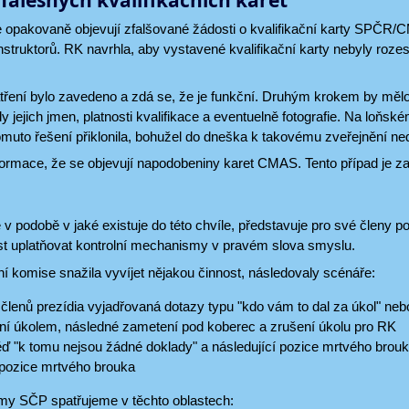
falešných kvalifikačních karet
opakovaně objevují zfalšované žádosti o kvalifikační karty SPČR/CM
instruktorů. RK navrhla, aby vystavené kvalifikační karty nebyly rozes
atření bylo zavedeno a zdá se, že je funkční. Druhým krokem by mělo
 jejich jmen, platnosti kvalifikace a eventuelně fotografie. Na loňské
muto řešení přiklonila, bohužel do dneška k takovému zveřejnění ne
ormace, že se objevují napodobeniny karet CMAS. Tento případ je zat
v podobě v jaké existuje do této chvíle, představuje pro své členy
t uplatňovat kontrolní mechanismy v pravém slova smyslu.
í komise snažila vyvíjet nějakou činnost, následovaly scénáře:
členů prezídia vyjadřovaná dotazy typu "kdo vám to dal za úkol" nebo 
ní úkolem, následné zametení pod koberec a zrušení úkolu pro RK
ď "k tomu nejsou žádné doklady" a následující pozice mrtvého brou
pozice mrtvého brouka
my SČP spatřujeme v těchto oblastech: