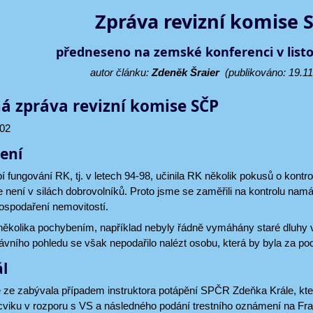
Zpráva revizní komise 
předneseno na zemské konferenci v list
autor článku:
Zdeněk Šraier
(publikováno: 19.11
á zpráva revizní komise SČP
002
ení
 fungování RK, tj. v letech 94-98, učinila RK několik pokusů o kontro
 není v silách dobrovolníků. Proto jsme se zaměřili na kontrolu namá
hospodaření nemovitostí.
několika pochybením, například nebyly řádně vymáhány staré dluhy v ř
rávního pohledu se však nepodařilo nalézt osobu, která by byla za p
l
 ze zabývala případem instruktora potápění SPČR Zdeňka Krále, kte
viku v rozporu s VS a následného podání trestního oznámení na Fran