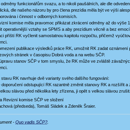
 odměny funkcionářům svazu, a to nikoli paušálních, ale dle odved
ická, dle našeho názoru by pro člena prezídia měla být ve výši ales
norována i činnost v odborných komisích.
vizní komise měla pravomoc přikázat zkrácení odměny až do výše 
it operativnější vztahy se SPMS a aby prezídium věcně a bez emocí u
áci příští RK vyčlenit samostatnou kapitolu rozpočtu, přičemž vyúčt
nci.
 omezení publikace výsledků práce RK, umožnit RK zadat oznámení p
zových stránek v časopisu Dobrá voda a na webu SČP.
 úpravu stanov SČP v tom smyslu, že RK může ve zvláště závažný
nci.
stavu RK navrhuje dvě varianty svého dalšího fungování:
doporučení odstupující RK razantně změnit stanovy RK a rozšířit a z
velkou slávou před několika lety zřízena, ji opět s velkou slávou zrušit
la Revizní komise SČP ve složení
achová (předseda), Tomáš Sládek a Zdeněk Šraier.
kument -
Quo vadis SČP?
.