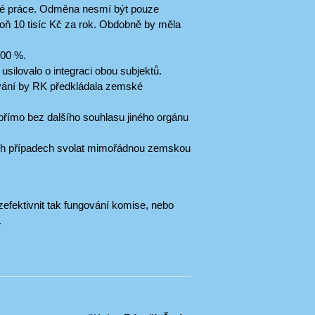
ené práce. Odměna nesmí být pouze
poň 10 tisíc Kč za rok. Obdobně by měla
100 %.
silovalo o integraci obou subjektů.
ování by RK předkládala zemské
římo bez dalšího souhlasu jiného orgánu
ch případech svolat mimořádnou zemskou
efektivnit tak fungování komise, nebo
.