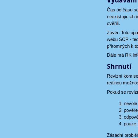
Vydávání 
Čas od času se 
neexistujících 
ověřili.
Závěr: Toto op
webu SČP - tedy
přítomných k to
Dále má RK inf
Shrnutí
Revizní komise 
reálnou možnos
Pokud se revizn
nevole 
pověře
odpově
pouze 
Zásadní problé