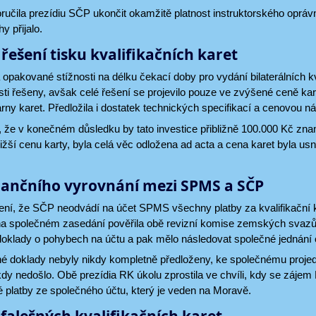
učila prezídiu SČP ukončit okamžitě platnost instruktorského opráv
y přijalo.
řešení tisku kvalifikačních karet
 opakované stížnosti na délku čekací doby pro vydání bilaterálních k
osti řešeny, avšak celé řešení se projevilo pouze ve zvýšené ceně ka
rny karet. Předložila i dostatek technických specifikací a cenovou ná
o, že v konečném důsledku by tato investice přibližně 100.000 Kč zn
ižší cenu karty, byla celá věc odložena ad acta a cena karet byla 
nančního vyrovnání mezi SPMS a SČP
ení, že SČP neodvádí na účet SPMS všechny platby za kvalifikační ka
 společném zasedání pověřila obě revizní komise zemských svaz
 doklady o pohybech na účtu a pak mělo následovat společné jednání
é doklady nebyly nikdy kompletně předloženy, ke společnému proje
dy nedošlo. Obě prezídia RK úkolu zprostila ve chvíli, kdy se záje
é platby ze společného účtu, který je veden na Moravě.