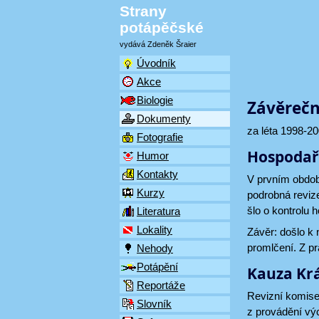
Strany
potápěčské
vydává Zdeněk Šraier
Úvodník
Akce
Biologie
Závěrečn
Dokumenty
za léta 1998-2
Fotografie
Hospodař
Humor
Kontakty
V prvním období
Kurzy
podrobná revize
šlo o kontrolu 
Literatura
Lokality
Závěr: došlo k 
promlčení. Z p
Nehody
Potápění
Kauza Krá
Reportáže
Revizní komise
Slovník
z provádění výc