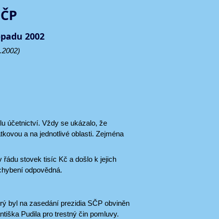
SČP
opadu 2002
.2002)
lu účetnictví. Vždy se ukázalo, že
tkovou a na jednotlivé oblasti. Zejména
ádu stovek tisíc Kč a došlo k jejich
ochybení odpovědná.
rý byl na zasedání prezidia SČP obviněn
tiška Pudila pro trestný čin pomluvy.