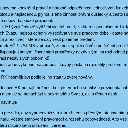
tanovena konkrétní právní a hmotná odpovědnost jednotlivých funkci
olnou a neplacenou, plynou z této činnosti právní důsledky a často 
tě odpovídá pouze prezident.
í lidé bývají časově vytíženi vlastní prací, za kterou jsou placeni. I 
ch Svazu, nejsou ochotni vysedávat ve své pracovní době - často na
h a řešit věci, které se daly řešit písemně předem.
mek SČP a SPMS v případě, že není společná vůle po řešení problé
isponuje žádnými finančními prostředky nezávislými na rozhodnutí p
ráci nezávislých odborníků
á žádné výkonné pravomoci. I kdyby přišla na rozsáhlý problém, 
ium.
 RK nesmějí být podle jejího statutu zveřejňovány.
členové RK nemají možnost bez písemného souhlasu prezidenta nahl
 a smluv se nenachází v sekretariátu Svazu, ale u třetích osob.
 navrhuje
 prezídiu, aby vypracovalo strukturu řízení s přesným stanovením p
onářů, včetně stanovení pravomocí a rozsahu odpovědnosti. A to v
teru občanského sdružení i veřejně.