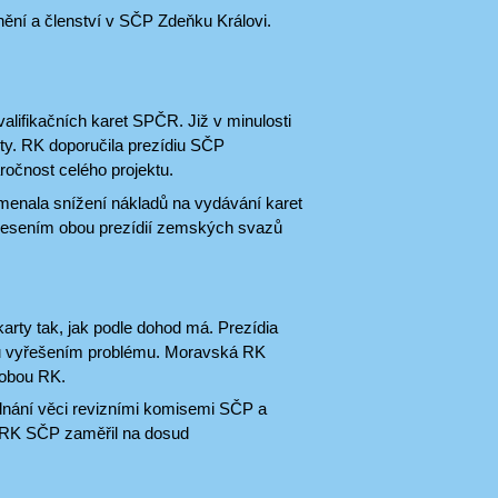
nění a členství v SČP Zdeňku Královi.
valifikačních karet SPČR. Již v minulosti
rty. RK doporučila prezídiu SČP
ročnost celého projektu.
amenala snížení nákladů na vydávání karet
usnesením obou prezídií zemských svazů
rty tak, jak podle dohod má. Prezídia
ů vyřešením problému. Moravská RK
 obou RK.
dnání věci revizními komisemi SČP a
m RK SČP zaměřil na dosud