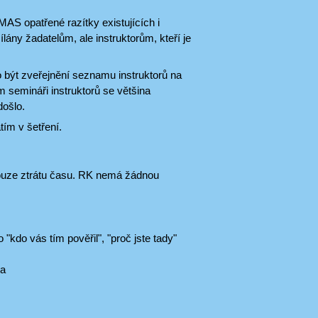
AS opatřené razítky existujících i
ílány žadatelům, ale instruktorům, kteří je
 být zveřejnění seznamu instruktorů na
m semináři instruktorů se většina
došlo.
ím v šetření.
 pouze ztrátu času. RK nemá žádnou
"kdo vás tím pověřil", "proč jste tady"
ka