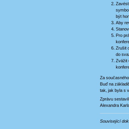
Zavést
symbol
být ho
Aby re
Stanov
Pro pr
konfere
Zrušit
do sva
Zvážit
konfere
Za současného 
Buď na základě 
tak, jak byla s 
Zprávu sestavi
Alexandra Karl
Související do