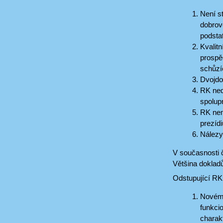
Není s
dobrov
podsta
Kvalitn
prospě
schůzíc
Dvojdo
RK ned
spolup
RK nem
prezíd
Nálezy
V současnosti 
Většina dokladů
Odstupující RK
Novému
funkci
charak