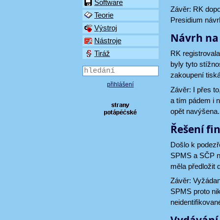
Software
Závěr: RK dopor
Teorie
Presidium návrh
Výstroj
Návrh na 
Nástroje
RK registrovala
Tiráž
byly tyto stížn
zakoupení tiská
přihlášení
Závěr: I přes t
a tím pádem i n
opět navýšena.
Řešení fi
Došlo k podezř
SPMS a SČP na
měla předložit
Závěr: Vyžádan
SPMS proto nik
neidentifikovan