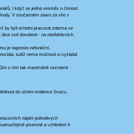
onářů. I když se jedná vesměs o činnost
i škody. V současném stavu za vše v
když by byli ochotni pracovat zdarma ve
 úkor své dovolené - na neefektivních
mu je naprosto nefunkční.
rezídia, tudíž nemá možnost si vyžádat
může s ním tak maximálně seznámit
édnout do účetní evidence Svazu.
racovních náplní jednotlivých
še samozřejmě písemně a vzhledem k