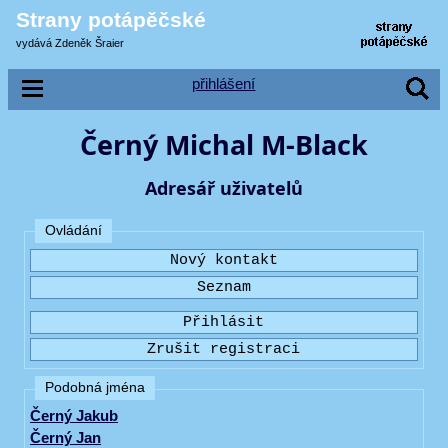
Strany potápěčské
vydává Zdeněk Šraier
přihlášení
Černý Michal M-Black
Adresář uživatelů
Ovládání
Podobná jména
Černý Jakub
Černý Jan