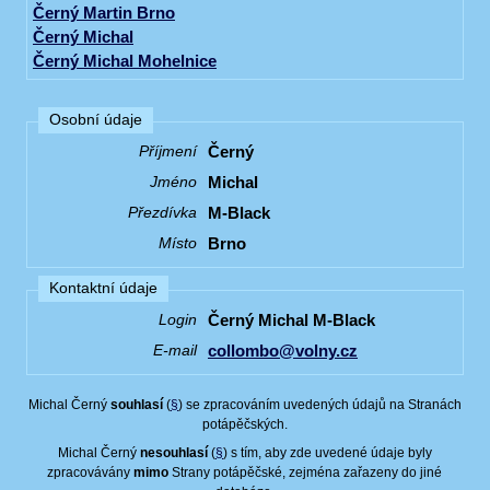
Černý Martin Brno
Černý Michal
Černý Michal Mohelnice
Osobní údaje
Černý
Příjmení
Michal
Jméno
M-Black
Přezdívka
Brno
Místo
Kontaktní údaje
Černý Michal M-Black
Login
collombo@volny.cz
E-mail
Michal Černý
souhlasí
(
§
) se zpracováním uvedených údajů na Stranách
potápěčských.
Michal Černý
nesouhlasí
(
§
) s tím, aby zde uvedené údaje byly
zpracovávány
mimo
Strany potápěčské, zejména zařazeny do jiné