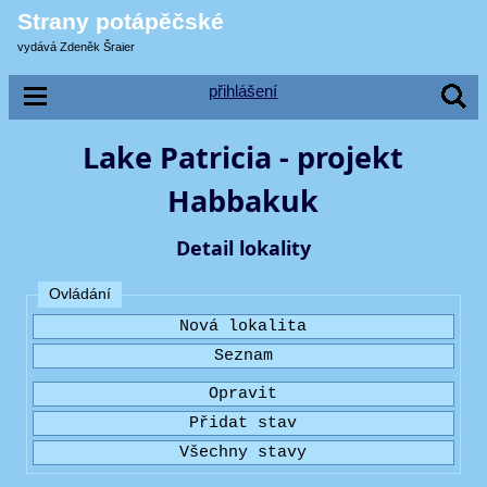
Strany potápěčské
vydává Zdeněk Šraier
přihlášení
Lake Patricia - projekt
Habbakuk
Detail lokality
Ovládání