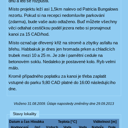
dnu a led se rozpustil.
Místo projektu leží asi 1,5km nalevo od Patricia Bungalows
rezortu. Pokud si na recepci nedomluvíte parkování
(zdarma), bude vaše auto odtaženo. Buď můžete všechny
věci odtahat cestičkou podél jezera nebo si pronajmout
kanoi za 15 CAD/hod.
Místo označuje dřevený křiž na stromě a zbytky asfaltu na
břehu. Habbakuk je dnes jen hromada prken a chladících
trubek mezi 10 a 25 m. Je zde i pamětní cedule na
betonovém soklu. Nedaleko je postavené kolo. Ryb velmi
málo.
Kromě případného poplatku za kanoi je třeba zaplatit
vstupné do parku 9,80 CAD platné do 16:00 následujícího
dne.
Vloženo 31.08.2009. Údaje naposledy změněny dne 29.09.2013
Stavy lokality
Datum a čas
Hloubka
Teplota [°C]
Viditelnost [m]
Hodnocení
[m]
Vzduch
Voda
Voda
Nahoře
Dole