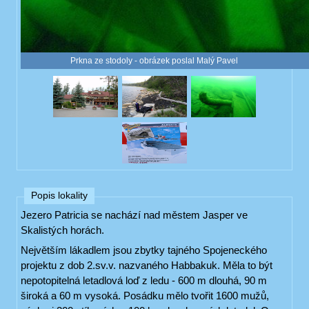
Prkna ze stodoly - obrázek poslal Malý Pavel
Popis lokality
Jezero Patricia se nachází nad městem Jasper ve
Skalistých horách.
Největším lákadlem jsou zbytky tajného Spojeneckého
projektu z dob 2.sv.v. nazvaného Habbakuk. Měla to být
nepotopitelná letadlová loď z ledu - 600 m dlouhá, 90 m
široká a 60 m vysoká. Posádku mělo tvořit 1600 mužů,