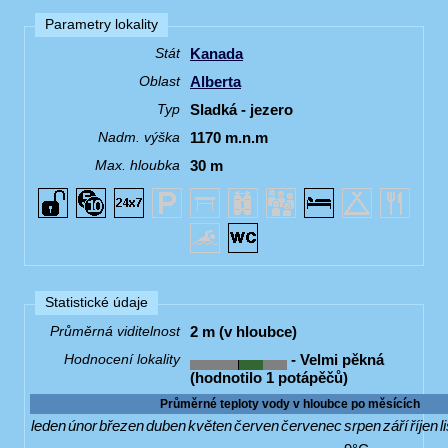
Parametry lokality
Kanada
Stát
Alberta
Oblast
Sladká - jezero
Typ
1170 m.n.m
Nadm. výška
30 m
Max. hloubka
Statistické údaje
2 m (v hloubce)
Průměrná viditelnost
- Velmi pěkná
Hodnocení lokality
(hodnotilo 1 potápěčů)
Průměrné teploty vody v hloubce po měsících
leden
únor
březen
duben
květen
červen
červenec
srpen
září
říjen
l