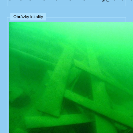
-
-
-
-
-
-
-
9°C
-
-
-
Obrázky lokality