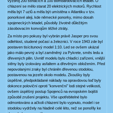
výzbroj 200 stíhacích a 100 bombardovacích letadel. O
chlazení se mělo starat 20 elektrických motorů. Rychlost
měla být 7 uzlů a měla být umístěna v Atlantiku v tzv.
ponorkové aleji, kde německé ponorky, mimo dosah
spojeneckých letadel, působily životně důležitým
zásobovacím konvojům těžké ztráty.
Za místo pro pokusy byl vybrán právě Jasper pro svou
odlehlost, studené počasí a železnici. V roce 1943 zde byl
postaven tisícitunový model 1:10. Led se ovšem ukázal
jako málo pevný a byl zaměněný za Pykrete, směs ledu a
dřevených pilin. Uvnitř modelu bylo chladíci zařízení, vnější
stěny byly izolovány asfaltem a dřevěným obložením. Před
nepovolanými zraky byl chráněn dřevenou stodolou,
postavenou na jezeře okolo modelu. Zkoušky byly
úspěšné, předpokládané náklady na opravdovou loď byly
dokonce poloviční oproti "konvenční" lodi stejné velikosti,
ovšem úspěšný postup Spojenců na evropském bojišti
způsobil zrušení projektu. Vše upotřebitelné bylo
odmontováno a ačkoli chlazení bylo vypnuto, model i se
stodolou vydržely na hladině celé léto, než se ponořily ke