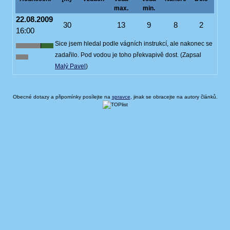
max.
min.
22.08.2009
30
13
9
8
2
16:00
Sice jsem hledal podle vágních instrukcí, ale nakonec se
zadařilo. Pod vodou je toho překvapivě dost. (Zapsal
Malý Pavel
)
Obecné dotazy a připomínky posílejte na
spravce
, jinak se obracejte na autory článků.