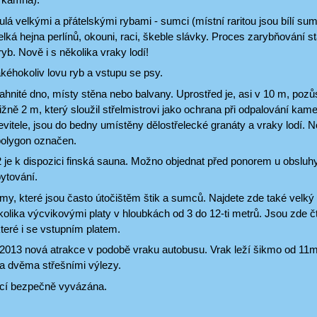
ulá velkými a přátelskými rybami - sumci (místní raritou jsou bílí sumci),
 velká hejna perlínů, okouni, raci, škeble slávky. Proces zarybňování 
ryb. Nově i s několika vraky lodí!
akéhokoliv lovu ryb a vstupu se psy.
hnité dno, místy stěna nebo balvany. Uprostřed je, asi v 10 m, pozůs
ižně 2 m, který sloužil střelmistrovi jako ochrana při odpalování kam
vitele, jsou do bedny umístěny dělostřelecké granáty a vraky lodí. 
olygon označen.
je k dispozici finská sauna. Možno objednat před ponorem u obsluhy 
ytování.
omy, které jsou často útočištěm štik a sumců. Najdete zde také velký i
lika výcvikovými platy v hloubkách od 3 do 12-ti metrů. Jsou zde č
teré i se vstupním platem.
 2013 nová atrakce v podobě vraku autobusu. Vrak leží šikmo od 11m
 a dvěma střešními výlezy.
kcí bezpečně vyvázána.