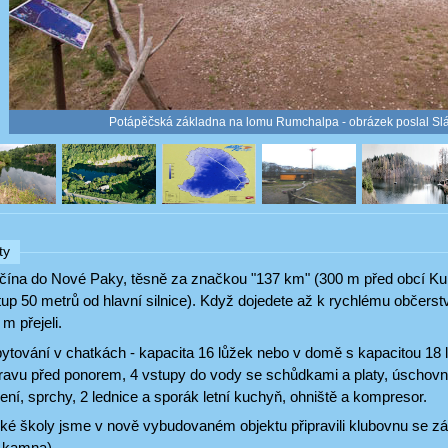
Potápěčská základna na lomu Rumchalpa - obrázek poslal S
ty
 Jičína do Nové Paky, těsně za značkou "137 km" (300 m před obcí K
up 50 metrů od hlavní silnice). Když dojedete až k rychlému občerstv
 m přejeli.
tování v chatkách - kapacita 16 lůžek nebo v domě s kapacitou 18 l
ípravu před ponorem, 4 vstupy do vody se schůdkami a platy, úschovn
zení, sprchy, 2 lednice a sporák letní kuchyň, ohniště a kompresor.
ké školy jsme v nově vybudovaném objektu připravili klubovnu se zá
 kamna).