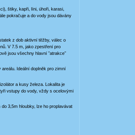
 štiky, kapři, líni, úhoři, karasi,
stále pokračuje a do vody jsou dávány
tatek z dob aktivní těžby, válec o
enů. V 7.5 m, jako zpestření pro
Nově jsou všechny hlavní "atrakce"
areálu. Ideální doplněk pro zimní
zolátor a kusy železa. Lokalita je
tyři vstupy do vody, vždy s ocelovými
 do 3,5m hloubky, lze ho proplavávat