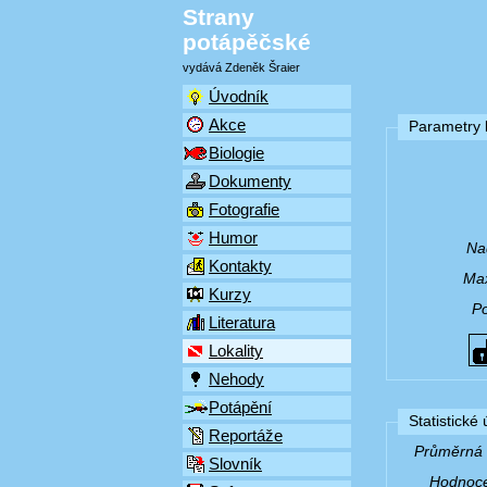
Strany
potápěčské
vydává Zdeněk Šraier
Úvodník
Akce
Parametry l
Biologie
Dokumenty
Fotografie
Humor
Na
Kontakty
Max
Kurzy
P
Literatura
Lokality
Nehody
Potápění
Statistické
Reportáže
Průměrná v
Slovník
Hodnocen