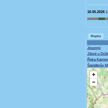
16.05.2026
1
Mapka
Jesenný
Jílové u Drž
Řeka Kamen
Špindlerův M