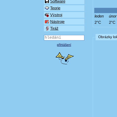
Software
Teorie
Výstroj
leden
únor
Nástroje
2°C
2°C
Tiráž
Obrázky lok
přihlášení