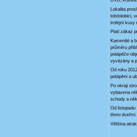
Lokalita prosl
tolstolobici,
trofejní kusy 
Platí zákaz j
Kamenité a ba
průměru přibl
potápěče-obje
vyvázány a p
Od roku 2012 
potápění a ub
Po okraji str
vybavena něko
schody a něk
Od listopadu
třemi dveřmi
Většina atra