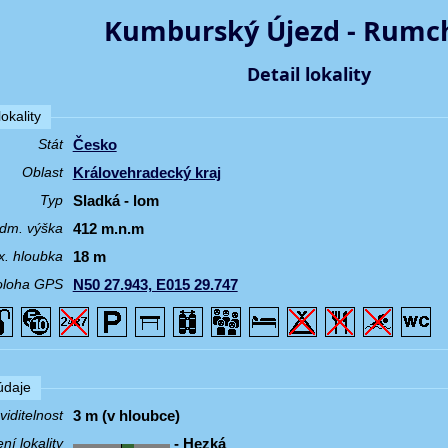
Kumburský Újezd - Rumc
Detail lokality
okality
Česko
Stát
Královehradecký kraj
Oblast
Sladká - lom
Typ
412 m.n.m
dm. výška
18 m
. hloubka
N50 27.943, E015 29.747
oloha GPS
 údaje
3 m (v hloubce)
iditelnost
- Hezká
í lokality