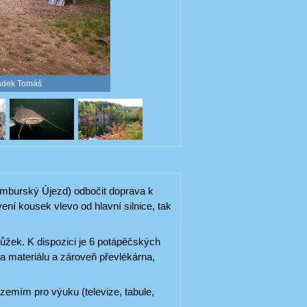
ládek Tomáš
umburský Újezd) odbočit doprava k
ení kousek vlevo od hlavní silnice, tak
ůžek. K dispozici je 6 potápěčských
a materiálu a zároveň převlékárna,
zemím pro výuku (televize, tabule,