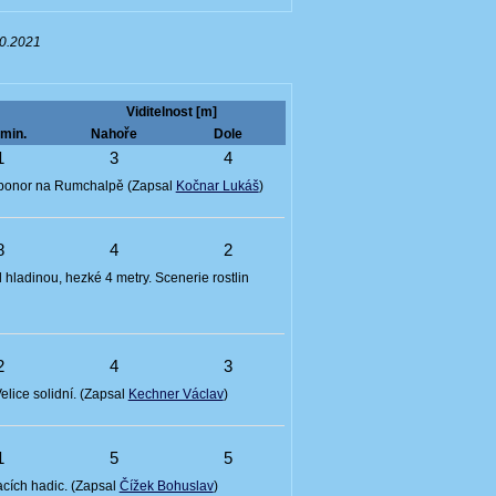
10.2021
Viditelnost [m]
min.
Nahoře
Dole
1
3
4
ý ponor na Rumchalpě (Zapsal
Kočnar Lukáš
)
8
4
2
 hladinou, hezké 4 metry. Scenerie rostlin
2
4
3
elice solidní. (Zapsal
Kechner Václav
)
1
5
5
cích hadic. (Zapsal
Čížek Bohuslav
)