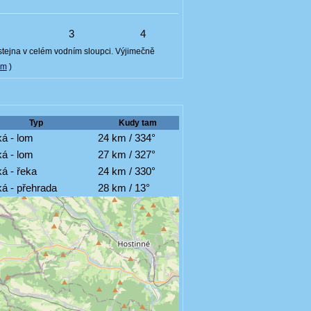
6
3
4
 stejna v celém vodním sloupci. Výjimečně
om
)
Typ
Kudy tam
á - lom
24 km / 334°
á - lom
27 km / 327°
á - řeka
24 km / 330°
á - přehrada
28 km / 13°