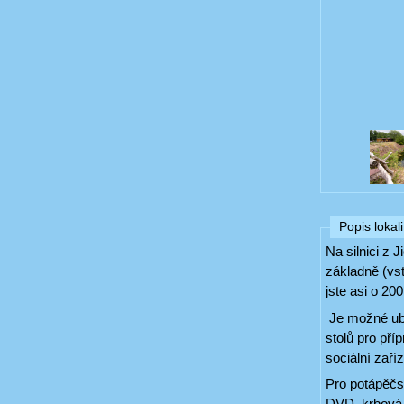
Popis lokali
Na silnici z
základně (vst
jste asi o 200
Je možné uby
stolů pro př
sociální zaří
Pro potápěčs
DVD, krbová