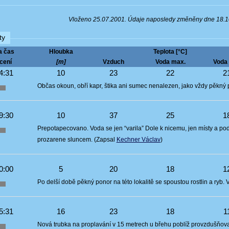
Vloženo 25.07.2001. Údaje naposledy změněny dne 18.
ty
a čas
Hloubka
Teplota [°C]
cení
[m]
Vzduch
Voda max.
Voda 
4:31
10
23
22
2
Občas okoun, obří kapr, štika ani sumec nenalezen, jako vždy pěkn
9:30
10
37
25
1
Prepotapecovano. Voda se jen “varila” Dole k nicemu, jen místy a pod
prozarene sluncem. (Zapsal
Kechner Václav
)
0:00
5
20
18
1
Po delší době pěkný ponor na této lokalitě se spoustou rostlin a ryb. V
5:31
16
23
18
1
Nová trubka na proplavání v 15 metrech u břehu poblíž provzdušňova