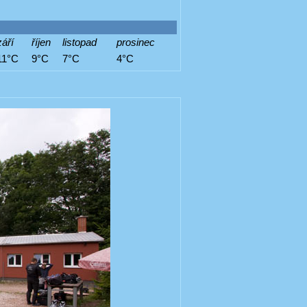
září
říjen
listopad
prosinec
11°C
9°C
7°C
4°C