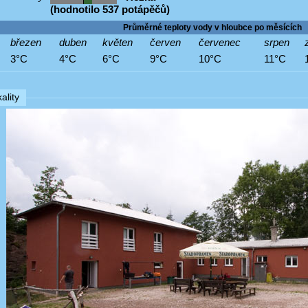
(hodnotilo 537 potápěčů)
Průměrné teploty vody v hloubce po měsících
březen
duben
květen
červen
červenec
srpen
3°C
4°C
6°C
9°C
10°C
11°C
ality