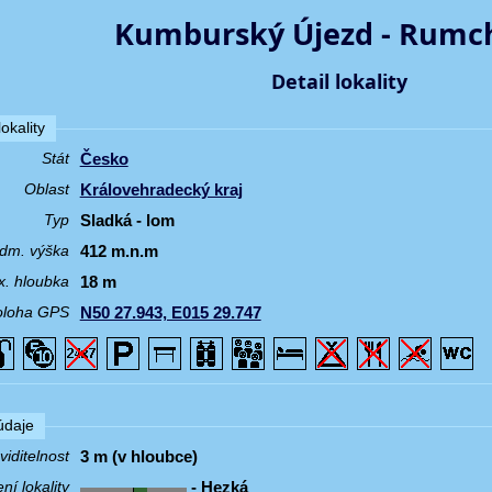
Kumburský Újezd - Rumc
Detail lokality
okality
Česko
Stát
Královehradecký kraj
Oblast
Sladká - lom
Typ
412 m.n.m
dm. výška
18 m
. hloubka
N50 27.943, E015 29.747
oloha GPS
 údaje
3 m (v hloubce)
iditelnost
- Hezká
í lokality