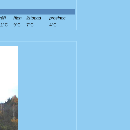
září
říjen
listopad
prosinec
11°C
9°C
7°C
4°C