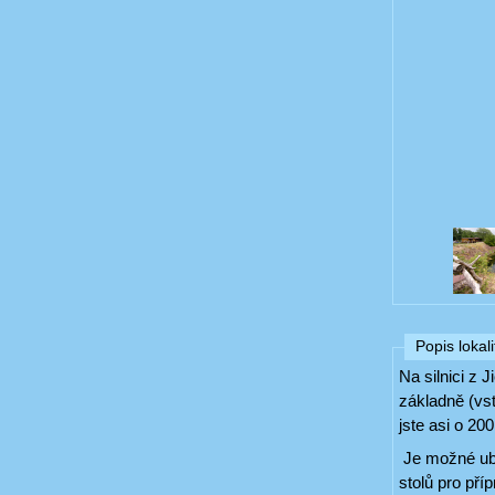
Popis lokali
Na silnici z
základně (vst
jste asi o 200
Je možné uby
stolů pro př