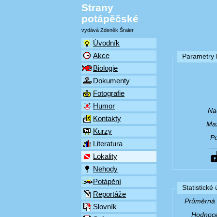
Strany
potápěčské
vydává Zdeněk Šraier
Úvodník
Akce
Parametry l
Biologie
Dokumenty
Fotografie
Humor
Na
Kontakty
Max
Kurzy
P
Literatura
Lokality
Nehody
Potápění
Statistické
Reportáže
Průměrná v
Slovník
Hodnocen