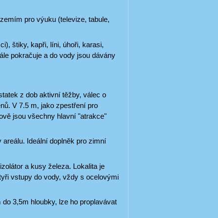
zemím pro výuku (televize, tabule,
 štiky, kapři, líni, úhoři, karasi,
stále pokračuje a do vody jsou dávány
tatek z dob aktivní těžby, válec o
enů. V 7.5 m, jako zpestření pro
Nově jsou všechny hlavní "atrakce"
areálu. Ideální doplněk pro zimní
zolátor a kusy železa. Lokalita je
tyři vstupy do vody, vždy s ocelovými
 do 3,5m hloubky, lze ho proplavávat