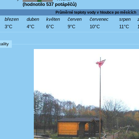
(hodnotilo 537 potápěčů)
Průměrné teploty vody v hloubce po měsících
březen
duben
květen
červen
červenec
srpen
3°C
4°C
6°C
9°C
10°C
11°C
ality