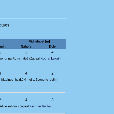
10.2021
Viditelnost [m]
min.
Nahoře
Dole
1
3
4
ý ponor na Rumchalpě (Zapsal
Kočnar Lukáš
)
8
4
2
 hladinou, hezké 4 metry. Scenerie rostlin
2
4
3
elice solidní. (Zapsal
Kechner Václav
)