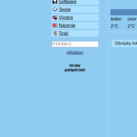
Software
Teorie
Výstroj
leden
únor
Nástroje
2°C
2°C
Tiráž
Obrázky lok
přihlášení