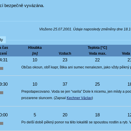
kcí bezpečně vyvázána.
Vloženo 25.07.2001. Údaje naposledy změněny dne 18.
ty
a čas
Hloubka
Teplota [°C]
cení
[m]
Vzduch
Voda max.
Voda 
4:31
10
23
22
2
Občas okoun, obří kapr, štika ani sumec nenalezen, jako vždy pěkn
9:30
10
37
25
1
Prepotapecovano. Voda se jen “varila” Dole k nicemu, jen místy a pod
prozarene sluncem. (Zapsal
Kechner Václav
)
0:00
5
20
18
1
Po delší době pěkný ponor na této lokalitě se spoustou rostlin a ryb. V