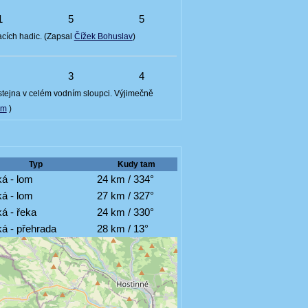
1
5
5
cích hadic. (Zapsal
Čížek Bohuslav
)
6
3
4
 stejna v celém vodním sloupci. Výjimečně
om
)
Typ
Kudy tam
á - lom
24 km / 334°
á - lom
27 km / 327°
á - řeka
24 km / 330°
á - přehrada
28 km / 13°