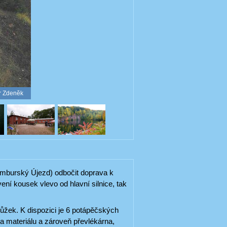
er Zdeněk
umburský Újezd) odbočit doprava k
ení kousek vlevo od hlavní silnice, tak
ůžek. K dispozici je 6 potápěčských
a materiálu a zároveň převlékárna,