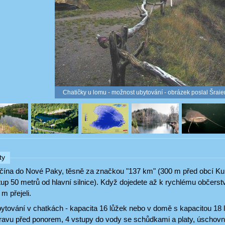
Chatičky u lomu - možnost ubytování - obrázek poslal Šrai
ty
 Jičína do Nové Paky, těsně za značkou "137 km" (300 m před obcí K
up 50 metrů od hlavní silnice). Když dojedete až k rychlému občerstv
 m přejeli.
tování v chatkách - kapacita 16 lůžek nebo v domě s kapacitou 18 l
ípravu před ponorem, 4 vstupy do vody se schůdkami a platy, úschovn