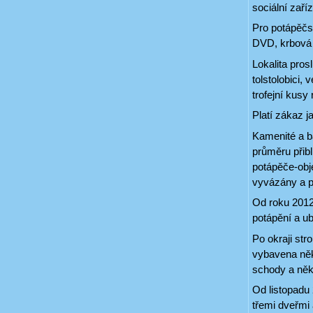
sociální zaří
Pro potápěčs
DVD, krbová
Lokalita prosl
tolstolobici,
trofejní kusy 
Platí zákaz j
Kamenité a ba
průměru přibl
potápěče-obje
vyvázány a p
Od roku 2012 
potápění a ub
Po okraji str
vybavena něko
schody a něk
Od listopadu
třemi dveřmi