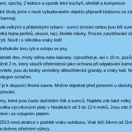
zení, sprchy, 2 lednice a sporák letní kuchyň, ohniště a kompresor.
ké školy jsme v nově vybudovaném objektu připravili klubovnu se zá
 kamna).
ulá velkými a přátelskými rybami - sumci (místní raritou jsou bílí sumci),
 velká hejna perlínů, okouni, raci, škeble slávky. Proces zarybňování 
ryb. Nově i s několika vraky lodí!
akéhokoliv lovu ryb a vstupu se psy.
hnité dno, místy stěna nebo balvany. Uprostřed je, asi v 10 m, pozůs
ižně 2 m, který sloužil střelmistrovi jako ochrana při odpalování kam
vitele, jsou do bedny umístěny dělostřelecké granáty a vraky lodí. 
olygon označen.
je k dispozici finská sauna. Možno objednat před ponorem u obsluhy 
ytování.
omy, které jsou často útočištěm štik a sumců. Najdete zde také velký i
lika výcvikovými platy v hloubkách od 3 do 12-ti metrů. Jsou zde č
teré i se vstupním platem.
 2013 nová atrakce v podobě vraku autobusu. Vrak leží šikmo od 11m
 a dvěma střešními výlezy.