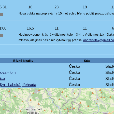
5:31
16
23
18
1
Nová trubka na proplavání v 15 metrech u břehu poblíž provzdušňova
1:00
16,5
11
11
Hodinový ponor, krásná viditelnost kolem 3-4m. Viditelnost tak nějak
mlhavo, ale jinak nešlo nic vytknout 🤗 (Zapsal
ondrejstitak@gmail.c
Blízké lokality
Stát
Česko
Sladk
kova - lom
Česko
Sladk
ice
Česko
Sladk
lýn - Labská přehrada
Česko
Sladk