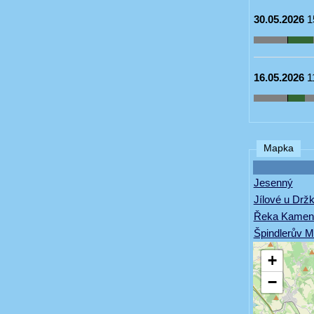
30.05.2026
1
16.05.2026
1
Mapka
Jesenný
Jílové u Drž
Řeka Kamen
Špindlerův M