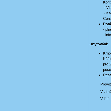
Kont
- Vl
- Ka
Cena
Potá
- pl
- in
Ubytování:
Krno
Kč/o
pro 
pose
Rest
Provozní
V zimě - Pon
V létě - Po