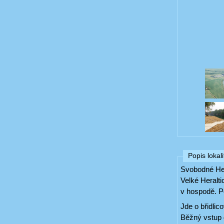
Popis lokali
Svobodné Heř
Velké Heralt
v hospodě. P
Jde o břidlic
Běžný vstup 