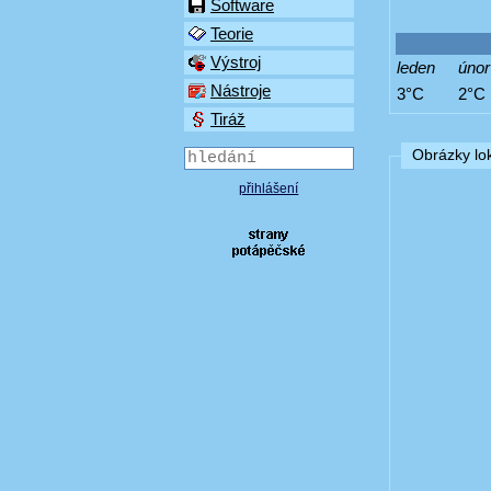
Software
Teorie
Výstroj
leden
únor
Nástroje
3°C
2°C
Tiráž
Obrázky lok
přihlášení