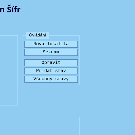
 Šífr
Ovládání