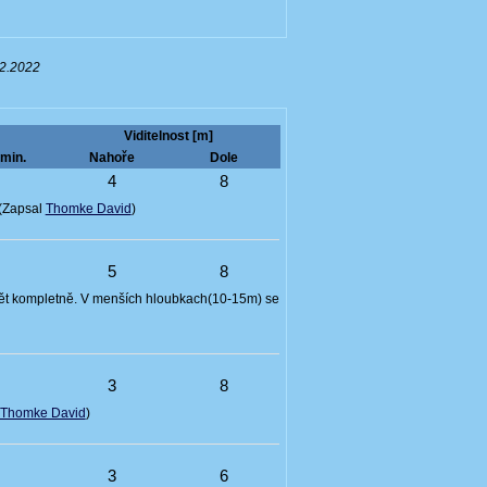
02.2022
Viditelnost [m]
min.
Nahoře
Dole
5
4
8
 (Zapsal
Thomke David
)
5
5
8
vidět kompletně. V menších hloubkach(10-15m) se
4
3
8
Thomke David
)
5
3
6