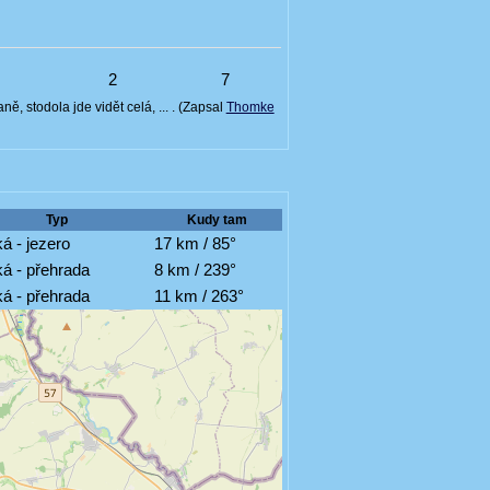
3
2
7
ě, stodola jde vidět celá, ... . (Zapsal
Thomke
Typ
Kudy tam
á - jezero
17 km / 85°
á - přehrada
8 km / 239°
á - přehrada
11 km / 263°