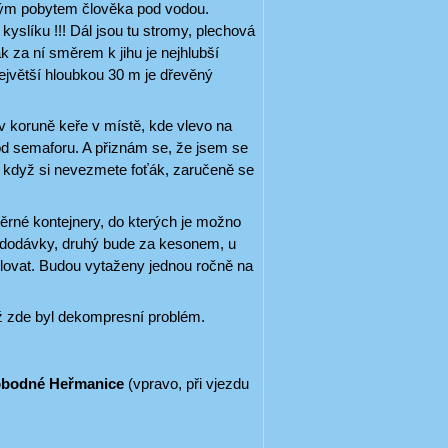
obým pobytem člověka pod vodou.
slíku !!! Dál jsou tu stromy, plechová
za ní směrem k jihu je nejhlubší
největší hloubkou 30 m je dřevěný
v koruně keře v místě, kde vlevo na
 od semaforu. A přiznám se, že jsem se
ak, když si nevezmete foťák, zaručeně se
ěrné kontejnery, do kterých je možno
u dodávky, druhý bude za kesonem, u
ulovat. Budou vytaženy jednou ročně na
ž zde byl dekompresní problém.
vobodné Heřmanice
(vpravo, při vjezdu