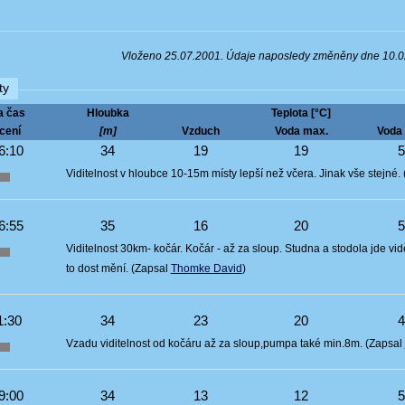
Vloženo 25.07.2001. Údaje naposledy změněny dne 10.
ty
a čas
Hloubka
Teplota [°C]
cení
[m]
Vzduch
Voda max.
Voda 
6:10
34
19
19
Viditelnost v hloubce 10-15m místy lepší než včera. Jinak vše stejné.
6:55
35
16
20
Viditelnost 30km- kočár. Kočár - až za sloup. Studna a stodola jde 
to dost mění. (Zapsal
Thomke David
)
1:30
34
23
20
Vzadu viditelnost od kočáru až za sloup,pumpa také min.8m. (Zapsal
9:00
34
13
12