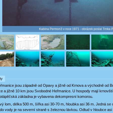
Kabina Permon3 v roce 1971 - obrázek poslal Trnka P
ty
manice jsou západně od Opavy a jižně od Krnova a východně od Br
ice a jižně 10 km jsou Svobodné Heřmanice. U hospody mají krnovští 
otápěčská základna je vybavena dekompresní komorou.
ový lom, délka 500 m, šířka asi 30-70 m, hloubka asi 36 m. Jedná se 
do vody je na severní straně s železnou lávkou. Odtud v hloubce asi