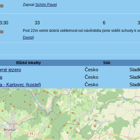
Zapsal
Schön Pavel
3:30
33
6
Pod 22m velmi dobrá viditelnost-od návěstidla jsme viděli schody k van
David
)
Blízké lokality
Stát
brné jezero
Česko
Sladk
a
Česko
Sladk
 - Karlovec (kostel)
Česko
Sladk