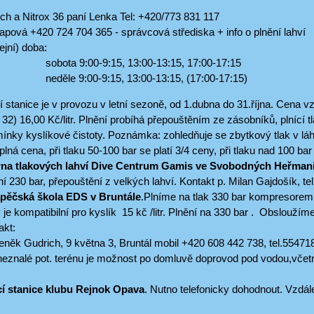
h a Nitrox 36 paní Lenka Tel: +420/773 831 117
pová +420 724 704 365 - správcová střediska + info o plnění lahví
jní) doba:
:00-9:15, 13:00-13:15, 17:00-17:15
:00-9:15, 13:00-13:15, (17:00-17:15)
í stanice je v provozu v letní sezoně, od 1.dubna do 31.října. Cena vz
32) 16,00 Kč/litr. Plnění probíhá přepouštěním ze zásobníků, plnící tl
ínky kyslíkové čistoty. Poznámka: zohledňuje se zbytkový tlak v láh
 plná cena, při tlaku 50-100 bar se platí 3/4 ceny, při tlaku nad 100 bar
rna tlakových lahví Dive Centrum Gamis ve Svobodných Heřman
ní 230 bar, přepouštění z velkých lahví. Kontakt p. Milan Gajdošík, t
pěčská škola EDS v Bruntále
.Plníme na tlak 330 bar kompresorem
 je kompatibilní pro kyslík 15 kč /litr. Plnění na 330 bar . Obsloužím
akt:
eněk Gudrich, 9 května 3, Bruntál mobil +420 608 442 738, tel.5547
neznalé pot. terénu je možnost po domluvě doprovod pod vodou,včet
.
cí stanice klubu Rejnok Opava
. Nutno telefonicky dohodnout. Vzdá