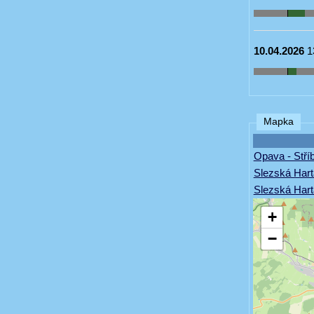
10.04.2026
1
Mapka
Opava - Stří
Slezská Hart
Slezská Harta