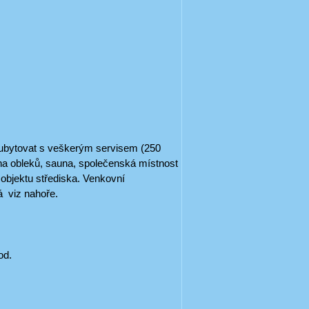
 ubytovat s veškerým servisem (250
na obleků, sauna, společenská místnost
 objektu střediska. Venkovní
á viz nahoře.
od.