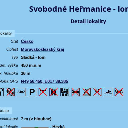
Svobodné Heřmanice - lom
Detail lokality
okality
Česko
Stát
Moravskoslezský kraj
Oblast
Sladká - lom
Typ
450 m.n.m
dm. výška
36 m
. hloubka
N49 56.450, E017 39.385
oloha GPS
 údaje
7 m (v hloubce)
iditelnost
- Hezká
í lokality