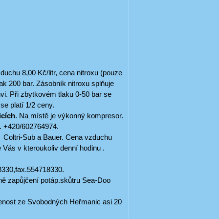
duchu 8,00 Kč/litr, cena nitroxu (pouze
ak 200 bar. Zásobník nitroxu splňuje
vi. Při zbytkovém tlaku 0-50 bar se
 se platí 1/2 ceny.
icích
. Na místě je výkonný kompresor.
el. +420/602764974.
 Coltri-Sub a Bauer. Cena vzduchu
e Vás v kteroukoliv denní hodinu .
18330,fax.554718330.
ně zapůjčení potáp.skůtru Sea-Doo
lenost ze Svobodných Heřmanic asi 20