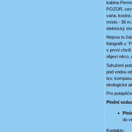
kabina Permo
POZOR, vevni
vana, kostra
místo - 36 m.
elektrický slo
Nejsou tu žá
fotografii u 
v první chvíl
objeví něco, 
Sdružení pot
pod vodou od
tzv. kompasu 
ekologické ak
Pro potápěče
Plnění vzdu
Plní
do v
Kontakty: