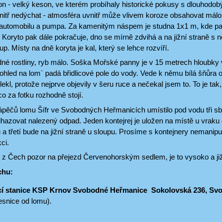
n - velký keson, ve kterém probíhaly historické pokusy s dlouhod
tř nedýchat - atmosféra uvnitř může vlivem koroze obsahovat málo ky
 automobilu a pumpa. Za kamenitým náspem je studna 1x1 m, kde pak 
 Koryto pak dále pokračuje, dno se mírně zdvihá a na jižní straně s 
up. Místy na dně koryta je kal, který se lehce rozvíří.
dné rostliny, ryb málo. Soška Mořské panny je v 15 metrech hloubky 
`Pohled na lom` padá břidlicové pole do vody. Vede k němu bílá šňůra
i lekl, protože nejprve objevily v šeru ruce a nečekal jsem to. To je t
co za fotku rozhodně stojí.
ápěčů lomu Šífr ve Svobodných Heřmanicích umístilo pod vodu tři sb
hazovat nalezený odpad. Jeden kontejrej je uložen na místě u vrak
a třetí bude na jižní straně u sloupu. Prosíme s kontejnery nemanip
ci.
 z Čech pozor na přejezd Červenohorským sedlem, je to vysoko a ji
chu:
cí stanice KSP Krnov Svobodné Heřmanice Sokolovská 236, S
esnice od lomu).