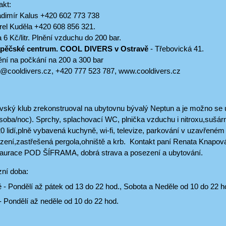
akt:
adimír Kalus +420 602 773 738
rel Kuděla +420 608 856 321.
 6 Kč/litr. Plnění vzduchu do 200 bar.
pěčské centrum. COOL DIVERS v Ostravě
- Třebovická 41.
nění na počkání na 200 a 300 bar
fo@cooldivers.cz, +420 777 523 787, www.cooldivers.cz
vský klub zrekonstruoval na ubytovnu bývalý Neptun a je možno se
soba/noc). Sprchy, splachovací WC, plnička vzduchu i nitroxu,sušár
20 lidí,plně vybavená kuchyně, wi-fi, televize, parkování v uzavřeném
zení,zastřešená pergola,ohniště a krb. Kontakt paní Renata Knapov
aurace POD ŠÍFRAMA, dobrá strava a posezení a ubytování.
 doba:
dělí až pátek od 13 do 22 hod., Sobota a Neděle od 10 do 22 h
ndělí až neděle od 10 do 22 hod.