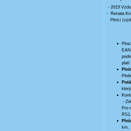
- 2019 Vzduc
- Renata Kna
Plnící (výde
sobota 9
neděle 9
Plnic
EAN 
podm
platí
Plní
Plně
Potá
který
Kont
- Zd
Pro 
RS1
Plní
km.