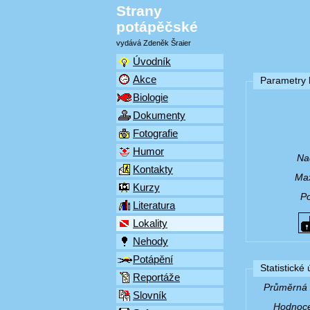
Strany
potápěčské
vydává Zdeněk Šraier
Úvodník
Akce
Parametry l
Biologie
Dokumenty
Fotografie
Humor
Na
Kontakty
Max
Kurzy
P
Literatura
Lokality
Nehody
Potápění
Statistické
Reportáže
Průměrná v
Slovník
Hodnocen