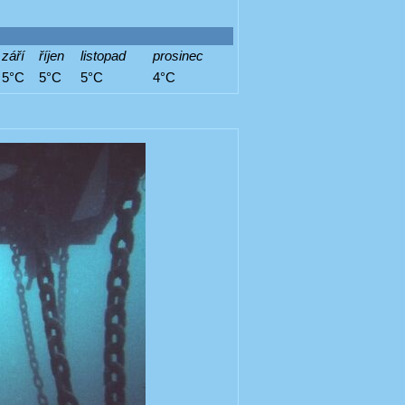
září
říjen
listopad
prosinec
5°C
5°C
5°C
4°C