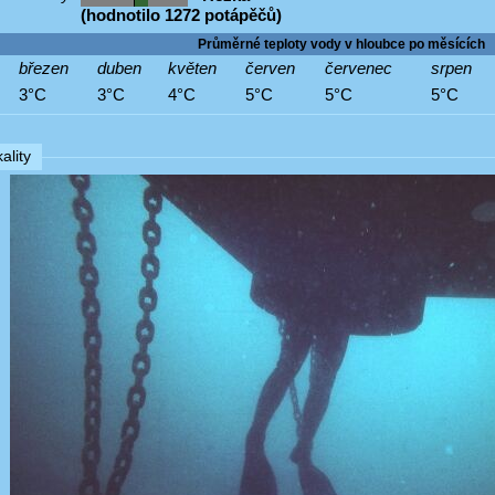
(hodnotilo 1272 potápěčů)
Průměrné teploty vody v hloubce po měsících
březen
duben
květen
červen
červenec
srpen
3°C
3°C
4°C
5°C
5°C
5°C
ality