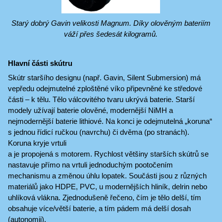
Starý dobrý Gavin velikosti Magnum. Díky olověným bateriím
váží přes šedesát kilogramů.
Hlavní části skútru
Skútr staršího designu (např. Gavin, Silent Submersion) má
vepředu odejmutelné zploštěné víko připevněné ke středové
části ‒ k tělu. Tělo válcovitého tvaru ukrývá baterie. Starší
modely užívají baterie olověné, modernější NiMH a
nejmodernější baterie lithiové. Na konci je odejmutelná „koruna“
s jednou řídicí ručkou (navrchu) či dvěma (po stranách).
Koruna kryje vrtuli
a je propojená s motorem. Rychlost většiny starších skútrů se
nastavuje přímo na vrtuli jednoduchým pootočením
mechanismu a změnou úhlu lopatek. Součásti jsou z různých
materiálů jako HDPE, PVC, u modernějších hliník, delrin nebo
uhlíková vlákna. Zjednodušeně řečeno, čím je tělo delší, tím
obsahuje více/větší baterie, a tím pádem má delší dosah
(autonomii).