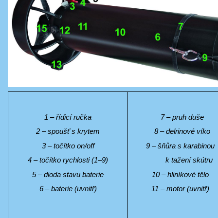
1 ‒ řídicí ručka
7 ‒ pruh duše
2 ‒ spoušť s krytem
8 ‒ delrinové víko
3 ‒ točítko on/off
9 ‒ šňůra s karabino
4 ‒ točítko rychlosti (1‒9)
k tažení skútru
5 ‒ dioda stavu baterie
10 ‒ hliníkové tělo
6 ‒ baterie (uvnitř)
11 ‒ motor (uvnitř)