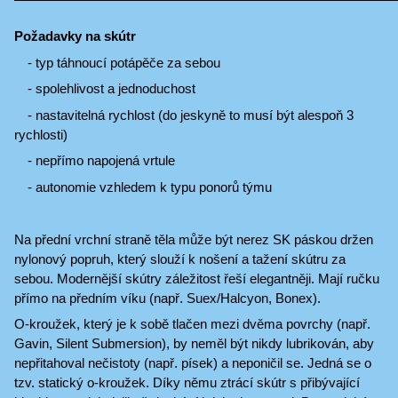
Požadavky na skútr
- typ táhnoucí potápěče za sebou
- spolehlivost a jednoduchost
- nastavitelná rychlost (do jeskyně to musí být alespoň 3
rychlosti)
- nepřímo napojená vrtule
- autonomie vzhledem k typu ponorů týmu
Na přední vrchní straně těla může být nerez SK páskou držen
nylonový popruh, který slouží k nošení a tažení skútru za
sebou. Modernější skútry záležitost řeší elegantněji. Mají ručku
přímo na předním víku (např. Suex/Halcyon, Bonex).
O-kroužek, který je k sobě tlačen mezi dvěma povrchy (např.
Gavin, Silent Submersion), by neměl být nikdy lubrikován, aby
nepřitahoval nečistoty (např. písek) a neponičil se. Jedná se o
tzv. statický o-kroužek. Díky němu ztrácí skútr s přibývající