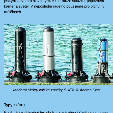
jeskyni láhve pro hlavní tým. Skútr může sloužit k připevnění
kamer a světel. V neposlední řadě ho použijeme pro blbnutí v
mělčinách.
Moderní skútry italské značky SUEX. © Andrea Kiss
Typy skútru
Používá se výhradně typ skútru, který přední částí (angl. nose)