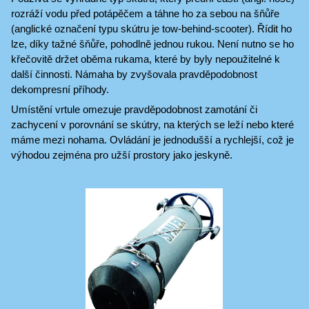
rozráží vodu před potápěčem a táhne ho za sebou na šňůře
(anglické označení typu skútru je tow-behind-scooter). Řídit ho
lze, díky tažné šňůře, pohodlně jednou rukou. Není nutno se ho
křečovitě držet oběma rukama, které by byly nepoužitelné k
další činnosti. Námaha by zvyšovala pravděpodobnost
dekompresní příhody.
Umístění vrtule omezuje pravděpodobnost zamotání či
zachycení v porovnání se skútry, na kterých se leží nebo které
máme mezi nohama. Ovládání je jednodušší a rychlejší, což je
výhodou zejména pro užší prostory jako jeskyně.