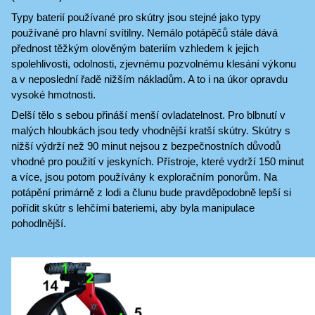
Typy baterií používané pro skútry jsou stejné jako typy
používané pro hlavní svítilny. Nemálo potápěčů stále dává
přednost těžkým olověným bateriím vzhledem k jejich
spolehlivosti, odolnosti, zjevnému pozvolnému klesání výkonu
a v neposlední řadě nižším nákladům. A to i na úkor opravdu
vysoké hmotnosti.
Delší tělo s sebou přináší menší ovladatelnost. Pro blbnutí v
malých hloubkách jsou tedy vhodnější kratší skútry. Skútry s
nižší výdrží než 90 minut nejsou z bezpečnostních důvodů
vhodné pro použití v jeskyních. Přístroje, které vydrží 150 minut
a více, jsou potom používány k exploračním ponorům. Na
potápění primárně z lodi a člunu bude pravděpodobně lepší si
pořídit skútr s lehčími bateriemi, aby byla manipulace
pohodlnější.