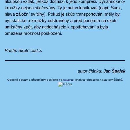
hloubkou vztlak, jelikož dochází k jeho kompresi. Dynamické o-
kroužky nejsou stlačovány. Ty je nutno lubrikovat (např. Suex,
hlava záložní svítilny). Pokud je skútr transportován, měly by
být statické o-kroužky odstraněny a před ponorem na skútr
umístěny zpět, aby nedocházelo k opotřebování a byla
omezena možnost poškození.
Příště: Skútr část 2.
autor článku:
Jan Špalek
Obecné dotazy a připomínky posílejte na
spravce
, jinak se obracejte na autory článků.