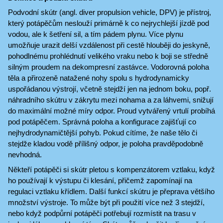
Podvodní skútr (angl. diver propulsion vehicle, DPV) je přístroj,
který potápěčům neslouží primárně k co nejrychlejší jízdě pod
vodou, ale k šetření sil, a tím pádem plynu. Více plynu
umožňuje urazit delší vzdálenost při cestě hlouběji do jeskyně,
pohodlnému prohlédnutí velikého vraku nebo k boji se středně
silným proudem na dekompresní zastávce. Vodorovná poloha
těla a přirozeně natažené nohy spolu s hydrodynamicky
uspořádanou výstrojí, včetně stejdží jen na jednom boku, popř.
náhradního skútru v zákrytu mezi nohama a za láhvemi, snižují
do maximální možné míry odpor. Proud vytvářený vrtulí probíhá
pod potápěčem. Správná poloha a konfigurace zajišťují co
nejhydrodynamičtější pohyb. Pokud cítíme, že naše tělo či
stejdže kladou vodě přílišný odpor, je poloha pravděpodobně
nevhodná.
Někteří potápěči si skútr pletou s kompenzátorem vztlaku, když
ho používají k výstupu či klesání, přičemž zapomínají na
regulaci vztlaku křídlem. Další funkcí skútru je přeprava většího
množství výstroje. To může být při použití více než 3 stejdží,
nebo když podpůrní potápěči potřebují rozmístit na trasu v