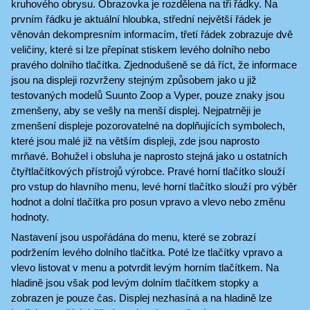
kruhového obrysu. Obrazovka je rozdělena na tři řádky. Na
prvním řádku je aktuální hloubka, střední největší řádek je
věnován dekompresním informacím, třetí řádek zobrazuje dvě
veličiny, které si lze přepínat stiskem levého dolního nebo
pravého dolního tlačítka. Zjednodušeně se dá říct, že informace
jsou na displeji rozvrženy stejným způsobem jako u již
testovaných modelů Suunto Zoop a Vyper, pouze znaky jsou
zmenšeny, aby se vešly na menší displej. Nejpatrněji je
zmenšení displeje pozorovatelné na doplňujících symbolech,
které jsou malé již na větším displeji, zde jsou naprosto
mrňavé. Bohužel i obsluha je naprosto stejná jako u ostatních
čtyřtlačítkových přístrojů výrobce. Pravé horní tlačítko slouží
pro vstup do hlavního menu, levé horní tlačítko slouží pro výběr
hodnot a dolní tlačítka pro posun vpravo a vlevo nebo změnu
hodnoty.
Nastavení jsou uspořádána do menu, které se zobrazí
podržením levého dolního tlačítka. Poté lze tlačítky vpravo a
vlevo listovat v menu a potvrdit levým horním tlačítkem. Na
hladině jsou však pod levým dolním tlačítkem stopky a
zobrazen je pouze čas. Displej nezhasíná a na hladině lze