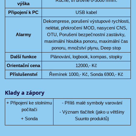
Ručně, tři úrovně 0-3000 mnm.
výška
Připojení k PC
USB kabel
Dekomprese, porušení výstupové rychlosti,
nelétat, překročení MOD, nasycení CNS,
Alarmy
OTU, Porušení bezpečnostní zastávky,
maximální hloubka ponoru, maximální čas
ponoru, množství plynu, Deep stop
Další funkce
Plánování, logbook, kompas, stopky
Orientační cena
12000,- Kč
Příslušenství
Řemínek 1000,- Kč, Sonda 6900,- Kč
Klady a zápory
+ Připojení ke stolnímu
- Příliš malé symboly varování
počítači
- Význam tlačítek (jako u většiny
+ Sonda
Suunto produktů)