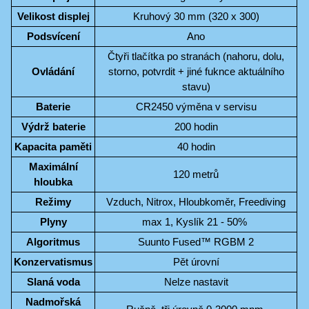
Velikost displej
Kruhový 30 mm (320 x 300)
Podsvícení
Ano
Čtyři tlačítka po stranách (nahoru, dolu,
Ovládání
storno, potvrdit + jiné fuknce aktuálního
stavu)
Baterie
CR2450 výměna v servisu
Výdrž baterie
200 hodin
Kapacita paměti
40 hodin
Maximální
120 metrů
hloubka
Režimy
Vzduch, Nitrox, Hloubkoměr, Freediving
Plyny
max 1, Kyslík 21 - 50%
Algoritmus
Suunto Fused™ RGBM 2
Konzervatismus
Pět úrovní
Slaná voda
Nelze nastavit
Nadmořská