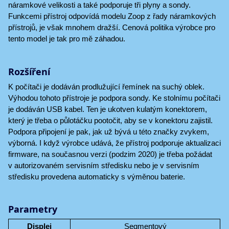
náramkové velikosti a také podporuje tři plyny a sondy.
Funkcemi přístroj odpovídá modelu Zoop z řady náramkových
přístrojů, je však mnohem dražší. Cenová politika výrobce pro
tento model je tak pro mě záhadou.
Rozšíření
K počítači je dodáván prodlužující řemínek na suchý oblek.
Výhodou tohoto přístroje je podpora sondy. Ke stolnímu počítači
je dodáván USB kabel. Ten je ukotven kulatým konektorem,
který je třeba o půlotáčku pootočit, aby se v konektoru zajistil.
Podpora připojení je pak, jak už bývá u této značky zvykem,
výborná. I když výrobce udává, že přístroj podporuje aktualizaci
firmware, na současnou verzi (podzim 2020) je třeba požádat
v autorizovaném servisním středisku nebo je v servisním
středisku provedena automaticky s výměnou baterie.
Parametry
Displej
Segmentový