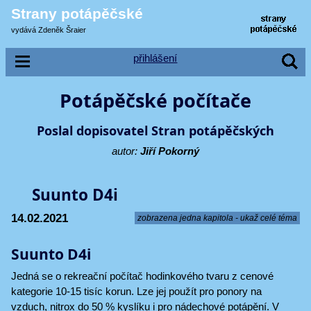
Strany potápěčské
vydává Zdeněk Šraier
přihlášení
Potápěčské počítače
Poslal dopisovatel Stran potápěčských
autor:
Jiří Pokorný
Suunto D4i
14.02.2021
zobrazena jedna kapitola - ukaž celé téma
Suunto D4i
Jedná se o rekreační počítač hodinkového tvaru z cenové
kategorie 10-15 tisíc korun. Lze jej použít pro ponory na
vzduch, nitrox do 50 % kyslíku i pro nádechové potápění. V