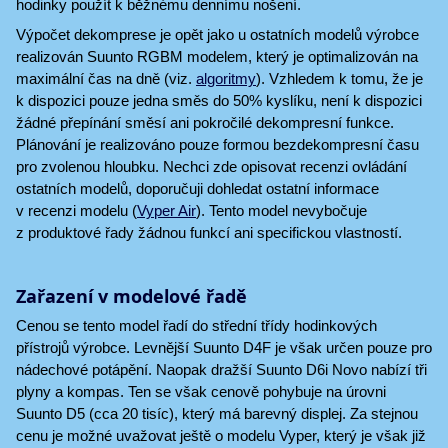
hodinky použít k běžnému dennímu nošení.
Výpočet dekomprese je opět jako u ostatních modelů výrobce
realizován Suunto RGBM modelem, který je optimalizován na
maximální čas na dně (viz.
algoritmy
). Vzhledem k tomu, že je
k dispozici pouze jedna směs do 50% kyslíku, není k dispozici
žádné přepínání směsí ani pokročilé dekompresní funkce.
Plánování je realizováno pouze formou bezdekompresní času
pro zvolenou hloubku. Nechci zde opisovat recenzi ovládání
ostatních modelů, doporučuji dohledat ostatní informace
v recenzi modelu (
Vyper Air
). Tento model nevybočuje
z produktové řady žádnou funkcí ani specifickou vlastností.
Zařazení v modelové řadě
Cenou se tento model řadí do střední třídy hodinkových
přístrojů výrobce. Levnější Suunto D4F je však určen pouze pro
nádechové potápění. Naopak dražší Suunto D6i Novo nabízí tři
plyny a kompas. Ten se však cenově pohybuje na úrovni
Suunto D5 (cca 20 tisíc), který má barevný displej. Za stejnou
cenu je možné uvažovat ještě o modelu Vyper, který je však již