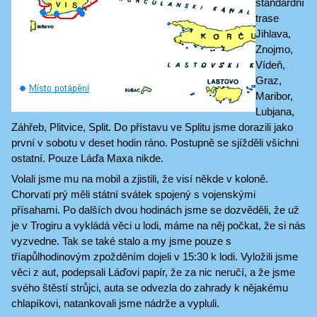
standardní
trase
Jihlava,
Znojmo,
Vídeň,
Graz,
Maribor,
Lubjana,
Záhřeb, Plitvice, Split. Do přístavu ve Splitu jsme dorazili jako
první v sobotu v deset hodin ráno. Postupně se sjížděli všichni
ostatní. Pouze Láďa Maxa nikde.
Volali jsme mu na mobil a zjistili, že visí někde v koloně.
Chorvati prý měli státní svátek spojený s vojenskými
přísahami. Po dalších dvou hodinách jsme se dozvěděli, že už
je v Trogiru a vykládá věci u lodi, máme na něj počkat, že si nás
vyzvedne. Tak se také stalo a my jsme pouze s
tříapůlhodinovým zpožděním dojeli v 15:30 k lodi. Vyložili jsme
věci z aut, podepsali Láďovi papír, že za nic neručí, a že jsme
svého štěstí strůjci, auta se odvezla do zahrady k nějakému
chlapíkovi, natankovali jsme nádrže a vypluli.