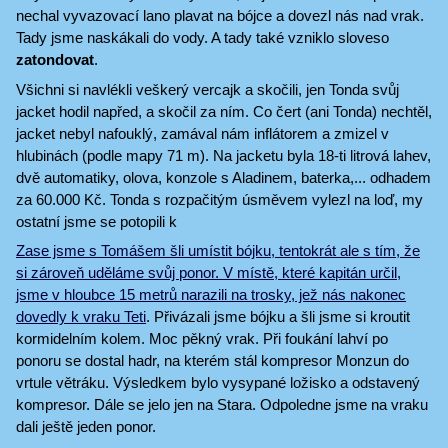
nechal vyvazovací lano plavat na bójce a dovezl nás nad vrak.
Tady jsme naskákali do vody. A tady také vzniklo sloveso
zatondovat
.
Všichni si navlékli veškerý vercajk a skočili, jen Tonda svůj
jacket hodil napřed, a skočil za ním. Co čert (ani Tonda) nechtěl,
jacket nebyl nafouklý, zamával nám inflátorem a zmizel v
hlubinách (podle mapy 71 m). Na jacketu byla 18-ti litrová lahev,
dvě automatiky, olova, konzole s Aladinem, baterka,... odhadem
za 60.000 Kč. Tonda s rozpačitým úsměvem vylezl na loď, my
ostatní jsme se potopili k
Zase jsme s Tomášem šli umístit bójku, tentokrát ale s tím, že
si zároveň uděláme svůj ponor. V místě, které kapitán určil,
jsme v hloubce 15 metrů narazili na trosky, jež nás nakonec
dovedly k
vraku Teti
. Přivázali jsme bójku a šli jsme si kroutit
kormidelním kolem. Moc pěkný vrak. Při foukání lahví po
ponoru se dostal hadr, na kterém stál kompresor Monzun do
vrtule větráku. Výsledkem bylo vysypané ložisko a odstavený
kompresor. Dále se jelo jen na Stara. Odpoledne jsme na vraku
dali ještě jeden ponor.