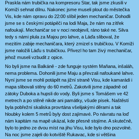
Praskla nám trubička na kompresoru Star, tak jsme zkusili v
Komiži sehnat dílnu. Nakonec jsme museli plout do městečka
Vis, kde nám opravu do 22:00 slíbil jeden mechaničar. Dohodli
jsme se s českými potápěči na lodi Maja, že nám na zítřek
nafoukají. Mechaničar se v noci neobjevil, ráno také ne. Silva
tedy s námi plula za Majou pro lahve, a Láďa sliboval, že
mezitím zabije mechaničara, který zmizel s trubičkou. V Komiži
jsme naložili Láďu s trubičkou. Přivezl ho tam živý mechaničar,
jehož museli vzbudit z opice.
No byli jsme na Balkáně - zde funguje systém Maňana, inšaláh,
nema problema. Dohonili jsme Maju a převzali nafoukané lahve.
Nyní jsme se mohli potápět na jižní straně Visu, kde kamarádi i
mapa slibovali stěny do 60 metrů. Zakotvili jsme západně od
zátoky Duboka a hupsli do vody. Byli jsme s Tomášem ve 42
metrech a po stěně nikde ani památky, všude písek. Naštěstí
byla pobřežní skaliska provrtána všelijakými děrami a tak
hloubky kolem 5 metrů byly dost zajímavé. Po návratu na loď
nám kapitám na mapě ukázal, kde přesně stojíme. A skutečně,
bylo to jedno ze dvou míst na jihu Visu, kde bylo dno pozvolné.
Na noc jsme zajeli do kotviště Rukavac, kde si většina