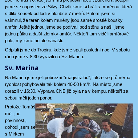
jsme se naposled ze Silvy. Chvíli jsme si hráli s murénou, která
sídlila kousek od lodi v hloubce 7 metrů. Přitom jsem si
všimnul, že terén kolem murény jsou samé srostlé kousky
amfór. Ještě jednou jsme se podívali pod stěnu a našli jsme
jednu půlku a další zlomky amfór. Někteří tam viděli amfórové
pole, my jsme ho ale nanašli.
Odpluli jsme do Trogiru, kde jsme spali poslední noc. V sobotu
ráno jsme v 8:30 vyrazili na Sv. Marinu.
Sv. Marina
Na Marinu jsme jeli pobřežní "magistrálou", takže se průměrná
rychlost pohybovala tak kolem 40-50 km/h. Na místo jsme
dorazili v 16:30. Výprava ČNB již byla na v kempu, někteří za
sebou měli jeden ponor.
Protože Tomáš
měl jiné
povinnosti,
dohodl jsem se
s Mirkem