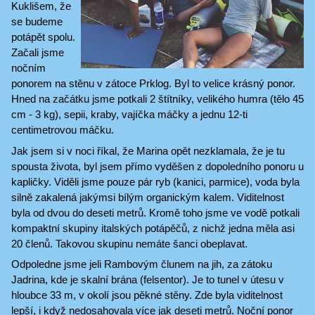
Kuklišem, že
se budeme
potápět spolu.
Začali jsme
nočním
ponorem na stěnu v zátoce Prklog. Byl to velice krásný ponor.
Hned na začátku jsme potkali 2 štítníky, velikého humra (tělo 45
cm - 3 kg), sepii, kraby, vajíčka máčky a jednu 12-ti
centimetrovou máčku.
Jak jsem si v noci říkal, že Marina opět nezklamala, že je tu
spousta života, byl jsem přímo vyděšen z dopoledního ponoru u
kapličky. Viděli jsme pouze pár ryb (kanici, parmice), voda byla
silně zakalená jakýmsi bílým organickým kalem. Viditelnost
byla od dvou do deseti metrů. Kromě toho jsme ve vodě potkali
kompaktní skupiny italských potápěčů, z nichž jedna měla asi
20 členů. Takovou skupinu nemáte šanci obeplavat.
Odpoledne jsme jeli Rambovým člunem na jih, za zátoku
Jadrina, kde je skalní brána (felsentor). Je to tunel v útesu v
hloubce 33 m, v okolí jsou pěkné stěny. Zde byla viditelnost
lepší, i když nedosahovala více jak deseti metrů. Noční ponor