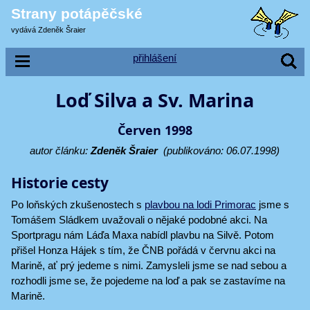
Strany potápěčské
vydává Zdeněk Šraier
přihlášení
Loď Silva a Sv. Marina
Červen 1998
autor článku:
Zdeněk Šraier
(publikováno: 06.07.1998)
Historie cesty
Po loňských zkušenostech s
plavbou na lodi Primorac
jsme s
Tomášem Sládkem uvažovali o nějaké podobné akci. Na
Sportpragu nám Láďa Maxa nabídl plavbu na Silvě. Potom
přišel Honza Hájek s tím, že ČNB pořádá v červnu akci na
Marině, ať prý jedeme s nimi. Zamysleli jsme se nad sebou a
rozhodli jsme se, že pojedeme na loď a pak se zastavíme na
Marině.