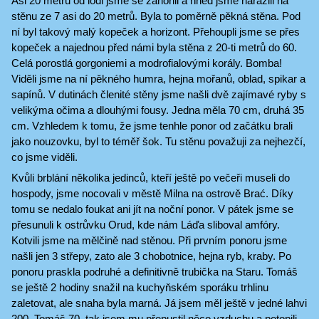
Asi 20 metrů od lodi jsme se zanořili a hned jsme narazili na
stěnu ze 7 asi do 20 metrů. Byla to poměrně pěkná stěna. Pod
ní byl takový malý kopeček a horizont. Přehoupli jsme se přes
kopeček a najednou před námi byla stěna z 20-ti metrů do 60.
Celá porostlá gorgoniemi a modrofialovými korály. Bomba!
Viděli jsme na ní pěkného humra, hejna mořanů, oblad, spikar a
sapínů. V dutinách členité stěny jsme našli dvě zajímavé ryby s
velikýma očima a dlouhými fousy. Jedna měla 70 cm, druhá 35
cm. Vzhledem k tomu, že jsme tenhle ponor od začátku brali
jako nouzovku, byl to téměř šok. Tu stěnu považuji za nejhezčí,
co jsme viděli.
Kvůli brblání několika jedinců, kteří ještě po večeři museli do
hospody, jsme nocovali v městě Milna na ostrově Brać. Díky
tomu se nedalo foukat ani jít na noční ponor. V pátek jsme se
přesunuli k ostrůvku Orud, kde nám Láďa sliboval amfóry.
Kotvili jsme na mělčině nad stěnou. Při prvním ponoru jsme
našli jen 3 střepy, zato ale 3 chobotnice, hejna ryb, kraby. Po
ponoru praskla podruhé a definitivně trubička na Staru. Tomáš
se ještě 2 hodiny snažil na kuchyňském sporáku trhlinu
zaletovat, ale snaha byla marná. Já jsem měl ještě v jedné lahvi
200, Tomáš 70, tak jsem mu přepustil něco vzduchu a potopili