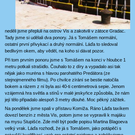
neděli jsme přepluli na ostrov Vis a zakotvili v zátoce Gradac.
Tady jsme si udělali dva ponory. Já s Tomášem normální,
ostatní první přivykací a druhý normální. Láďa to sledoval
bedlivým okem, aby věděl, na koho si dávat pozor.
Při tom prvním ponoru jsme s Tomášem na konci v hloubce 1
metru potkali strašidlo. Čouhalo to z díry a vypadalo asi tak
nějak jako muréna s hlavou parohatého Predátora (ze
stejnojmenného filmu). Po chvilce zírání se bestie natočila
bokem a rázem z ní byla asi 40-ti centimetrová sepie. Jenom
vzájemná hra světla a stínů v malé jeskyňce způsobila, že nám
její tělo připadalo alespoň 3 metry dlouhé. Moc pěkný zážitek.
Na pondělek jsme spali v přístavu Komiža. Ráno Láďa taxíkem
dovezl benzín z města Vis, potom jsme se vypravili k majáku
na mysu Stupišće. Zde měl být podle popisu Martina Blagoeva
velký vrak. Láďa rozhodl, že já s Tomášem, jako potápěči s
nejvyšší kvalifikací, vrak pro ostatní najdeme a zabójkujeme.