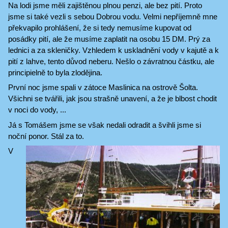
Na lodi jsme měli zajištěnou plnou penzi, ale bez pití. Proto
jsme si také vezli s sebou Dobrou vodu. Velmi nepříjemně mne
překvapilo prohlášení, že si tedy nemusíme kupovat od
posádky pití, ale že musíme zaplatit na osobu 15 DM. Prý za
lednici a za skleničky. Vzhledem k uskladnění vody v kajutě a k
pití z lahve, tento důvod neberu. Nešlo o závratnou částku, ale
principielně to byla zlodějina.
První noc jsme spali v zátoce Maslinica na ostrově Šolta.
Všichni se tvářili, jak jsou strašně unavení, a že je blbost chodit
v noci do vody, ...
Já s Tomášem jsme se však nedali odradit a švihli jsme si
noční ponor. Stál za to.
V