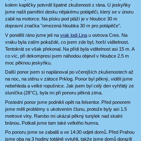
kolem kapličky potvrdil špatné zkušenosti z rána. U jeskyňky
jsme našli pamětní desku nějakému potápěči, který se v únoru
zabil na motorce. Na písku pod pláží je v hloubce 30 m
dopravní značka "omezená hloubka 30 m pro potápěče".
V pondělí ráno jsme jeli na
vrak lodi Lina
u ostrova Cres. Na
vraku byla zatím pokaždé, co jsem zde byl, horší viditelnost.
Tentokrát se však překonal. Na přídi byla viditelnost asi 15 m. A
co víc, při dekompresi jsem náhodou objevil v hloubce 2.5 m
moc pěknou jeskyňku.
Další ponor jsem si naplánoval po včerejších zkušenostech až
na noc, na stěnu v zátoce Prklog. Ponor byl pěkný, viděli jsme
nebehleda a velké ropušnice. Jak jsem byl celý den vyhřátý ze
sluníčka (28°C), byla mi při ponoru pěkná zima.
Poslední ponor jsme podnikli opět na felsentor. Před ponorem
jsme měli problémy s ukotvením člunu, protože byly asi 1.5
metrové vlny. Rambo mi ukázal pěkný tunýlek nad skalní
bránou. Potkali jsme tam také velkého humra.
Po ponoru jsme se zabalili a ve 14:30 odjeli domů. Před Prahou
jsme oba na 3 hodiny totálně vytuhli, takže jsme domů dorazili