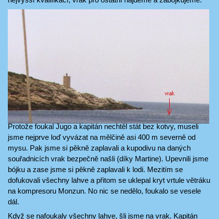
Protože foukal Jugo a kapitán nechtěl stát bez kotvy, museli
jsme nejprve loď vyvázat na mělčině asi 400 m severně od
mysu. Pak jsme si pěkně zaplavali a kupodivu na daných
souřadnicích vrak bezpečně našli (díky Martine). Upevnili jsme
bójku a zase jsme si pěkně zaplavali k lodi. Mezitím se
dofukovali všechny lahve a přitom se uklepal kryt vrtule větráku
na kompresoru Monzun. No nic se nedělo, foukalo se vesele
dál.
Když se nafoukaly všechny lahve, šli jsme na vrak. Kapitán