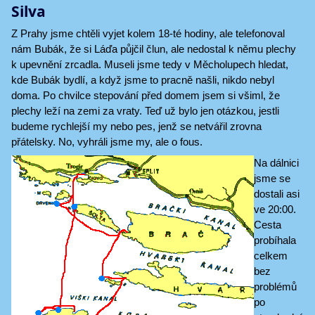
Silva
Z Prahy jsme chtěli vyjet kolem 18-té hodiny, ale telefonoval
nám Bubák, že si Láďa půjčil člun, ale nedostal k němu plechy
k upevnění zrcadla. Museli jsme tedy v Měcholupech hledat,
kde Bubák bydlí, a když jsme to pracně našli, nikdo nebyl
doma. Po chvilce stepování před domem jsem si všiml, že
plechy leží na zemi za vraty. Teď už bylo jen otázkou, jestli
budeme rychlejší my nebo pes, jenž se netvářil zrovna
přátelsky. No, vyhráli jsme my, ale o fous.
Na dálnici
jsme se
dostali asi
ve 20:00.
Cesta
probíhala
celkem
bez
problémů
po