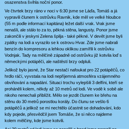
osazenstva švihla noční ponor.
Ve čtvrtek brzy ráno v noci v 6:30 jsme se Láďa, Tomáš a já
vypravili člunem k ostrůvku Ravnik, kde měl ve velké hloubce
(55 m podle informací kapitána) ležet další vrak. Vrak jsme
nenašli, ale stálo to za to, pěkná stěna, langusty. Ponor jsme
zakončili v jeskyni Zelena špilja - také pěkné. V devět jsme byli
zpátky na lodi a vyrazilo se k ostrovu Hvar. Zde jsme nabrali
benzín do kompresoru a lehkou oklikou zamířili k ostrůvku
Vodnjak. Tady na mělčině západně od ostrůvku již kotvila loď s
německými potápěči, ale naštěstí brzy odpluli.
Jelikož bylo jasné, že Star nestačí nafoukat pro 22 potápěčů, co
hrdlo ráčí, vyvstala na lodi nepříjemná atmosféra vzájemného
obviňování a napadání. Situaci trochu vylepšili 3 delfíni, kteří se
proháněli kolem, někdy až 10 metrů od lodi. Ve vodě k sobě ale
nikoho nenechali přiblížit. Mělo se jezdit člunem ke břehu na
stěnu do 30 metrů porostlou korály. Do člunu se vešlo 6
potápěčů a jelikož se mi nechtělo účastnit se dohadování, kdo
kdy pojede, přesvědčil jsem Tomáše, že si něco najdeme
kolem mělčiny, kde jsme kotvili.