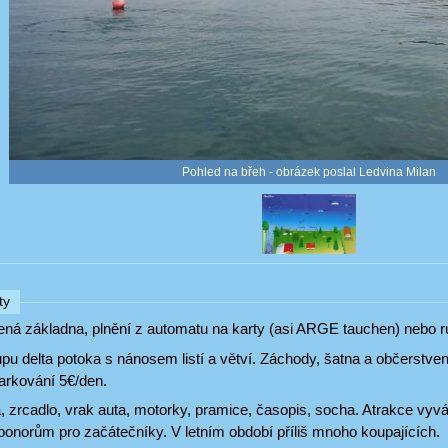
Pohled na břeh - obrázek poslal Ledvina Milan
ty
ná základna, plnění z automatu na karty (asi ARGE tauchen) nebo ru
pu delta potoka s nánosem listí a větví. Záchody, šatna a občerstven
arkování 5€/den.
, zrcadlo, vrak auta, motorky, pramice, časopis, socha. Atrakce vyv
onorům pro začátečníky. V letním období příliš mnoho koupajících.