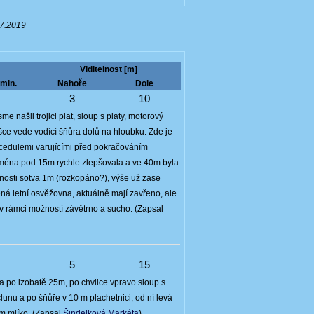
07.2019
Viditelnost [m]
min.
Nahoře
Dole
5
3
10
e našli trojici plat, sloup s platy, motorový
ýšce vede vodící šňůra dolů na hloubku. Zde je
 cedulemi varujícími před pokračováním
zajména pod 15m rychle zlepšovala a ve 40m byla
lnosti sotva 1m (rozkopáno?), výše už zase
á letní osvěžovna, aktuálně mají zavřeno, ale
 v rámci možností závětrno a sucho. (Zapsal
8
5
15
a po izobatě 25m, po chvilce vpravo sloup s
lunu a po šňůře v 10 m plachetnici, od ní levá
m mlíko. (Zapsal
Šindelková Markéta
)