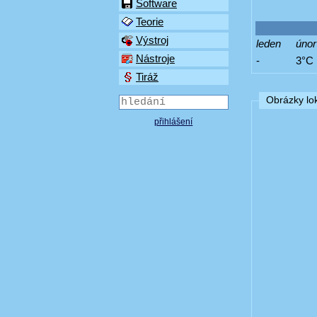
Software
Teorie
Výstroj
leden
únor
Nástroje
-
3°C
Tiráž
Obrázky lok
přihlášení