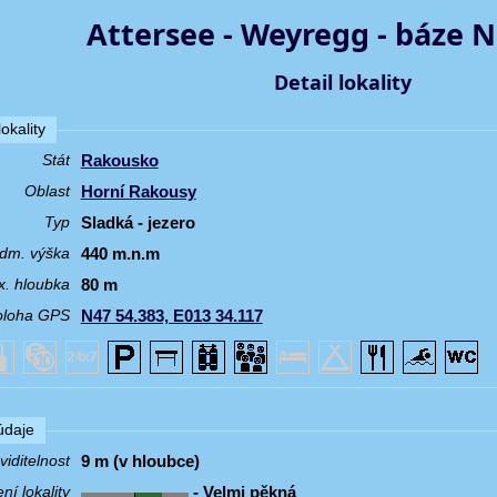
Attersee - Weyregg - báze N
Detail lokality
okality
Rakousko
Stát
Horní Rakousy
Oblast
Sladká - jezero
Typ
440 m.n.m
dm. výška
80 m
. hloubka
N47 54.383, E013 34.117
oloha GPS
 údaje
9 m (v hloubce)
iditelnost
- Velmi pěkná
í lokality