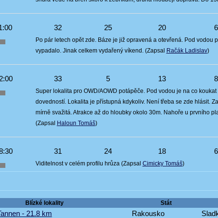
1:00
32
25
20
Po pár letech opět zde. Báze je již opravená a otevřená. Pod vodou pár
vypadalo. Jinak celkem vydařený víkend. (Zapsal
Račák Ladislav
)
2:00
33
5
13
Super lokalita pro OWD/AOWD potápěče. Pod vodou je na co koukat a 
dovedností. Lokalita je přístupná kdykoliv. Není třeba se zde hlásit. 
mírně svažitá. Atrakce až do hloubky okolo 30m. Nahoře u prvního pla
(Zapsal
Haloun Tomáš
)
8:30
31
24
18
Viditelnost v celém profilu hrůza (Zapsal
Cimicky Tomáš
)
Blízké lokality
Stát
 Tannen - 21.8 km
Rakousko
Sladk