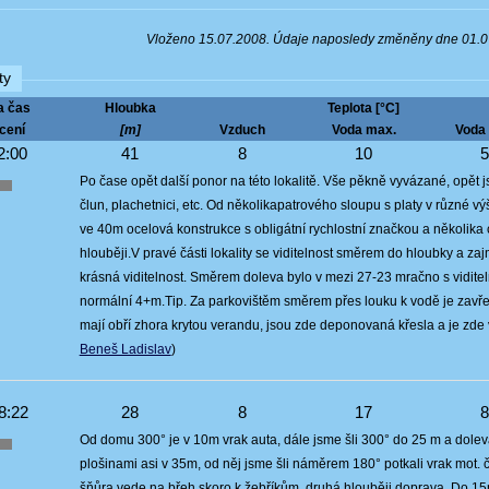
Vloženo 15.07.2008. Údaje naposledy změněny dne 01.
ty
a čas
Hloubka
Teplota [°C]
cení
[m]
Vzduch
Voda max.
Voda 
2:00
41
8
10
Po čase opět další ponor na této lokalitě. Vše pěkně vyvázané, opět jsm
člun, plachetnici, etc. Od několikapatrového sloupu s platy v různé v
ve 40m ocelová konstrukce s obligátní rychlostní značkou a několika
hlouběji.V pravé části lokality se viditelnost směrem do hloubky a 
krásná viditelnost. Směrem doleva bylo v mezi 27-23 mračno s vidite
normální 4+m.Tip. Za parkovištěm směrem přes louku k vodě je zavřen
mají obří zhora krytou verandu, jsou zde deponovaná křesla a je zde
Beneš Ladislav
)
8:22
28
8
17
Od domu 300° je v 10m vrak auta, dále jsme šli 300° do 25 m a dolev
plošinami asi v 35m, od něj jsme šli náměrem 180° potkali vrak mot. č
šňůra vede na břeh skoro k žebříkům, druhá hlouběji doprava. Do 15