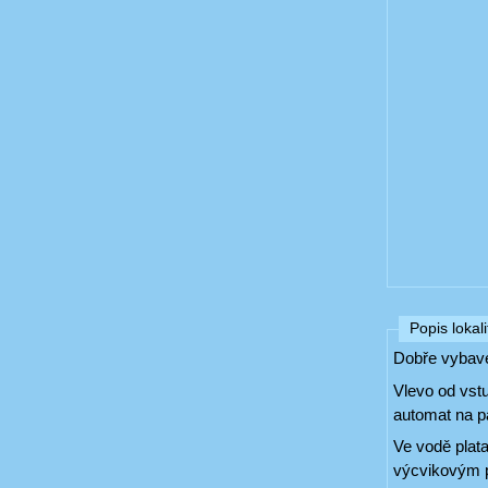
Popis lokali
Dobře vybave
Vlevo od vstu
automat na p
Ve vodě plata
výcvikovým p