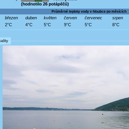
(hodnotilo 26 potápěčů)
Průměrné teploty vody v hloubce po měsících
březen
duben
květen
červen
červenec
srpen
2°C
4°C
5°C
9°C
5°C
8°C
ality