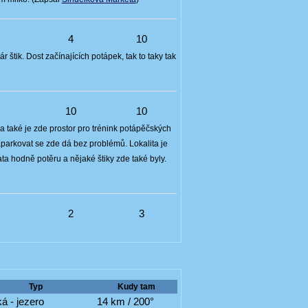
6
4
10
 štik. Dost začínajících potápek, tak to taky tak
8
10
10
také je zde prostor pro trénink potápěčských
Zaparkovat se zde dá bez problémů. Lokalita je
ta hodně potěru a nějaké štiky zde také byly.
6
2
3
Typ
Kudy tam
á - jezero
14 km / 200°