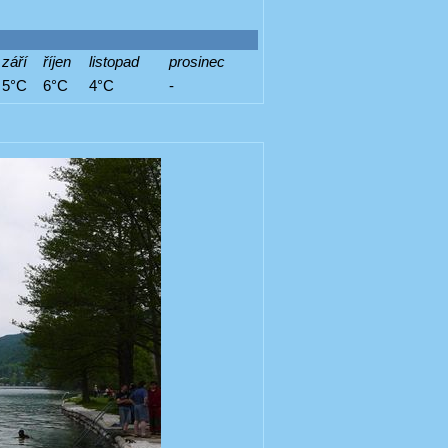
září
říjen
listopad
prosinec
5°C
6°C
4°C
-