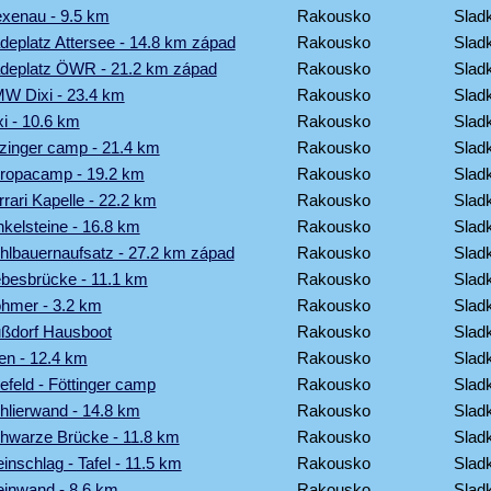
lexenau - 9.5 km
Rakousko
Sladk
adeplatz Attersee - 14.8 km západ
Rakousko
Sladk
adeplatz ÖWR - 21.2 km západ
Rakousko
Sladk
MW Dixi - 23.4 km
Rakousko
Sladk
xi - 10.6 km
Rakousko
Sladk
tzinger camp - 21.4 km
Rakousko
Sladk
uropacamp - 19.2 km
Rakousko
Sladk
rrari Kapelle - 22.2 km
Rakousko
Sladk
nkelsteine - 16.8 km
Rakousko
Sladk
ohlbauernaufsatz - 27.2 km západ
Rakousko
Sladk
iebesbrücke - 11.1 km
Rakousko
Sladk
öhmer - 3.2 km
Rakousko
Sladk
ußdorf Hausboot
Rakousko
Sladk
en - 12.4 km
Rakousko
Sladk
efeld - Föttinger camp
Rakousko
Sladk
chlierwand - 14.8 km
Rakousko
Sladk
chwarze Brücke - 11.8 km
Rakousko
Sladk
einschlag - Tafel - 11.5 km
Rakousko
Sladk
teinwand - 8.6 km
Rakousko
Sladk