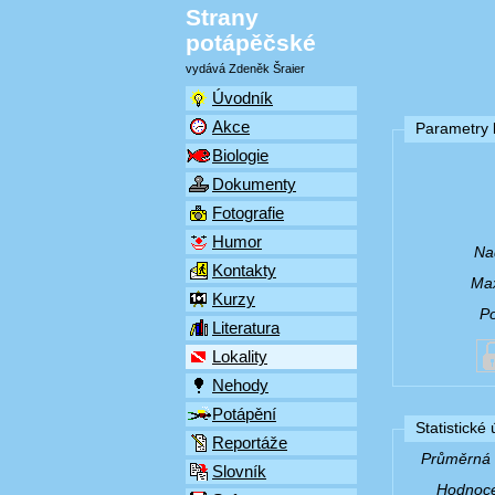
Strany
potápěčské
vydává Zdeněk Šraier
Úvodník
Akce
Parametry l
Biologie
Dokumenty
Fotografie
Humor
Na
Kontakty
Max
Kurzy
P
Literatura
Lokality
Nehody
Potápění
Statistické
Reportáže
Průměrná v
Slovník
Hodnocen