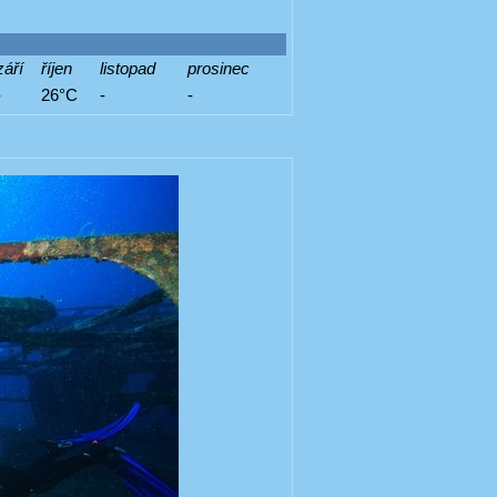
září
říjen
listopad
prosinec
-
26°C
-
-