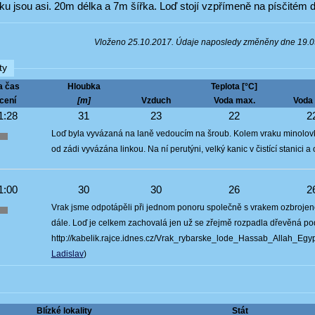
u jsou asi. 20m délka a 7m šířka. Loď stojí vzpřímeně na písčitém 
Vloženo 25.10.2017. Údaje naposledy změněny dne 19.
ty
a čas
Hloubka
Teplota [°C]
cení
[m]
Vzduch
Voda max.
Voda 
1:28
31
23
22
2
Loď byla vyvázaná na laně vedoucím na šroub. Kolem vraku minolovky 
od zádi vyvázána linkou. Na ní perutýni, velký kanic v čistící stanici a
1:00
30
30
26
2
Vrak jsme odpotápěli při jednom ponoru společně s vrakem ozbrojené
dále. Loď je celkem zachovalá jen už se zřejmě rozpadla dřevěná pod
http://kabelik.rajce.idnes.cz/Vrak_rybarske_lode_Hassab_Allah_Eg
Ladislav
)
Blízké lokality
Stát