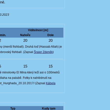
dně.
03.2023
Viditelnost [m]
min.
Nahoře
Dole
2
20
20
(menší fishball). Druhá loď (Hassab Allah) je
 obrovský fishball. (Zapsal
Šraier Zdeněk
)
6
15
15
 minolovky El Mina který leží asi o 100metrů
laha na palubě. Fotky k nahlédnutí na:
ypt_Hurghada_20.10.2017/ (Zapsal
Kábela
Typ
Kudy tam