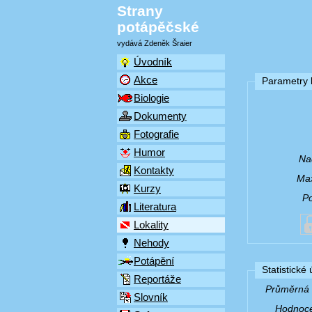
Strany
potápěčské
vydává Zdeněk Šraier
Úvodník
Akce
Parametry l
Biologie
Dokumenty
Fotografie
Humor
Na
Kontakty
Max
Kurzy
P
Literatura
Lokality
Nehody
Potápění
Statistické
Reportáže
Průměrná v
Slovník
Hodnocen