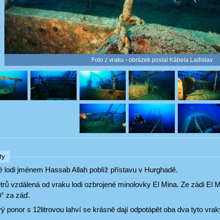
Foto z vraku - obrázek poslal Kábela Ladislav
ty
é lodi jménem Hassab Allah poblíž přístavu v Hurghadě.
trů vzdálená od vraku lodi ozbrojené minolovky El Mina. Ze zádi El 
0° za záď.
 ponor s 12litrovou lahví se krásně dají odpotápět oba dva tyto vrak