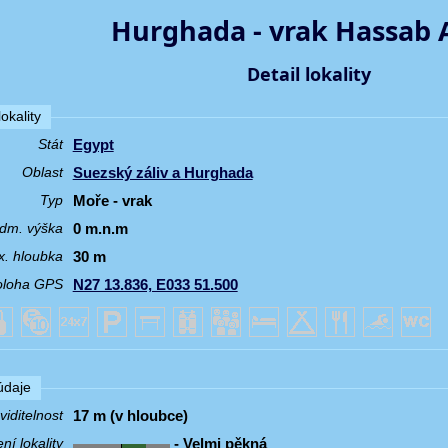
Hurghada - vrak Hassab 
Detail lokality
okality
Egypt
Stát
Suezský záliv a Hurghada
Oblast
Moře - vrak
Typ
0 m.n.m
dm. výška
30 m
. hloubka
N27 13.836, E033 51.500
oloha GPS
 údaje
17 m (v hloubce)
iditelnost
- Velmi pěkná
í lokality