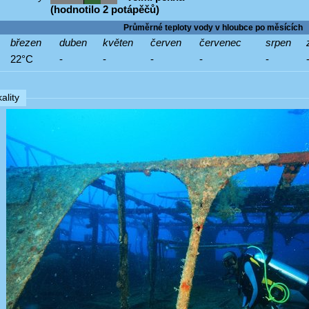
(hodnotilo 2 potápěčů)
Průměrné teploty vody v hloubce po měsících
březen
duben
květen
červen
červenec
srpen
22°C
-
-
-
-
-
ality