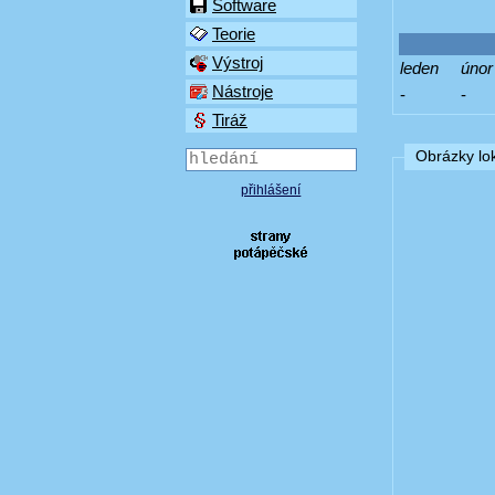
Software
Teorie
Výstroj
leden
únor
Nástroje
-
-
Tiráž
Obrázky lok
přihlášení