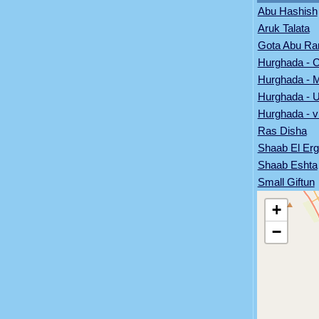
Abu Hashish
Aruk Talata
Gota Abu R
Hurghada - C
Hurghada - 
Hurghada -
Hurghada - v
Ras Disha
Shaab El Erg
Shaab Eshta
Small Giftun