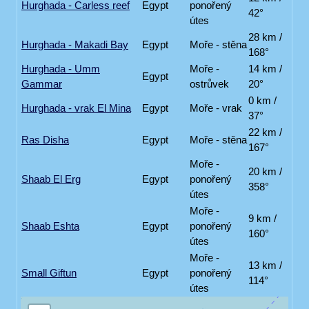
Hurghada - Carless reef
Egypt
ponořený
42°
útes
28 km /
Hurghada - Makadi Bay
Egypt
Moře - stěna
168°
Hurghada - Umm
Moře -
14 km /
Egypt
Gammar
ostrůvek
20°
0 km /
Hurghada - vrak El Mina
Egypt
Moře - vrak
37°
22 km /
Ras Disha
Egypt
Moře - stěna
167°
Moře -
20 km /
Shaab El Erg
Egypt
ponořený
358°
útes
Moře -
9 km /
Shaab Eshta
Egypt
ponořený
160°
útes
Moře -
13 km /
Small Giftun
Egypt
ponořený
114°
útes