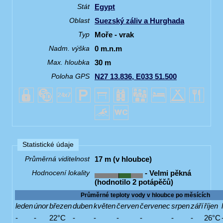
Egypt
Stát
Suezský záliv a Hurghada
Oblast
Moře - vrak
Typ
0 m.n.m
Nadm. výška
30 m
Max. hloubka
N27 13.836, E033 51.500
Poloha GPS
Statistické údaje
17 m (v hloubce)
Průměrná viditelnost
- Velmi pěkná
Hodnocení lokality
(hodnotilo 2 potápěčů)
Průměrné teploty vody v hloubce po měsících
leden
únor
březen
duben
květen
červen
červenec
srpen
září
říjen
-
-
22°C
-
-
-
-
-
-
26°C