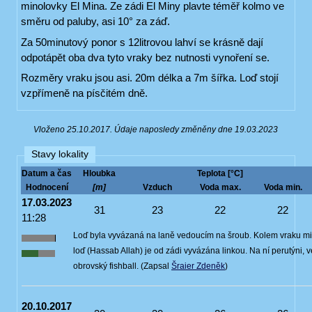
minolovky El Mina. Ze zádi El Miny plavte téměř kolmo ve
směru od paluby, asi 10° za záď.
Za 50minutový ponor s 12litrovou lahví se krásně dají
odpotápět oba dva tyto vraky bez nutnosti vynoření se.
Rozměry vraku jsou asi. 20m délka a 7m šířka. Loď stojí
vzpřímeně na písčitém dně.
Vloženo 25.10.2017. Údaje naposledy změněny dne 19.03.2023
Stavy lokality
Datum a čas
Hloubka
Teplota [°C]
Hodnocení
[m]
Vzduch
Voda max.
Voda min.
17.03.2023
31
23
22
22
11:28
Loď byla vyvázaná na laně vedoucím na šroub. Kolem vraku min
loď (Hassab Allah) je od zádi vyvázána linkou. Na ní perutýni, vel
obrovský fishball. (Zapsal
Šraier Zdeněk
)
20.10.2017