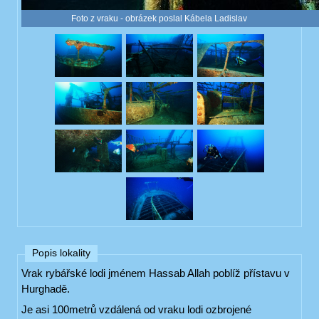
Foto z vraku - obrázek poslal Kábela Ladislav
Popis lokality
Vrak rybářské lodi jménem Hassab Allah poblíž přístavu v
Hurghadě.
Je asi 100metrů vzdálená od vraku lodi ozbrojené