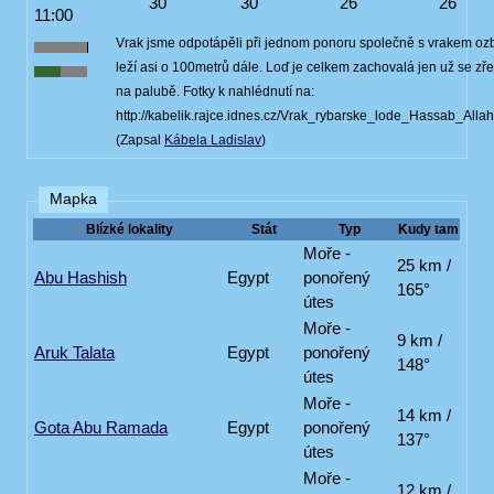
30
30
26
26
11:00
Vrak jsme odpotápěli při jednom ponoru společně s vrakem ozb
leží asi o 100metrů dále. Loď je celkem zachovalá jen už se z
na palubě. Fotky k nahlédnutí na:
http://kabelik.rajce.idnes.cz/Vrak_rybarske_lode_Hassab_Al
(Zapsal
Kábela Ladislav
)
Mapka
Blízké lokality
Stát
Typ
Kudy tam
Moře -
25 km /
Abu Hashish
Egypt
ponořený
165°
útes
Moře -
9 km /
Aruk Talata
Egypt
ponořený
148°
útes
Moře -
14 km /
Gota Abu Ramada
Egypt
ponořený
137°
útes
Moře -
12 km /