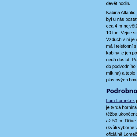
devět hodin.
Kabina Atlantic
byl u nás posta
cca 4 m největ
10 tun. Vejde 
Vzduch v ní j
má i telefonní 
kabiny je jen p
nedá dostat. P
do podvodního 
mikina) a tepl
plastových boxe
Podrobnos
Lom Lomeček
j
je tvrdá horni
těžba ukončena
až 50 m. Dříve
(kvůli výborné v
oficiálně Lome