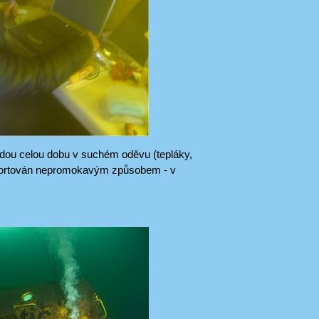
udou celou dobu v suchém oděvu (tepláky,
nsportován nepromokavým způsobem - v