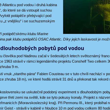
 Atlanticu pod vodou i druhá kabina
, do které se dá vstoupit suchou
/vyfotit potápěče přebývající pod
icu „z vnějšku“ i se suchuzemským
ří potápěčskému klubu Marine
na pak klubu potápěčů OSAC Atlantic. Díky jejich laskavosti je možno
e dlouhodobých pobytů pod vodou
u člověka pod hladinou začal v šedesátých letech světoznámý fra
ce 1963 strávil v rámci legendárního projektu Conshelf Two celkem
 zhruba 9 m.
í vnuk „starého pána“ Fabien Cousteau se v tuto chvíli nachází v p
bce zhruba 18 m), ve které hodlá strávit 31 dnů a překonat tak reko
oslovensku se uskutečnil podobný experiment s dlouhodobým pobyt
 teprve třetí zemi na světě, kde se tyto pokusy konaly. Projekt s ná
anicích (Moravskoslezský kraj). Při Permonu III., který probíhal na 
ír Geist - strávili v kabině v hloubce 10 m pod vodou celkem 80 ho