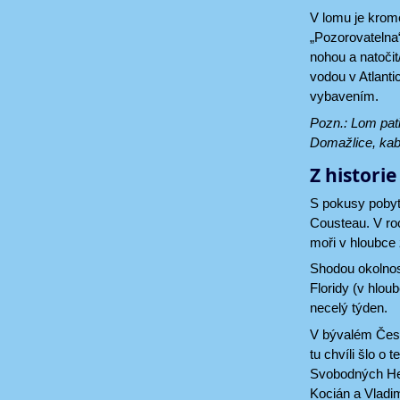
V lomu je kromě
„Pozorovatelna“
nohou a natočit
vodou v Atlant
vybavením.
Pozn.: Lom pat
Domažlice, kabi
Z histori
S pokusy pobyt
Cousteau. V ro
moři v hloubce
Shodou okolnost
Floridy (v hlou
necelý týden.
V bývalém Česk
tu chvíli šlo o
Svobodných Heřm
Kocián a Vladim