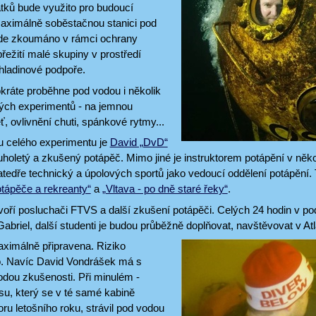
tků bude využito pro budoucí
aximálně soběstačnou stanici pod
ude zkoumáno v rámci ochrany
přežití malé skupiny v prostředí
hladinové podpoře.
kráte proběhne pod vodou i několik
kých experimentů - na jemnou
, ovlivnění chuti, spánkové rytmy...
u celého experimentu je
David „DvD“
ouholetý a zkušený potápěč. Mimo jiné je instruktorem potápění v ně
edře technický a úpolových sportů jako vedoucí oddělení potápění.
otápěče a rekreanty“
a
„Vltava - po dně staré řeky“
.
voří posluchači FTVS a další zkušení potápěči. Celých 24 hodin v 
Gabriel, další studenti je budou průběžně doplňovat, navštěvovat v At
aximálně připravena. Riziko
. Navíc David Vondrášek má s
dou zkušenosti. Při minulém -
su, který se v té samé kabině
oru letošního roku, strávil pod vodou