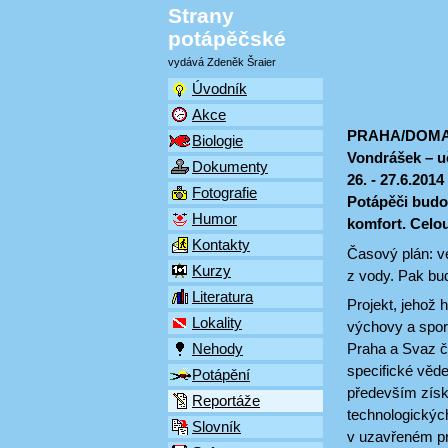
Strany
potápěčské
vydává Zdeněk Šraier
Úvodník
Akce
PRAHA/DOMAŽLI
Biologie
Vondrášek – uč
Dokumenty
26. - 27.6.201
Fotografie
Potápěči budou
Humor
komfort. Celou
Kontakty
Časový plán: ve
Kurzy
z vody. Pak bud
Literatura
Projekt, jehož 
Lokality
výchovy a spor
Praha a Svaz č
Nehody
specifické věd
Potápění
především získ
Reportáže
technologickýc
Slovník
v uzavřeném pr