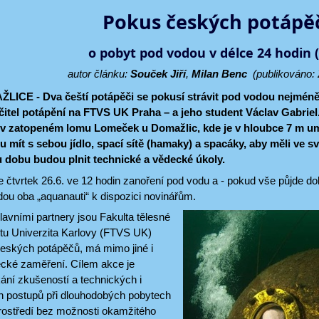
Pokus českých potápě
o pobyt pod vodou v délce 24 hodin 
autor článku:
Souček Jiří
,
Milan Benc
(publikováno: 
CE - Dva čeští potápěči se pokusí strávit pod vodou nejméně 
itel potápění na FTVS UK Praha – a jeho student Václav Gabriel.
4 v zatopeném lomu Lomeček u Domažlic, kde je v hloubce 7 m um
 mít s sebou jídlo, spací sítě (hamaky) a spacáky, aby měli ve
 dobu budou plnit technické a vědecké úkoly.
 čtvrtek 26.6. ve 12 hodin zanoření pod vodu a - pokud vše půjde do
ou oba „aquanauti“ k dispozici novinářům.
hlavními partnery jsou Fakulta tělesné
tu Univerzita Karlovy (FTVS UK)
eských potápěčů, má mimo jiné i
ecké zaměření. Cílem akce je
ání zkušeností a technických i
h postupů při dlouhodobých pobytech
ostředí bez možnosti okamžitého