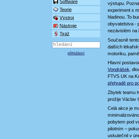
Software
výstupu. Pozna
Teorie
experiment s m
hladinou. To b
Výstroj
obyvatelstva - 
Nástroje
nezávislém na 
Tiráž
Současně tento
dalších lékařs
motoriku, paměť
přihlášení
Hlavní postavo
Vondrášek
, dl
FTVS UK na Kat
přehradě pro p
Zbytek teamu t
prožije Václav 
Celá akce je m
minimalizováno
pobytem pod vo
pilotním – poku
uskutečnil v ún