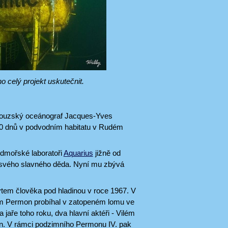
 celý projekt uskutečnit.
ncouzský oceánograf Jacques-Yves
 30 dnů v podvodním habitatu v Rudém
odmořské laboratoři
Aquarius
jižně od
rd svého slavného děda. Nyní mu zbývá
em člověka pod hladinou v roce 1967. V
zvem Permon probíhal v zatopeném lomu ve
jaře toho roku, dva hlavní aktéři - Vilém
din. V rámci podzimního Permonu IV. pak