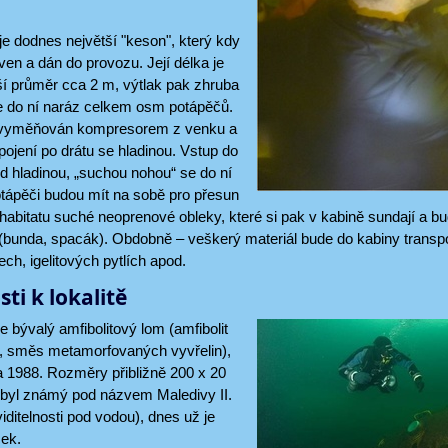
 je dodnes největší "keson", který kdy
ven a dán do provozu. Její délka je
ší průměr cca 2 m, výtlak pak zhruba
se do ní naráz celkem osm potápěčů.
e vyměňován kompresorem z venku a
spojení po drátu se hladinou. Vstup do
od hladinou, „suchou nohou“ se do ní
otápěči budou mít na sobě pro přesun
habitatu suché neoprenové obleky, které si pak v kabině sundají a b
e (bunda, spacák). Obdobně – veškerý materiál bude do kabiny tra
ch, igelitových pytlích apod.
ti k lokalitě
e bývalý amfibolitový lom (amfibolit
na, směs metamorfovaných vyvřelin),
 1988. Rozměry přibližně 200 x 20
 byl známý pod názvem Maledivy II.
iditelnosti pod vodou), dnes už je
ček.