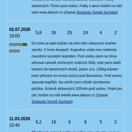
strávených 75min pod vodou. Fotky z akce hodím na náš
web www.alkyon.cz (Zapsal
Svoboda Tomáš Suchdol
)
02.07.2026
5,8
26
25
24
4
2
18:00
Do lomu je jako každý rok přes léto zákazová značka
vjezdu. V lomu koupači. Kupodivu voda moc neklesla
navzdory vysokým teplotám. Pod vodou jsem se dnes
věnoval opravě zničených vodících šňůr, vrtal jsem další
kotvení do kamenných bloků, jeden cca. 100kg kámen
jsem přenesl na novou pozici pod Barcelonu. Pod vodou
spousta kapříků. Na závěr jsem očistil výcvikovou
plošinu. Krásně strávených 205min pod vodou. Fotek jen
pár, hodím na náš webík www.alkyon.cz (Zapsal
Svoboda Tomáš Suchdol
)
11.03.2026
6,2
16
6
6
5
2
15:40