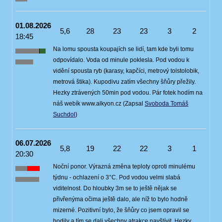
01.08.2026
5,6
28
23
23
3
2
18:45
Na lomu spousta koupajích se lidí, tam kde byli tomu
odpovídalo. Voda od minule poklesla. Pod vodou k
vidění spousta ryb (karasy, kapčíci, metrový tolstolobik,
metrová štika). Kupodivu zatím všechny šňůry přežily.
Hezky ztrávených 50min pod vodou. Pár fotek hodím na
náš webík www.alkyon.cz (Zapsal
Svoboda Tomáš
Suchdol
)
06.07.2026
5,8
19
22
22
3
1
20:30
Noční ponor. Výrazná změna teploty oproti minulému
týdnu - ochlazení o 3°C. Pod vodou velmi slabá
viditelnost. Do hloubky 3m se to ještě nějak se
přivřenýma očima ještě dalo, ale níž to bylo hodně
mizerné. Pozitivní bylo, že šňůry co jsem opravil se
hodily a tím se dali všechny atrakce navštívit. Hezky