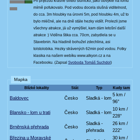
Při příjezdu krásně svítilo sluníčko, jako obvykle na lomu
mírně pofukovalo. Pod vodou docela slušná viditelnost,
do cca. 3m hloubky na úrovni 5m, pod hloubku 4m, už to
bylo mléčné, ale na dně stále hezky vidět. Prolezli jsme
všechny atrakce, já už vymýšlel, kam dám letošní další
atrakce :) Viděna štika cca. 70cm, zabydlela se u
Stavebnin. Na hladině bohužel zdechlina, asi
tolstolobika. Hezky strávených 62min pod vodou. Fotky
klasika na našem webíku www.alkyon.cz a na
Facebooku. (Zapsal
Svoboda Tomáš Suchdol
)
Mapka
Blízké lokality
Stát
Typ
Kudy tam
5 km /
Baldovec
Česko
Sladká - lom
96°
10 km /
Blansko - lom u trati
Česko
Sladká - lom
228°
Sladká -
26 km /
Brněnská přehrada
Česko
přehrada
222°
Březina u Moravské
30 km /