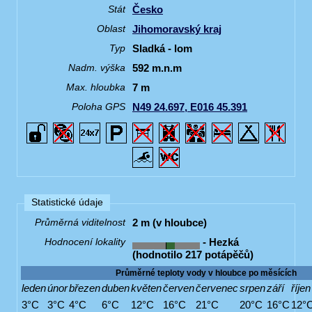
Česko
Stát
Jihomoravský kraj
Oblast
Sladká - lom
Typ
592 m.n.m
Nadm. výška
7 m
Max. hloubka
N49 24.697, E016 45.391
Poloha GPS
Statistické údaje
2 m (v hloubce)
Průměrná viditelnost
- Hezká
Hodnocení lokality
(hodnotilo 217 potápěčů)
Průměrné teploty vody v hloubce po měsících
leden
únor
březen
duben
květen
červen
červenec
srpen
září
říjen
3°C
3°C
4°C
6°C
12°C
16°C
21°C
20°C
16°C
12°