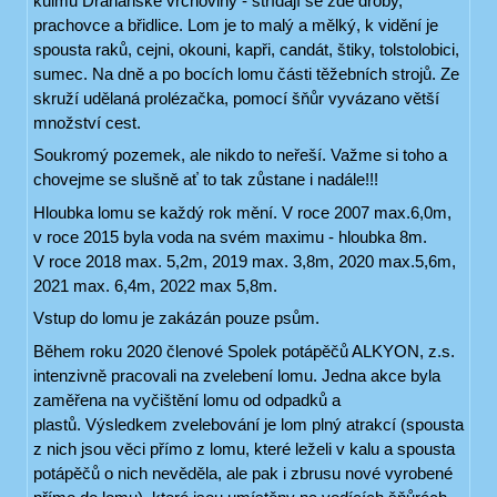
kulmu Drahanské vrchoviny - střídají se zde droby,
prachovce a břidlice. Lom je to malý a mělký, k vidění je
spousta raků, cejni, okouni, kapři, candát, štiky, tolstolobici,
sumec. Na dně a po bocích lomu části těžebních strojů. Ze
skruží udělaná prolézačka, pomocí šňůr vyvázano větší
množství cest.
Soukromý pozemek, ale nikdo to neřeší. Važme si toho a
chovejme se slušně ať to tak zůstane i nadále!!!
Hloubka lomu se každý rok mění. V roce 2007 max.6,0m,
v roce 2015 byla voda na svém maximu - hloubka 8m.
V roce 2018 max. 5,2m, 2019 max. 3,8m, 2020 max.5,6m,
2021 max. 6,4m, 2022 max 5,8m.
Vstup do lomu je zakázán pouze psům.
Během roku 2020 členové Spolek potápěčů ALKYON, z.s.
intenzivně pracovali na zvelebení lomu. Jedna akce byla
zaměřena na vyčištění lomu od odpadků a
plastů. Výsledkem zvelebování je lom plný atrakcí (spousta
z nich jsou věci přímo z lomu, které leželi v kalu a spousta
potápěčů o nich nevěděla, ale pak i zbrusu nové vyrobené