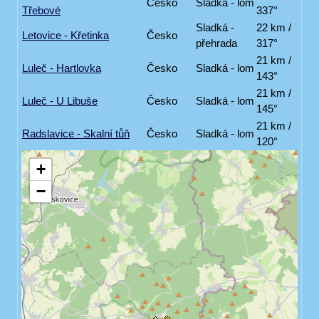
Česko
Sladká - lom
Třebové
337°
Sladká -
22 km /
Letovice - Křetinka
Česko
přehrada
317°
21 km /
Luleč - Hartlovka
Česko
Sladká - lom
143°
21 km /
Luleč - U Libuše
Česko
Sladká - lom
145°
21 km /
Radslavice - Skalní tůň
Česko
Sladká - lom
120°