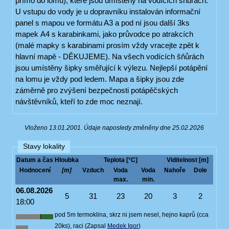
přímo do lomu), které jsou umístěny na vodících šňůrách.
U vstupu do vody je u dopravníku instalován informační
panel s mapou ve formátu A3 a pod ní jsou další 3ks
mapek A4 s karabinkami, jako průvodce po atrakcích
(malé mapky s karabinami prosím vždy vracejte zpět k
hlavní mapě - DĚKUJEME). Na všech vodících šňůrách
jsou umístěny šipky směřující k výlezu. Nejlepší potápění
na lomu je vždy pod ledem. Mapa a šipky jsou zde
záměrně pro zvýšení bezpečnosti potápěčských
návštěvníků, kteří to zde moc neznají.
Vloženo 13.01.2001. Údaje naposledy změněny dne 25.02.2026
Stavy lokality
Datum a čas
Hloubka
Teplota [°C]
Viditelnost [m]
Hodnocení
[m]
Vzduch
Voda
Voda
Nahoře
Dole
max.
min.
06.08.2026
5
31
23
20
3
2
18:00
pod 5m termoklina, skrz ni jsem nesel, hejno kaprů (cca
20ks), raci (Zapsal
Medek Igor
)