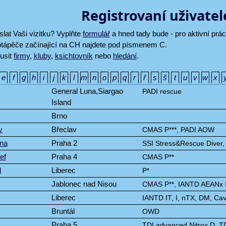
Registrovaní uživatel
lat Vaši vizitku? Vyplňte
formulář
a hned tady bude - pro aktivní pr
otápěče začínající na CH najdete pod písmenem C.
usit
firmy
,
kluby
,
ksichtovník
nebo
hledání
.
e
f
g
h
i
j
k
l
m
n
o
p
q
r
ř
s
š
t
u
v
w
x
General Luna,Siargao
PADI rescue
Island
Brno
v
Břeclav
CMAS P***, PADI AOW
na
Praha 2
SSI Stress&Rescue Diver, 
ef
Praha 4
CMAS P**
l
Liberec
P*
Jablonec nad Nisou
CMAS P**, IANTD AEANx I
Liberec
IANTD IT, I, nTX, DM, Ca
Bruntál
OWD
Praha 5
TDI advanced Nitrox D.,T