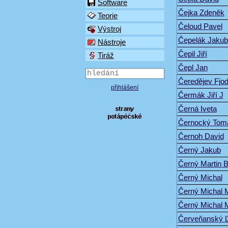
Software
Čejka Zdeněk
Teorie
Čeloud Pavel
Výstroj
Čepelák Jakub
Nástroje
Čepil Jiří
Tiráž
Čepl Jan
Čeredějev Fjod
přihlášení
Čermák Jiří J
Černá Iveta
Černocký Tom
Černoh David
Černý Jakub
Černý Martin 
Černý Michal
Černý Michal 
Černý Michal 
Červeňanský 