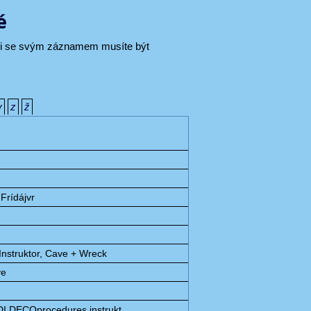
é
áci se svým záznamem musíte být
y
z
ž
Frídájvr
nstruktor, Cave + Wreck
ve
DI DECOprocedures,instrukt