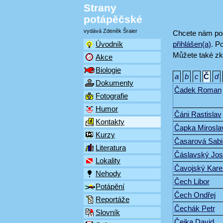
Strany
potápěčské
vydává Zdeněk Šraier
Chcete nám pos
přihlášen(a)
. P
Úvodník
Můžete také zk
Akce
Biologie
a
b
c
Č
d
Dokumenty
Čadek Roman
Fotografie
Humor
Čáni Rastislav
Kontakty
Čapka Mirosla
Kurzy
Časarová Sabi
Literatura
Čáslavský Jos
Lokality
Čavojský Kare
Nehody
Čech Libor
Potápění
Čech Ondřej
Reportáže
Čechák Petr
Slovník
Čejka David