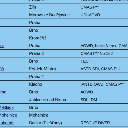
Zlín
CMAS P**
Moravské Budějovice
UDI-AOVD
Praha
Brno
Kroměříž
or
Praha
AOWD, basic Nitrox, CMA
Praha 2
CMAS I*** No.182
Brno
TEC
áš
Frýdek-Místek
ASTD SDI, CMAS PIII
Praha 4
Kladno
IANTD OWD, CMAS P**
Brno
Brno
AOWD
Jablonec nad Nisou
SDI - DM
M-Black
Brno
Mohelnice
Mohelnice
Ľubomír
Banka (Piešťany)
RESCUE DIVER