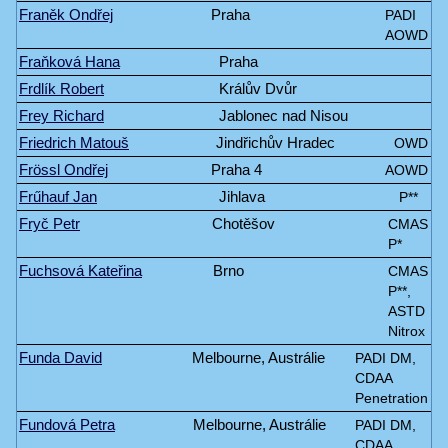
Franěk Ondřej
Praha
PADI
AOWD
Fraňková Hana
Praha
Frdlík Robert
Králův Dvůr
Frey Richard
Jablonec nad Nisou
Friedrich Matouš
Jindřichův Hradec
OWD
Frössl Ondřej
Praha 4
AOWD
Frűhauf Jan
Jihlava
P**
Fryč Petr
Chotěšov
CMAS
P*
Fuchsová Kateřina
Brno
CMAS
P**,
ASTD
Nitrox
Funda David
Melbourne, Austrálie
PADI DM,
CDAA
Penetration
Fundová Petra
Melbourne, Austrálie
PADI DM,
CDAA