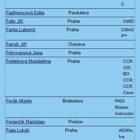
C
Fadrhoncová Edita
Pardubice
Falis Jiří
Praha
OWD
Fanta Lubomír
Praha
CMAS
P**
Farník Jiří
Ostrava
Felcmanová Jana
Praha
Feldeková Magdaléna
Praha
CCR
100,
BO
CCR,
CCR
Cave
Ferák Martin
Bratislava
PADI
Master
Instructor
Feriančik Rastislav
Prešov
Fiala Lukáš
Praha
AEANx,
Ice