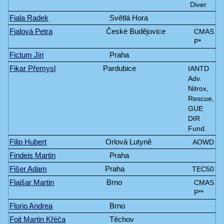
Diver
Fiala Radek
Světlá Hora
Fialová Petra
České Budějovice
CMAS
P*
Fictum Jiri
Praha
Fikar Přemysl
Pardubice
IANTD
Adv.
Nitrox,
Rescue,
GUE
DIR
Fund.
Filip Hubert
Orlová Lutyně
AOWD
Findeis Martin
Praha
Fišer Adam
Praha
TEC50
Flajšar Martin
Brno
CMAS
P**
Florio Andrea
Brno
Foit Martin Křéča
Těchov