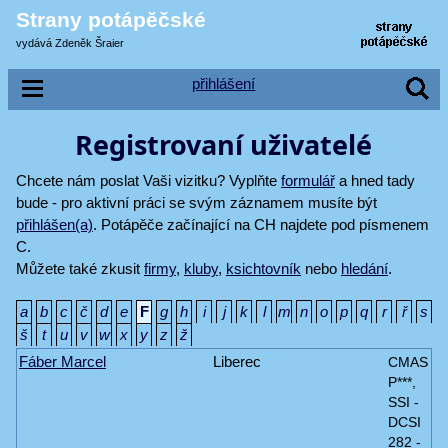
Strany potápěčské
vydává Zdeněk Šraier
přihlášení
Registrovaní uživatelé
Chcete nám poslat Vaši vizitku? Vyplňte
formulář
a hned tady
bude - pro aktivní práci se svým záznamem musíte být
přihlášen(a)
. Potápěče začínající na CH najdete pod písmenem
C.
Můžete také zkusit
firmy
,
kluby
,
ksichtovník
nebo
hledání
.
a
b
c
č
d
e
F
g
h
i
j
k
l
m
n
o
p
q
r
ř
s
š
t
u
v
w
x
y
z
ž
Fáber Marcel
Liberec
CMAS
P***,
SSI -
DCSI
282 -