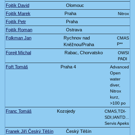
Fojtík David
Olomouc
Fojtík Marek
Praha
Nitrox
Fojtík Petr
Praha
Fojtík Roman
Ostrava
Folkman Jan
Rychnov nad
CMAS
Kněžnou/Praha
P**
Forejt Michal
Rabac, Chorvatsko
OWSI
PADI
Fořt Tomáš
Praha 4
Advanced
Open
water
diver,
Nitrox
kurz,
>100 po
Franc Tomáš
Kozojedy
CMAS,TDI-
SDI,IANTD...
Servis Apeks
Franek Jiří Český Těšín
Český Těšín