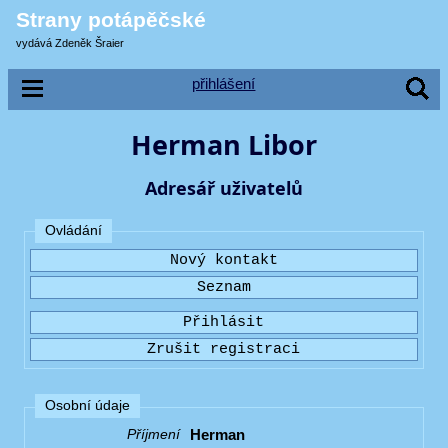
Strany potápěčské
vydává Zdeněk Šraier
přihlášení
Herman Libor
Adresář uživatelů
Ovládání
Osobní údaje
Herman
Příjmení