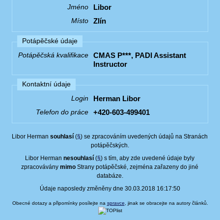
Libor
Jméno
Zlín
Místo
Potápěčské údaje
CMAS P***, PADI Assistant
Potápěčská kvalifikace
Instructor
Kontaktní údaje
Herman Libor
Login
+420-603-499401
Telefon do práce
Libor Herman
souhlasí
(
§
) se zpracováním uvedených údajů na Stranách
potápěčských.
Libor Herman
nesouhlasí
(
§
) s tím, aby zde uvedené údaje byly
zpracovávány
mimo
Strany potápěčské, zejména zařazeny do jiné
databáze.
Údaje naposledy změněny dne 30.03.2018 16:17:50
Obecné dotazy a připomínky posílejte na
spravce
, jinak se obracejte na autory článků.