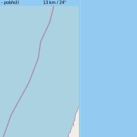
- pobřeží
13 km / 24°