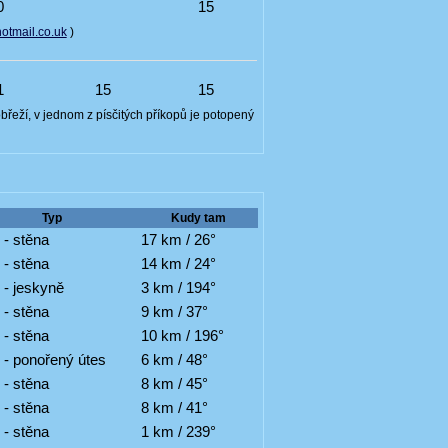
0
15
tmail.co.uk
)
1
15
15
řeží, v jednom z písčitých příkopů je potopený
Typ
Kudy tam
 - stěna
17 km / 26°
 - stěna
14 km / 24°
 - jeskyně
3 km / 194°
 - stěna
9 km / 37°
 - stěna
10 km / 196°
 - ponořený útes
6 km / 48°
 - stěna
8 km / 45°
 - stěna
8 km / 41°
 - stěna
1 km / 239°