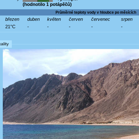
(hodnotilo 1 potápěčů)
Průměrné teploty vody v hloubce po měsících
březen
duben
květen
červen
červenec
srpen
21°C
-
-
-
-
-
ality