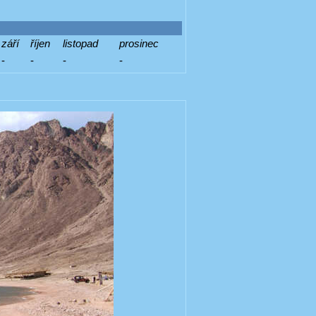
září
říjen
listopad
prosinec
-
-
-
-