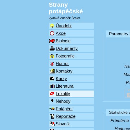
Strany
potápěčské
vydává Zdeněk Šraier
Úvodník
Akce
Parametry l
Biologie
Dokumenty
Fotografie
Humor
Na
Kontakty
Max
Kurzy
P
Literatura
Lokality
Nehody
Potápění
Statistické
Reportáže
Průměrná v
Slovník
Hodnocen