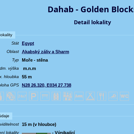
Dahab - Golden Block
Detail lokality
okality
Egypt
Stát
Akabský záliv a Sharm
Oblast
Moře - stěna
Typ
m.n.m
dm. výška
55 m
. hloubka
N28 26.320, E034 27.738
oloha GPS
 údaje
15 m (v hloubce)
iditelnost
- Výnikající
í lokality