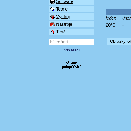
Software
Teorie
Výstroj
leden
únor
Nástroje
20°C
-
Tiráž
Obrázky lok
přihlášení