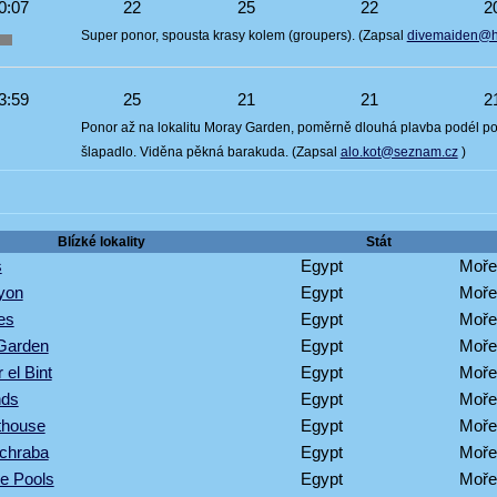
0:07
22
25
22
2
Super ponor, spousta krasy kolem (groupers). (Zapsal
divemaiden@ho
3:59
25
21
21
2
Ponor až na lokalitu Moray Garden, poměrně dlouhá plavba podél pob
šlapadlo. Viděna pěkná barakuda. (Zapsal
alo.kot@seznam.cz
)
Blízké lokality
Stát
s
Egypt
Moře
yon
Egypt
Moře
es
Egypt
Moře
 Garden
Egypt
Moře
 el Bint
Egypt
Moře
nds
Egypt
Moře
thouse
Egypt
Moře
chraba
Egypt
Moře
e Pools
Egypt
Moře