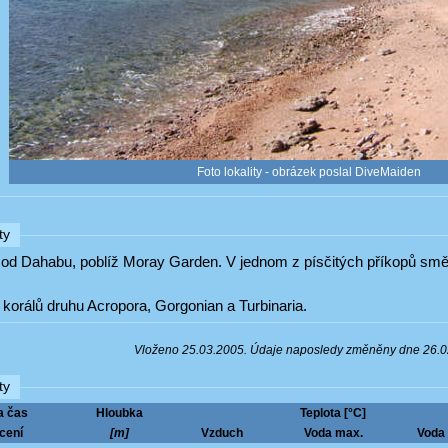
Foto lokality - obrázek poslal DiveMaiden
ty
ě od Dahabu, poblíž Moray Garden. V jednom z písčitých příkopů smě
korálů druhu Acropora, Gorgonian a Turbinaria.
Vloženo 25.03.2005. Údaje naposledy změněny dne 26.
ty
a čas
Hloubka
Teplota [°C]
cení
[m]
Vzduch
Voda max.
Voda 