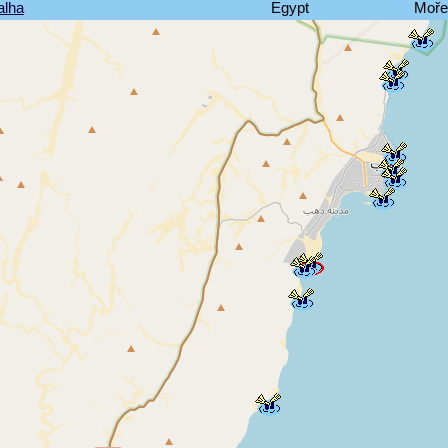
alha
Egypt
Moře 