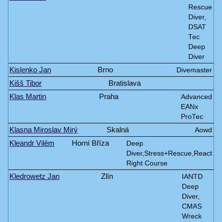
Rescue
Diver,
DSAT
Tec
Deep
Diver
Kislenko Jan
Brno
Divemaster
Kišš Tibor
Bratislava
Klas Martin
Praha
Advanced
EANx
ProTec
Klasna Miroslav Mirý
Skalná
Aowd
Kleandr Vilém
Horní Bříza
Deep
Diver,Stress+Rescue,React
Right Course
Kledrowetz Jan
Zlín
IANTD
Deep
Diver,
CMAS
Wreck