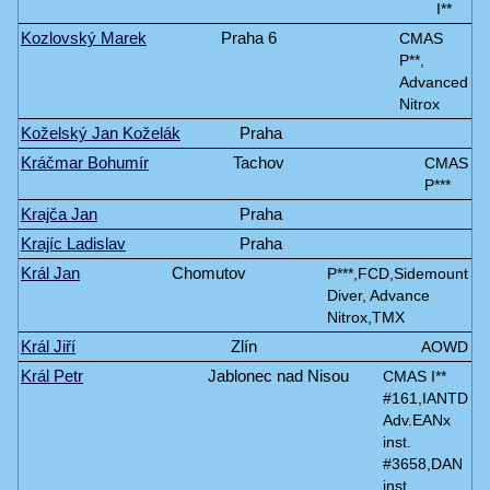
I**
Kozlovský Marek
Praha 6
CMAS
P**,
Advanced
Nitrox
Koželský Jan Koželák
Praha
Kráčmar Bohumír
Tachov
CMAS
P***
Krajča Jan
Praha
Krajíc Ladislav
Praha
Král Jan
Chomutov
P***,FCD,Sidemount
Diver, Advance
Nitrox,TMX
Král Jiří
Zlín
AOWD
Král Petr
Jablonec nad Nisou
CMAS I**
#161,IANTD
Adv.EANx
inst.
#3658,DAN
inst.