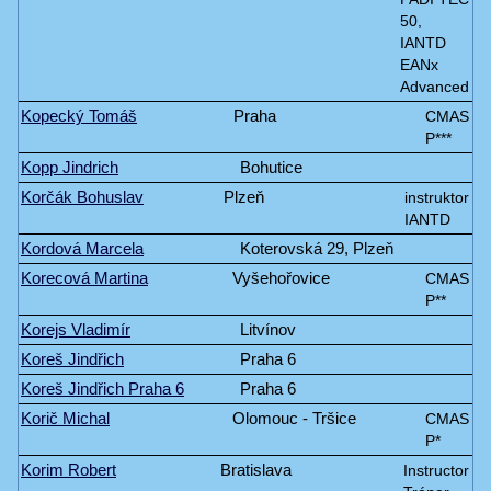
50,
IANTD
EANx
Advanced
Kopecký Tomáš
Praha
CMAS
P***
Kopp Jindrich
Bohutice
Korčák Bohuslav
Plzeň
instruktor
IANTD
Kordová Marcela
Koterovská 29, Plzeň
Korecová Martina
Vyšehořovice
CMAS
P**
Korejs Vladimír
Litvínov
Koreš Jindřich
Praha 6
Koreš Jindřich Praha 6
Praha 6
Korič Michal
Olomouc - Tršice
CMAS
P*
Korim Robert
Bratislava
Instructor