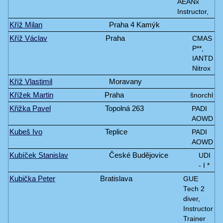
AEANx
Instructor,
Kříž Milan
Praha 4 Kamýk
Kříž Václav
Praha
CMAS
P**,
IANTD
Nitrox
Kříž Vlastimil
Moravany
Křížek Martin
Praha
šnorchl
Křižka Pavel
Topolná 263
PADI
AOWD
Kubeš Ivo
Teplice
PADI
AOWD
Kubíček Stanislav
České Budějovice
UDI
- I *
Kubička Peter
Bratislava
GUE
Tech 2
diver,
Instructor
Trainer