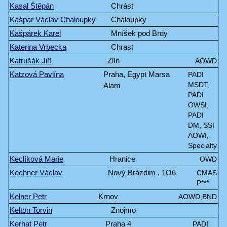
Kasal Štěpán
Chrást
Kašpar Václav Chaloupky
Chaloupky
Kašpárek Karel
Mníšek pod Brdy
Katerina Vrbecka
Chrast
Katrušák Jiří
Zlín
AOWD
Katzová Pavlína
Praha, Egypt Marsa
PADI
Alam
MSDT,
PADI
OWSI,
PADI
DM, SSI
AOWI,
Specialty
Keclíková Marie
Hranice
OWD
Kechner Václav
Nový Brázdim , 1O6
CMAS
P***
Kelner Petr
Krnov
AOWD,BND
Kelton Torvin
Znojmo
Kerhat Petr
Praha 4
PADI