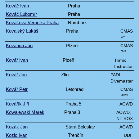
Kováč Ivan
Praha
Kováč Ľubomír
Praha
Kováčová Veronika Praha
Rumburk
Kovalský Lukáš
Praha
CMAS
P*
Kovanda Jan
Plzeň
CMAS
P**
Kovář Ivan
Plzeň
Trimix
Instructor
Kovář Jan
Zlín
PADI
Divemaster
Kovář Petr
Letohrad
CMAS
P***
Kovářík Jiří
Praha 5
AOWD
Kowalewski Marek
Praha 3
AOWD,
NITROX
Kozák Jan
Stará Boleslav
AOWD
Kozic Ivan
Trenčín
UDI