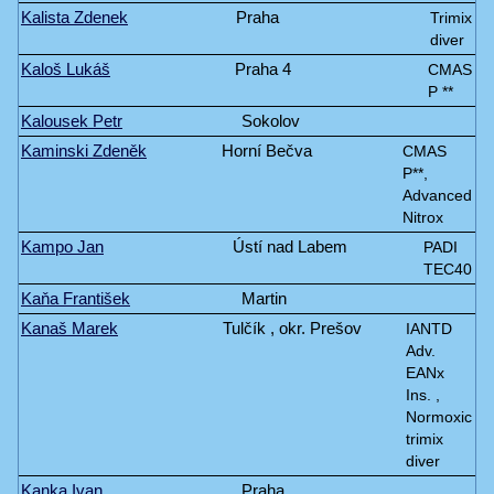
Kalista Zdenek
Praha
Trimix
diver
Kaloš Lukáš
Praha 4
CMAS
P **
Kalousek Petr
Sokolov
Kaminski Zdeněk
Horní Bečva
CMAS
P**,
Advanced
Nitrox
Kampo Jan
Ústí nad Labem
PADI
TEC40
Kaňa František
Martin
Kanaš Marek
Tulčík , okr. Prešov
IANTD
Adv.
EANx
Ins. ,
Normoxic
trimix
diver
Kanka Ivan
Praha