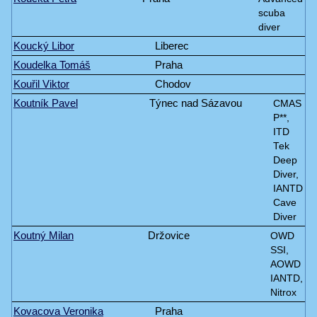
scuba
diver
Koucký Libor
Liberec
Koudelka Tomáš
Praha
Kouřil Viktor
Chodov
Koutník Pavel
Týnec nad Sázavou
CMAS
P**,
ITD
Tek
Deep
Diver,
IANTD
Cave
Diver
Koutný Milan
Držovice
OWD
SSI,
AOWD
IANTD,
Nitrox
Kovacova Veronika
Praha