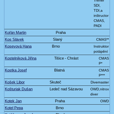
Tréner
SDI,
TDI,a
inštructor
CMAS,
PADI
Kořán Martin
Praha
Kos Slávek
Slaný
CMAS**
Kosevová Hana
Brno
Instruktor
potápění
Kostelníková Jiřina
Tišice - Chrást
CMAS
P*
Kostka Josef
Blatná
CMAS
P***
Košek Libor
Skuteč
Divemaster
Košturiak Dušan
Ledeč nad Sázavou
OWD,nitrox
diver
Kotek Jan
Praha
OWD
Kotel Pepa
Brno