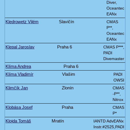
Diver,
Oceantec
EANx
Kledrowetz Vilém
Slavičín
CMAS
P**,
Oceantec
EANx
Klepal Jaroslav
Praha 6
CMAS P***,
PADI
Divemaster
Klíma Andrea
Praha 6
Klíma Vladimír
Vlašim
PADI
OWSI
Klimčík Jan
Zlonín
CMAS
-P**,
Nitrox
Klobása Josef
Praha
CMAS
P*
Klojda Tomáš
Mratín
IANTD AdvEANx
Instr.#2525,PADI