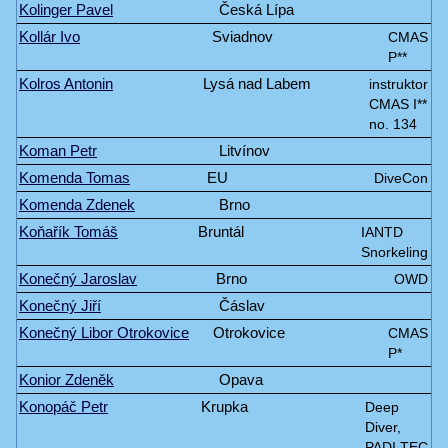
Kolinger Pavel
Česká Lípa
Kollár Ivo
Sviadnov
CMAS
P**
Kolros Antonin
Lysá nad Labem
instruktor
CMAS I**
no. 134
Koman Petr
Litvínov
Komenda Tomas
EU
DiveCon
Komenda Zdenek
Brno
Koňařík Tomáš
Bruntál
IANTD
Snorkeling
Konečný Jaroslav
Brno
OWD
Konečný Jiří
Čáslav
Konečný Libor Otrokovice
Otrokovice
CMAS
P*
Konior Zdeněk
Opava
Konopáč Petr
Krupka
Deep
Diver,
PADI TEC