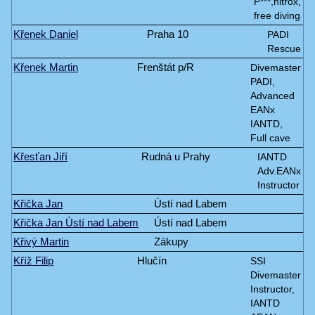
P***,nitrox,
free diving
Křenek Daniel
Praha 10
PADI
Rescue
Křenek Martin
Frenštát p/R
Divemaster
PADI,
Advanced
EANx
IANTD,
Full cave
Křesťan Jiří
Rudná u Prahy
IANTD
Adv.EANx
Instructor
Křička Jan
Ústí nad Labem
Křička Jan Ústí nad Labem
Ústí nad Labem
Křivý Martin
Zákupy
Kříž Filip
Hlučín
SSI
Divemaster
Instructor,
IANTD