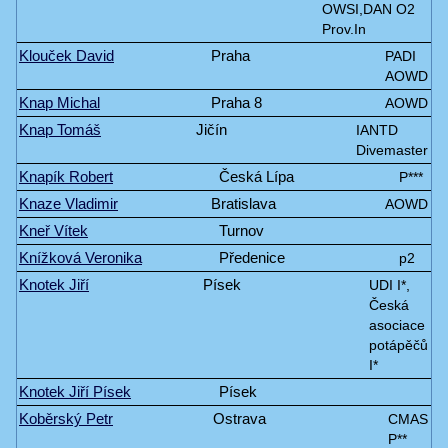
OWSI,DAN O2
Prov.In
Klouček David
Praha
PADI
AOWD
Knap Michal
Praha 8
AOWD
Knap Tomáš
Jičín
IANTD
Divemaster
Knapík Robert
Česká Lípa
P***
Knaze Vladimir
Bratislava
AOWD
Kneř Vítek
Turnov
Knížková Veronika
Předenice
p2
Knotek Jiří
Písek
UDI I*,
Česká
asociace
potápěčů
I*
Knotek Jiří Písek
Písek
Koběrský Petr
Ostrava
CMAS
P**