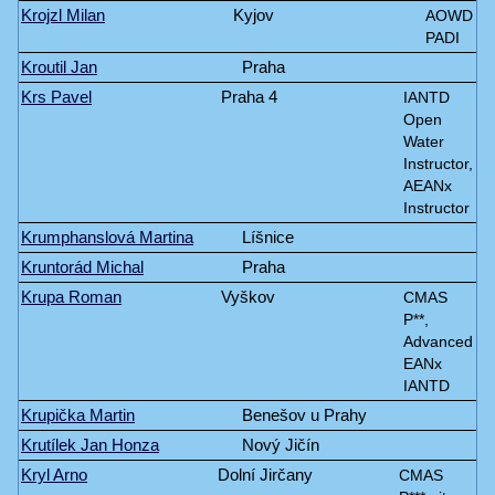
Krojzl Milan
Kyjov
AOWD
PADI
Kroutil Jan
Praha
Krs Pavel
Praha 4
IANTD
Open
Water
Instructor,
AEANx
Instructor
Krumphanslová Martina
Líšnice
Kruntorád Michal
Praha
Krupa Roman
Vyškov
CMAS
P**,
Advanced
EANx
IANTD
Krupička Martin
Benešov u Prahy
Krutílek Jan Honza
Nový Jičín
Kryl Arno
Dolní Jirčany
CMAS