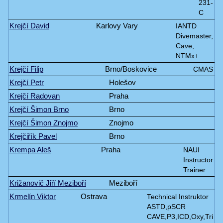
231-
C
Krejčí David
Karlovy Vary
IANTD
Divemaster,
Cave,
NTMx+
Krejčí Filip
Brno/Boskovice
CMAS
Krejčí Petr
Holešov
Krejčí Radovan
Praha
Krejčí Šimon Brno
Brno
Krejčí Šimon Znojmo
Znojmo
Krejčiřík Pavel
Brno
Krempa Aleš
Praha
NAUI
Instructor
Trainer
Križanovič Jiří Meziboří
Meziboří
Krmelín Viktor
Ostrava
Technical Instruktor
ASTD,pSCR
CAVE,P3,ICD,Oxy,Tri