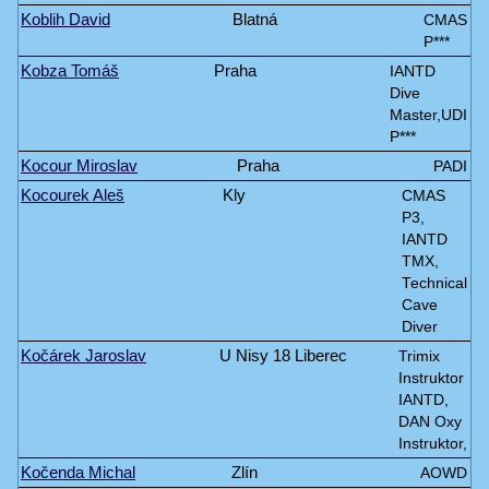
Koblih David
Blatná
CMAS
P***
Kobza Tomáš
Praha
IANTD
Dive
Master,UDI
P***
Kocour Miroslav
Praha
PADI
Kocourek Aleš
Kly
CMAS
P3,
IANTD
TMX,
Technical
Cave
Diver
Kočárek Jaroslav
U Nisy 18 Liberec
Trimix
Instruktor
IANTD,
DAN Oxy
Instruktor,
Kočenda Michal
Zlín
AOWD