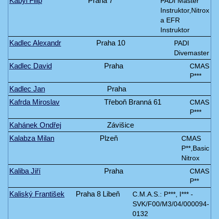
Kabyl Filip
Praha 7
PADI Master
Instruktor,Nitrox
a EFR
Instruktor
Kadlec Alexandr
Praha 10
PADI
Divemaster
Kadlec David
Praha
CMAS
P***
Kadlec Jan
Praha
Kafrda Miroslav
Třeboň Branná 61
CMAS
P***
Kahánek Ondřej
Závišice
Kalabza Milan
Plzeň
CMAS
P**,Basic
Nitrox
Kaliba Jiří
Praha
CMAS
P**
Kaliský František
Praha 8 Libeň
C.M.A.S.: P***, I*** -
SVK/F00/M3/04/000094-
0132