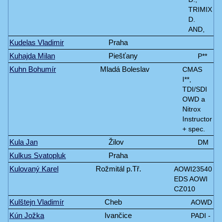
TRIMIX
D.
AND,
Kudelas Vladimir
Praha
Kuhajda Milan
Piešťany
P**
Kuhn Bohumír
Mladá Boleslav
CMAS
I**,
TDI/SDI
OWD a
Nitrox
Instructor
+ spec.
Kula Jan
Žilov
DM
Kulkus Svatopluk
Praha
Kulovaný Karel
Rožmitál p.Tř.
AOWI23540
EDS AOWI
CZ010
Kulštejn Vladimír
Cheb
AOWD
Kún Jožka
Ivančice
PADI -