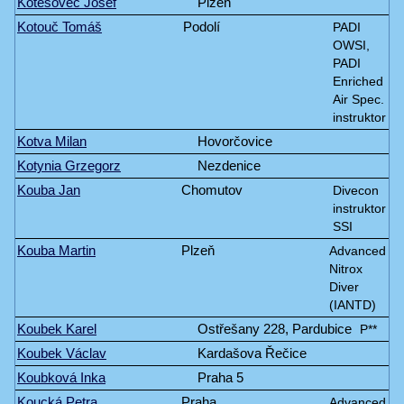
Kotěšovec Josef
Plzeň
Kotouč Tomáš
Podolí
PADI
OWSI,
PADI
Enriched
Air Spec.
instruktor
Kotva Milan
Hovorčovice
Kotynia Grzegorz
Nezdenice
Kouba Jan
Chomutov
Divecon
instruktor
SSI
Kouba Martin
Plzeň
Advanced
Nitrox
Diver
(IANTD)
Koubek Karel
Ostřešany 228, Pardubice
P**
Koubek Václav
Kardašova Řečice
Koubková Inka
Praha 5
Koucká Petra
Praha
Advanced