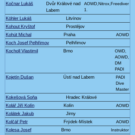
Kočnar Lukáš
Dvůr Králové nad
AOWD,Nitrox,Freediver
Labem
1.
Köhler Lukáš
Litvínov
Kohout Kryštof
Prostějov
Kohút Michal
Praha
AOWD
Koch Josef Pelhřimov
Pelhřimov
Kocholl Vlastimil
Brno
OWD,
AOWD,
DM
PADI
Kojetín Dušan
Ústí nad Labem
PADI
Dive
Master
Kokešová Soňa
Hradec Králové
Kolář Jiří Kolín
Kolín
AOWD
Kolátek Jakub
Jirny
Kolčář Petr
Frýdek-Místek
AOWD
Kolesa Josef
Brno
Instruktor