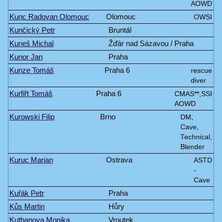
AOWD
Kunc Radovan Olomouc
Olomouc
OWSI
Kunčický Petr
Bruntál
Kuneš Michal
Žďár nad Sázavou / Praha
Kunor Jan
Praha
Kunze Tomáš
Praha 6
rescue
diver
Kurfiřt Tomáš
Praha 6
CMAS**,SSI
AOWD
Kurowski Filip
Brno
DM,
Cave,
Technical,
Blender
Kuruc Marian
Ostrava
ASTD
-
Cave
Kuřák Petr
Praha
Kůs Martin
Hůry
Kuthanova Monika
Vroutek