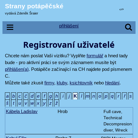
Strany potápěčské
vydává Zdeněk Šraier
přihlášení
Registrovaní uživatelé
Chcete nám poslat Vaši vizitku? Vyplňte
formulář
a hned tady
bude - pro aktivní práci se svým záznamem musíte být
přihlášen(a)
. Potápěče začínající na CH najdete pod písmenem
C.
Můžete také zkusit
firmy
,
kluby
,
ksichtovník
nebo
hledání
.
a
b
c
č
d
e
f
g
h
i
j
K
l
m
n
o
p
q
r
ř
s
š
t
u
v
w
x
y
z
ž
Kábela Ladislav
Hrob
Full cave,
Technical
Decompresion
diver, Wreck