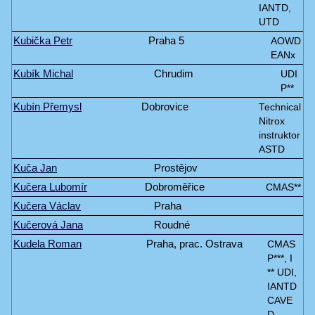
IANTD,
UTD
Kubička Petr
Praha 5
AOWD
EANx
Kubík Michal
Chrudim
UDI
P**
Kubín Přemysl
Dobrovice
Technical
Nitrox
instruktor
ASTD
Kuča Jan
Prostějov
Kučera Lubomír
Dobroměřice
CMAS**
Kučera Václav
Praha
Kučerová Jana
Roudné
Kudela Roman
Praha, prac. Ostrava
CMAS
P***, I
** UDI,
IANTD
CAVE
D.,