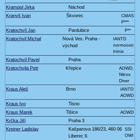
Krampol Jirka
Náchod
Kranyš Ivan
Škvorec
CMAS
P***
Kratochvíl Jan
Pardubice
P**
Kratochvil Michal
Nová Ves. Praha -
IANTD
východ
normooxic
trimix
Kratochvíl Pavel
Praha
Kratochvila Petr
Křepice
AOWD,
Nitrox
Diver
Kraus Aleš
Brno
IANTD
AOWD
Kraus Ivo
Tisno
Kraus Marek
Tišice
AOWD
Krčka Jiří
Praha 3
Kreiner Ladislav
Kašparova 186/23, 460 06
SSI
Liberec 6
OWI